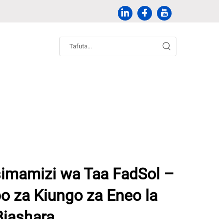
imamizi wa Taa FadSol –
o za Kiungo za Eneo la
iashara