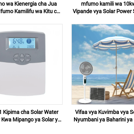
o wa Kienergia cha Jua
mfumo kamili wa 10k
umo Kamilifu wa Kitu cha
Vipande vya Solar Power
ybrid Mfumo wa Storage
10KW Solar Energy Resid
nergia cha Jua Mfumo wa
Hybrid Off Grid Solar S
li za Jua kwa Nyumbani
o wa Kienergia cha Jua
10kw
 Kipima cha Solar Water
Vifaa vya Kuvimba vya S
 Kwa Mipango ya Solar ya
Nyumbani ya Baharini ya 
rmo ya Kupagia Nyuma
LED ya Kibofia na Panel y