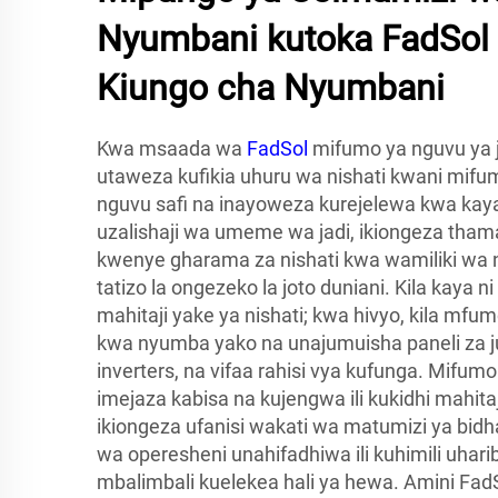
Nyumbani kutoka FadSol
Kiungo cha Nyumbani
Kwa msaada wa
FadSol
mifumo ya nguvu ya j
utaweza kufikia uhuru wa nishati kwani mifu
nguvu safi na inayoweza kurejelewa kwa kaya
uzalishaji wa umeme wa jadi, ikiongeza tham
kwenye gharama za nishati kwa wamiliki wa 
tatizo la ongezeko la joto duniani. Kila kaya ni
mahitaji yake ya nishati; kwa hivyo, kila m
kwa nyumba yako na unajumuisha paneli za ju
inverters, na vifaa rahisi vya kufunga. Mifum
imejaza kabisa na kujengwa ili kukidhi mahit
ikiongeza ufanisi wakati wa matumizi ya bidh
wa operesheni unahifadhiwa ili kuhimili uhari
mbalimbali kuelekea hali ya hewa. Amini Fa