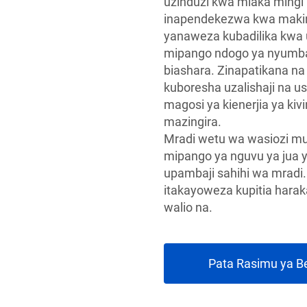
uzinduzi kwa miaka mingi 
inapendekezwa kwa makini
yanaweza kubadilika kwa u
mipango ndogo ya nyumba
biashara. Zinapatikana na
kuboresha uzalishaji na us
magosi ya kienerjia ya kiv
mazingira.
Mradi wetu wa wasiozi m
mipango ya nguvu ya jua y
upambaji sahihi wa mradi
itakayoweza kupitia harak
walio na.
Pata Rasimu ya B