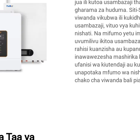
jua ili kutoa usambazaji 
gharama za huduma. Siti-S
viwanda vikubwa ili kukidhi
usambazaji, vituo vya kuh
nishati. Na mifumo yetu i
uvumilivu ikitoa usambazaji
rahisi kuanzisha au kupa
inawawezesha mashirika ku
ufanisi wa kiutendaji au 
unapotaka mfumo wa nish
chako cha viwanda bali pia
a Taa ya