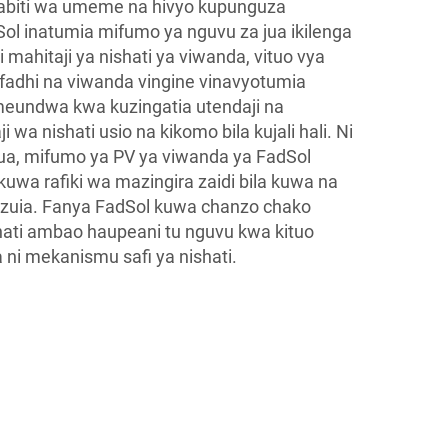
thabiti wa umeme na hivyo kupunguza
ol inatumia mifumo ya nguvu za jua ikilenga
 mahitaji ya nishati ya viwanda, vituo vya
ifadhi na viwanda vingine vinavyotumia
meundwa kwa kuzingatia utendaji na
 wa nishati usio na kikomo bila kujali hali. Ni
nua, mifumo ya PV ya viwanda ya FadSol
wa rafiki wa mazingira zaidi bila kuwa na
kuzuia. Fanya FadSol kuwa chanzo chako
ati ambao haupeani tu nguvu kwa kituo
 ni mekanismu safi ya nishati.