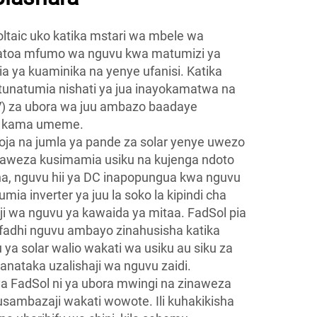
taic uko katika mstari wa mbele wa
unatoa mfumo wa nguvu kwa matumizi ya
a ya kuaminika na yenye ufanisi. Katika
 tunatumia nishati ya jua inayokamatwa na
PV) za ubora wa juu ambazo baadaye
a kama umeme.
a na jumla ya pande za solar yenye uwezo
aweza kusimamia usiku na kujenga ndoto
isha, nguvu hii ya DC inapopungua kwa nguvu
ia inverter ya juu la soko la kipindi cha
ji wa nguvu ya kawaida ya mitaa. FadSol pia
hifadhi nguvu ambayo zinahusisha katika
ya solar walio wakati wa usiku au siku za
ataka uzalishaji wa nguvu zaidi.
ya FadSol ni ya ubora mwingi na zinaweza
ambazaji wakati wowote. Ili kuhakikisha