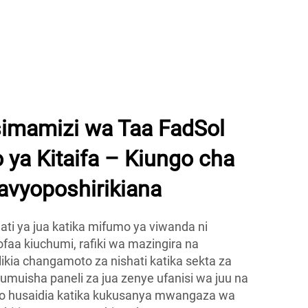
Fan ya Hali ya Hawa
imamizi wa Taa FadSol
 ya Kitaifa – Kiungo cha
avyoposhirikiana
hati ya jua katika mifumo ya viwanda ni
faa kiuchumi, rafiki wa mazingira na
ikia changamoto za nishati katika sekta za
umuisha paneli za jua zenye ufanisi wa juu na
zo husaidia katika kukusanya mwangaza wa