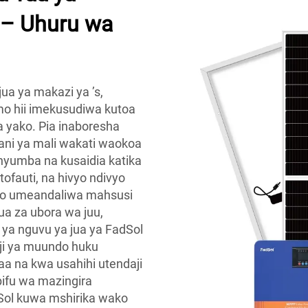
 – Uhuru wa
ua ya makazi ya ’s,
mo hii imekusudiwa kutoa
 yako. Pia inaboresha
ani ya mali wakati waokoa
nyumba na kusaidia katika
 tofauti, na hivyo ndivyo
fumo umeandaliwa mahsusi
a za ubora wa juu,
o ya nguvu ya jua ya FadSol
aji ya muundo huku
aa na kwa usahihi utendaji
bifu wa mazingira
dSol kuwa mshirika wako