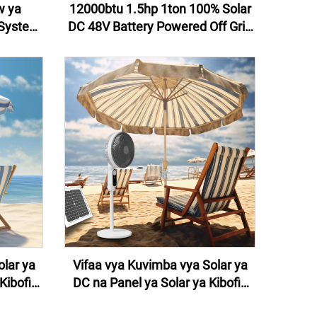
w ya
12000btu 1.5hp 1ton 100% Solar
 System
DC 48V Battery Powered Off Grid
ential
Split Solar Kijamii Cha Hali ya
ystem
Hewa Ya Nyumbani Bei
olar ya
Vifaa vya Kuvimba vya Solar ya
Kibofia
DC na Panel ya Solar ya Kibofia
a Solar
ndani na nje ya Solar ya Kibofia