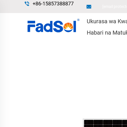
+86-15857388877
[email protect
Ukurasa wa Kw
Habari na Matu