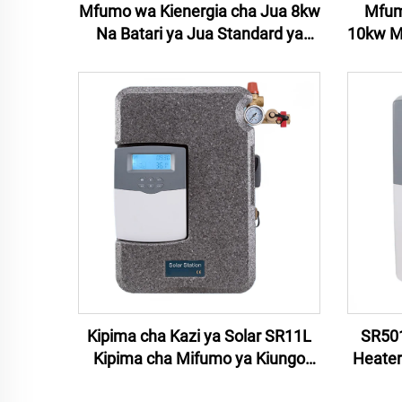
Mfumo wa Kienergia cha Jua 8kw
Mfum
Na Batari ya Jua Standard ya
10kw Mf
Marekani Mfumo wa Kienergia
Jua H
cha Jua cha Kiungo cha Uzito 8kw
wa Kie
kwa Tumia ya Nyumbani
Pane
Mfum
Kipima cha Kazi ya Solar SR11L
SR501
Kipima cha Mifumo ya Kiungo
Heater
Smart Controller Mipango ya Maji
The