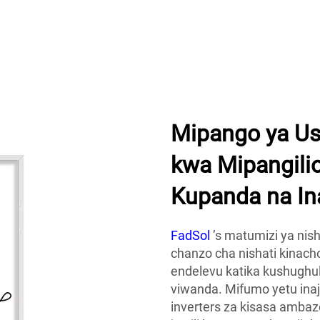
ya DC
Mipango ya Us
kwa Mipangilio
Kupanda na In
FadSol
’s matumizi ya nis
chanzo cha nishati kinacho
endelevu katika kushughul
viwanda. Mifumo yetu inaj
inverters za kisasa amba