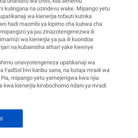
na uharibifu wa chini, kila sehemu
 kulingana na uzindevu wake. Mipango yetu
patikanaji wa kienerjia tofauti kutoka
ni hadi maombi ya kipimo cha kubwa cha
 mipangizo ya juu zinazotengenezwa ili
imamizi wa kienerjia ya jua ili kuondoa
injari na kubainisha athari yake kwenye
uhimu unavyotengeneza upatikanaji wa
a FadSol hivi karibu sana, na kutaja mradi wa
. Pia, mipango yetu yamejengwa kwa njia
a kwa kienerjia kirobochomo ndani ya mradi
ei