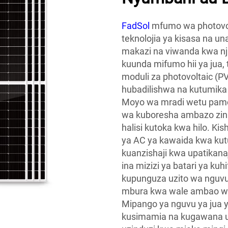
FadSol
mfumo wa photovol
teknolojia ya kisasa na 
makazi na viwanda kwa nji
kuunda mifumo hii ya jua,
moduli za photovoltaic (
hubadilishwa na kutumik
Moyo wa mradi wetu pamoj
wa kuboresha ambazo zin
halisi kutoka kwa hilo. K
ya AC ya kawaida kwa kutum
kuanzishaji kwa upatikana
ina mizizi ya batari ya ku
kupunguza uzito wa nguvu 
mbura kwa wale ambao wan
Mipango ya nguvu ya jua 
kusimamia na kugawana us