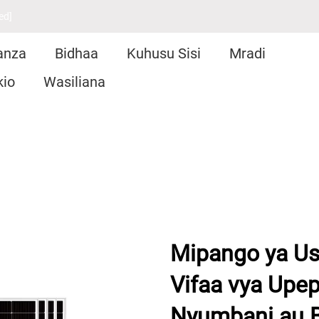
ed]
anza
Bidhaa
Kuhusu Sisi
Mradi
kio
Wasiliana
Mipango ya Us
Vifaa vya Upep
Nyumbani au B