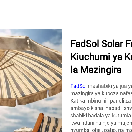
Kipepeo
FadSol Solar 
Kiuchumi ya K
la Mazingira
FadSol
mashabiki ya jua y
mazingira ya kupoza nafa
Katika mbinu hii, paneli z
ambayo kisha inabadilis
shabiki badala ya kutumi
kwa ndani na nje ya majen
nyumba, ofisi, patio, na m