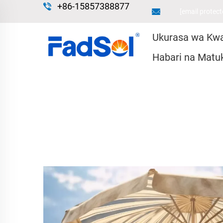
+86-15857388877
[email protect
Ukurasa wa Kw
Habari na Matu