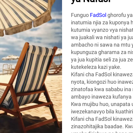
Funguo
FadSol
ghorofu ya
inatumia njia za kuponya 
kutumia vyanzo vya nish
wa juakali wa nishati ya 
ambacho ni sawa na mtu ye
kupunguza gharama za nish
ya jua kupitia seli za jua z
kutekeleza kazi yake.
Kifani cha FadSol kinawez
nyota, kiongozi huo inawez
zinatofaa kwa sababu in
ambayo inaweza kufanya ki
Kwa mujibu huo, unapata uz
iwezekanavyo bila kuathir
Kifani cha FadSol kinawez
zinazohitajika baadae. Kw