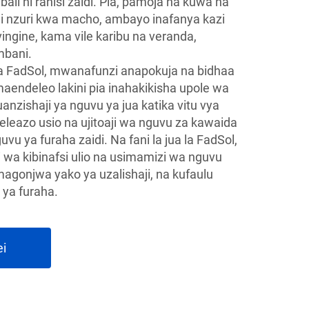
li ni rahisi zaidi. Pia, pamoja na kuwa na
ua ni nzuri kwa macho, ambayo inafanya kazi
 vingine, kama vile karibu na veranda,
mbani.
la FadSol, mwanafunzi anapokuja na bidhaa
aendeleo lakini pia inahakikisha upole wa
anzishaji ya nguvu ya jua katika vitu vya
eleazo usio na ujitoaji wa nguvu za kawaida
vu ya furaha zaidi. Na fani la jua la FadSol,
 wa kibinafsi ulio na usimamizi wa nguvu
gonjwa yako ya uzalishaji, na kufaulu
 ya furaha.
ei