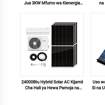
Jua 3KW Mfumo wa Kienergia
na
cha Jua 3.5KW kwa Nyumbani
Kienerg
Kiungo cha Uzito Kamilifu
Uzito
ch
24000Btu Hybrid Solar AC Kijamii
Uso wa
Cha Hali ya Hewa Pamoja na
Si na 
Paneli ya Solar Cell Nyumba Ya
Siste
Kijamii Cha Hali ya Hewa Solar Air