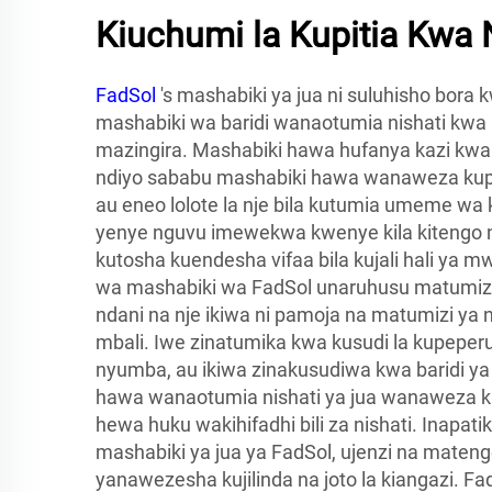
Kiuchumi la Kupitia Kwa 
FadSol
's mashabiki ya jua ni suluhisho bora
mashabiki wa baridi wanaotumia nishati kwa u
mazingira. Mashabiki hawa hufanya kazi kwa 
ndiyo sababu mashabiki hawa wanaweza kup
au eneo lolote la nje bila kutumia umeme wa 
yenye nguvu imewekwa kwenye kila kitengo na
kutosha kuendesha vifaa bila kujali hali y
wa mashabiki wa FadSol unaruhusu matumizi 
ndani na nje ikiwa ni pamoja na matumizi y
mbali. Iwe zinatumika kwa kusudi la kupeper
nyumba, au ikiwa zinakusudiwa kwa baridi ya 
hawa wanaotumia nishati ya jua wanaweza ku
hewa huku wakihifadhi bili za nishati. Inapat
mashabiki ya jua ya FadSol, ujenzi na maten
yanawezesha kujilinda na joto la kiangazi. Fad