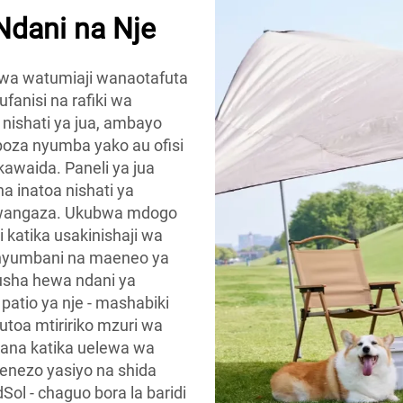
Ndani na Nje
 kwa watumiaji wanaotafuta
fanisi na rafiki wa
nishati ya jua, ambayo
oza nyumba yako au ofisi
kawaida. Paneli ya jua
 inatoa nishati ya
a mwangaza. Ukubwa mdogo
katika usakinishaji wa
a nyumbani na maeneo ya
usha hewa ndani ya
patio ya nje - mashabiki
toa mtiririko mzuri wa
ikana katika uelewa wa
genezo yasiyo na shida
Sol - chaguo bora la baridi