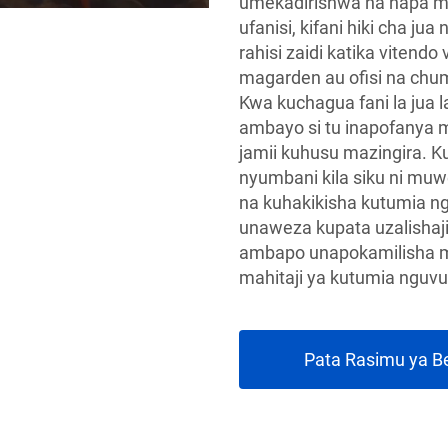
umekadirishwa na hapa mba
ufanisi, kifani hiki cha j
rahisi zaidi katika vitendo
magarden au ofisi na chu
Kwa kuchagua fani la jua 
ambayo si tu inapofanya m
jamii kuhusu mazingira. Ku
nyumbani kila siku ni muw
na kuhakikisha kutumia ngu
unaweza kupata uzalishaji
ambapo unapokamilisha ma
mahitaji ya kutumia nguvu
Pata Rasimu ya B