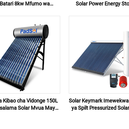
 Batari 8kw Mfumo wa
Solar Power Energy St
ia cha Jua cha Kiungo cha
System 100KW Hybrid 
 8kw Mfumo wa Kienergia
System kwa Factory Solar
a Storage ya Batari ya
Storage System Kwa Ny
Nyumbani 8kw
 Kibao cha Vidonge 150L
Solar Keymark Imewekwa 
Usalama Solar Mvua Mayai
ya Spilt Pressurized Sola
mi ya Nyumbani, Hotel au
Heater Collector ya Solar
Biashara
Pipe Kwa Mipango ya So