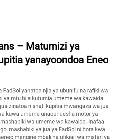
Fans – Matumizi ya
upitia yanayoondoa Eneo
a FadSol yanatoa njia ya ubunifu na rafiki wa
si ya mtu bila kutumia umeme wa kawaida.
a jua zinatoa nishati kupitia mwangaza wa jua
hwa kuwa umeme unaoendesha motor ya
a mashabiki wa umeme wa kawaida. Inafaa
go, mashabiki ya jua ya FadSol ni bora kwa
aeneo mengine mbali na ufikiaji wa mistari ya