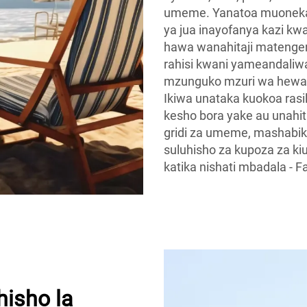
umeme. Yanatoa muonekan
ya jua inayofanya kazi kwa 
hawa wanahitaji matengen
rahisi kwani yameandaliw
mzunguko mzuri wa hewa 
Ikiwa unataka kuokoa rasil
kesho bora yake au unahit
gridi za umeme, mashabiki
suluhisho za kupoza za ki
katika nishati mbadala - F
hisho la