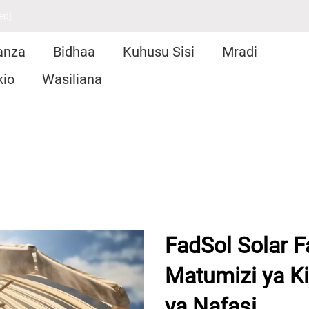
ed]
anza
Bidhaa
Kuhusu Sisi
Mradi
kio
Wasiliana
FadSol Solar F
Matumizi ya K
ya Nafasi