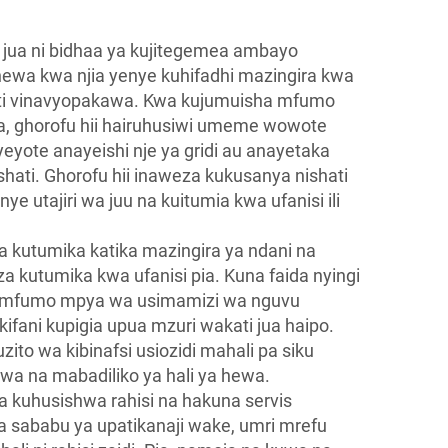
 jua ni bidhaa ya kujitegemea ambayo
hewa kwa njia yenye kuhifadhi mazingira kwa
ati vinavyopakawa. Kwa kujumuisha mfumo
jua, ghorofu hii hairuhusiwi umeme wowote
yote anayeishi nje ya gridi au anayetaka
ati. Ghorofu hii inaweza kukusanya nishati
enye utajiri wa juu na kuitumia kwa ufanisi ili
a kutumika katika mazingira ya ndani na
a kutumika kwa ufanisi pia. Kuna faida nyingi
a mfumo mpya wa usimamizi wa nguvu
fani kupigia upua mzuri wakati jua haipo.
ito wa kibinafsi usiozidi mahali pa siku
iwa na mabadiliko ya hali ya hewa.
a kuhusishwa rahisi na hakuna servis
a sababu ya upatikanaji wake, umri mrefu