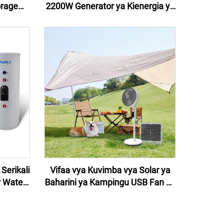
orage
2200W Generator ya Kienergia ya
Solar
Solar ya Usability Portable Power
 Energy
Stations
umbani
Serikali
Vifaa vya Kuvimba vya Solar ya
r Water
Baharini ya Kampingu USB Fan ya
 Na Heat
11Inch ya Kibofia na Taa ya Solar
lar ya
ya Kibofia ndani ya Nyumbani