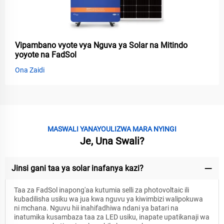
Vipambano vyote vya Nguva ya Solar na Mitindo
yoyote na FadSol
Ona Zaidi
MASWALI YANAYOULIZWA MARA NYINGI
Je, Una Swali?
Jinsi gani taa ya solar inafanya kazi?
Taa za FadSol inapong'aa kutumia selli za photovoltaic ili
kubadilisha usiku wa jua kwa nguvu ya kiwimbizi walipokuwa
ni mchana. Nguvu hii inahifadhiwa ndani ya batari na
inatumika kusambaza taa za LED usiku, inapate upatikanaji wa