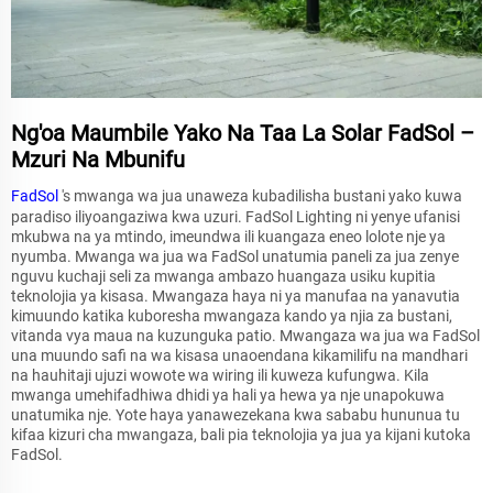
Ng'oa Maumbile Yako Na Taa La Solar FadSol –
Mzuri Na Mbunifu
FadSol
's mwanga wa jua unaweza kubadilisha bustani yako kuwa
paradiso iliyoangaziwa kwa uzuri. FadSol Lighting ni yenye ufanisi
mkubwa na ya mtindo, imeundwa ili kuangaza eneo lolote nje ya
nyumba. Mwanga wa jua wa FadSol unatumia paneli za jua zenye
nguvu kuchaji seli za mwanga ambazo huangaza usiku kupitia
teknolojia ya kisasa. Mwangaza haya ni ya manufaa na yanavutia
kimuundo katika kuboresha mwangaza kando ya njia za bustani,
vitanda vya maua na kuzunguka patio. Mwangaza wa jua wa FadSol
una muundo safi na wa kisasa unaoendana kikamilifu na mandhari
na hauhitaji ujuzi wowote wa wiring ili kuweza kufungwa. Kila
mwanga umehifadhiwa dhidi ya hali ya hewa ya nje unapokuwa
unatumika nje. Yote haya yanawezekana kwa sababu hununua tu
kifaa kizuri cha mwangaza, bali pia teknolojia ya jua ya kijani kutoka
FadSol.