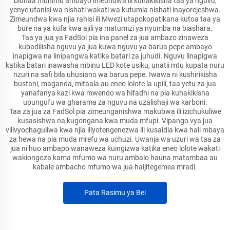
bidhaa muhimu ambayo imeundwa ili kuhakikisha taa ya nguvu,
yenye ufanisi wa nishati wakati wa kutumia nishati inayorejeshwa.
Zimeundwa kwa njia rahisi ili Mwezi utapokopatikana kutoa taa ya
bure na ya kufa kwa ajili ya matumizi ya nyumba na biashara.
Taa ya jua ya FadSol pia ina panel za jua ambazo zinaweza
kubadilisha nguvu ya jua kuwa nguvu ya barua pepe ambayo
inapigwa na linipangwa katika batari za juhudi. Nguvu linapigwa
katika batari inawasha mbinu LED kote usiku, unatii mtu kupata nuru
nzuri na safi bila uhusiano wa barua pepe. Iwawa ni kushirikisha
bustani, maganda, mitaala au eneo lolote la upili, taa yetu za jua
yanafanya kazi kwa mwendo wa hifadhi na pia kuhakikisha
upungufu wa gharama za nguvu na uzalishaji wa karboni.
Taa za jua za FadSol pia zimeunganishwa makubwa ili izichukuliwe
kusasishwa na kugongana kwa muda mfupi. Vipango vya jua
vilivyochaguliwa kwa njia iliyotengenezwa ili kusaidia kwa hali mbaya
za hewa na pia muda mrefu wa uchuzi. Uwanja wa uzuri wa taa za
jua ni huo ambapo wanaweza kuingizwa katika eneo lolote wakati
wakiongoza kama mfumo wa nuru ambalo hauna matambaa au
kabale ambacho mfumo wa jua haijitegemea mradi.
Pata Rasimu ya Bei