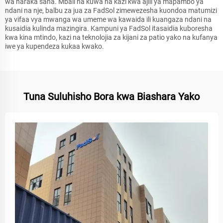
wa haraka sana. Mbali na kuwa na kazi kwa ajili ya mapambo ya
ndani na nje, balbu za jua za FadSol zimewezesha kuondoa matumizi
ya vifaa vya mwanga wa umeme wa kawaida ili kuangaza ndani na
kusaidia kulinda mazingira. Kampuni ya FadSol itasaidia kuboresha
kwa kina mtindo, kazi na teknolojia za kijani za patio yako na kufanya
iwe ya kupendeza kukaa kwako.
Tuna Suluhisho Bora kwa Biashara Yako