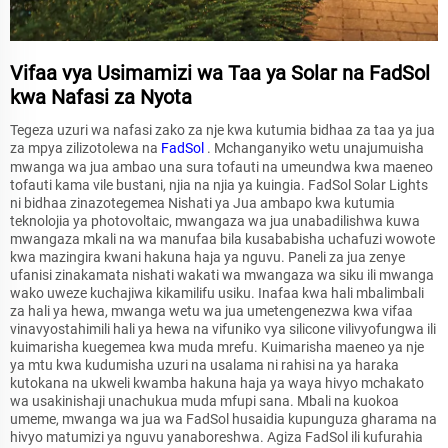
Vifaa vya Usimamizi wa Taa ya Solar na FadSol
kwa Nafasi za Nyota
Tegeza uzuri wa nafasi zako za nje kwa kutumia bidhaa za taa ya jua
za mpya zilizotolewa na
FadSol
. Mchanganyiko wetu unajumuisha
mwanga wa jua ambao una sura tofauti na umeundwa kwa maeneo
tofauti kama vile bustani, njia na njia ya kuingia. FadSol Solar Lights
ni bidhaa zinazotegemea Nishati ya Jua ambapo kwa kutumia
teknolojia ya photovoltaic, mwangaza wa jua unabadilishwa kuwa
mwangaza mkali na wa manufaa bila kusababisha uchafuzi wowote
kwa mazingira kwani hakuna haja ya nguvu. Paneli za jua zenye
ufanisi zinakamata nishati wakati wa mwangaza wa siku ili mwanga
wako uweze kuchajiwa kikamilifu usiku. Inafaa kwa hali mbalimbali
za hali ya hewa, mwanga wetu wa jua umetengenezwa kwa vifaa
vinavyostahimili hali ya hewa na vifuniko vya silicone vilivyofungwa ili
kuimarisha kuegemea kwa muda mrefu. Kuimarisha maeneo ya nje
ya mtu kwa kudumisha uzuri na usalama ni rahisi na ya haraka
kutokana na ukweli kwamba hakuna haja ya waya hivyo mchakato
wa usakinishaji unachukua muda mfupi sana. Mbali na kuokoa
umeme, mwanga wa jua wa FadSol husaidia kupunguza gharama na
hivyo matumizi ya nguvu yanaboreshwa. Agiza FadSol ili kufurahia