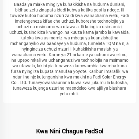
Baada ya miaka mingi ya kuhakikisha na huduma duniani,
bidhaa zetu zinapata idadi kubwa katika pasi la ndege. Ili
tuweze kutoa huduma nzuri zaidi kwa wanachama wetu, Fadi
imetengeneza kifaa cha uchuzi, kuboresha technolojia ya
uchuzi na msimamo wa utawala. Ili kuingiza usimamizi,
uchuzi, kusindikiza kiwango, na kuuza kama jambo la kawaida,
kutoka kwa usimamizi wa mbegu ya kuanzishaji na
mchanganyiko wa baadaye ya huduma, tumeleta TQM na njia
nyingine za uchuzi mzuri ili kuhakikisha maslahi ya
wanachama wetu. Karne ya 21 ni karne ya uchumi wa elimu,
ina upepo mkali wa uchanganuzi wa technolojia na msimamo
wa utawala, lakini pia tunaweza kumwambia kwamba kuna
fursa nyingi za kupata manufaa yoyote. Karibuni marafiki wa
ndani na nje kutenganisha kwa makini na Fadi Solar Energy
Co., Ltd. Tunavyowashauriana kuwa kwa jukumu la kutosha,
tunaweza kujenga uzuri na maendeleo kwa ajili ya biashara
yetu mbili.
Kwa Nini Chagua FadSol