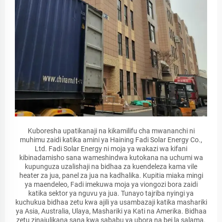
Kuboresha upatikanaji na kikamilifu cha mwananchi ni
muhimu zaidi katika amini ya Haining Fadi Solar Energy Co.,
Ltd. Fadi Solar Energy ni moja ya wakazi wa kifani
kibinadamisho sana wameshindwa kutokana na uchumi wa
kupunguza uzalishaji na bidhaa za kuendeleza kama vile
heater za jua, panel za jua na kadhalika. Kupitia miaka mingi
ya maendeleo, Fadi imekuwa moja ya viongozi bora zaidi
katika sektor ya nguvu ya jua. Tunayo tajriba nyingi ya
kuchukua bidhaa zetu kwa ajili ya usambazaji katika mashariki
ya Asia, Australia, Ulaya, Mashariki ya Kati na Amerika. Bidhaa
zetu zinajulikana sana kwa sababu ya ubora na bei la salama.