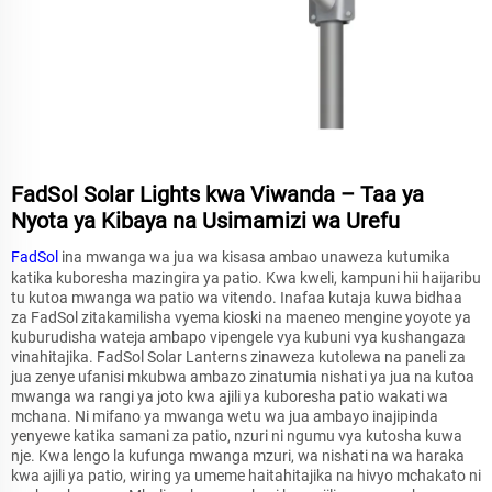
FadSol Solar Lights kwa Viwanda – Taa ya
Nyota ya Kibaya na Usimamizi wa Urefu
FadSol
ina mwanga wa jua wa kisasa ambao unaweza kutumika
katika kuboresha mazingira ya patio. Kwa kweli, kampuni hii haijaribu
tu kutoa mwanga wa patio wa vitendo. Inafaa kutaja kuwa bidhaa
za FadSol zitakamilisha vyema kioski na maeneo mengine yoyote ya
kuburudisha wateja ambapo vipengele vya kubuni vya kushangaza
vinahitajika. FadSol Solar Lanterns zinaweza kutolewa na paneli za
jua zenye ufanisi mkubwa ambazo zinatumia nishati ya jua na kutoa
mwanga wa rangi ya joto kwa ajili ya kuboresha patio wakati wa
mchana. Ni mifano ya mwanga wetu wa jua ambayo inajipinda
yenyewe katika samani za patio, nzuri ni ngumu vya kutosha kuwa
nje. Kwa lengo la kufunga mwanga mzuri, wa nishati na wa haraka
kwa ajili ya patio, wiring ya umeme haitahitajika na hivyo mchakato ni