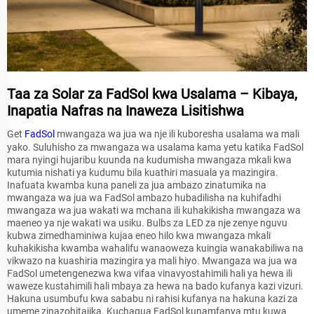
Taa za Solar za FadSol kwa Usalama – Kibaya,
Inapatia Nafras na Inaweza Lisitishwa
Get
FadSol
mwangaza wa jua wa nje ili kuboresha usalama wa mali
yako. Suluhisho za mwangaza wa usalama kama yetu katika FadSol
mara nyingi hujaribu kuunda na kudumisha mwangaza mkali kwa
kutumia nishati ya kudumu bila kuathiri masuala ya mazingira.
Inafuata kwamba kuna paneli za jua ambazo zinatumika na
mwangaza wa jua wa FadSol ambazo hubadilisha na kuhifadhi
mwangaza wa jua wakati wa mchana ili kuhakikisha mwangaza wa
maeneo ya nje wakati wa usiku. Bulbs za LED za nje zenye nguvu
kubwa zimedhaminiwa kujaa eneo hilo kwa mwangaza mkali
kuhakikisha kwamba wahalifu wanaoweza kuingia wanakabiliwa na
vikwazo na kuashiria mazingira ya mali hiyo. Mwangaza wa jua wa
FadSol umetengenezwa kwa vifaa vinavyostahimili hali ya hewa ili
waweze kustahimili hali mbaya za hewa na bado kufanya kazi vizuri.
Hakuna usumbufu kwa sababu ni rahisi kufanya na hakuna kazi za
umeme zinazohitajika. Kuchagua FadSol kunamfanya mtu kuwa