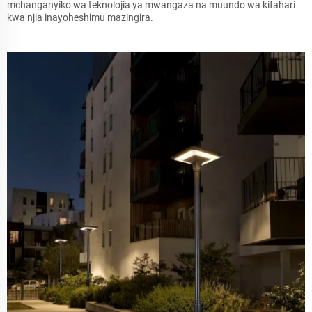
mchanganyiko wa teknolojia ya mwangaza na muundo wa kifahari
kwa njia inayoheshimu mazingira.