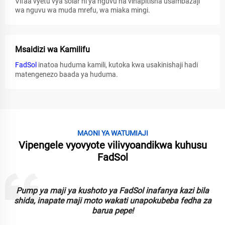
Vifaa vyetu vya solar ni ya nguvu na vinapitisha usambazaji
wa nguvu wa muda mrefu, wa miaka mingi.
Msaidizi wa Kamilifu
FadSol
inatoa huduma kamili, kutoka kwa usakinishaji hadi
matengenezo baada ya huduma.
MAONI YA WATUMIAJI
Vipengele vyovyote vilivyoandikwa kuhusu
FadSol
ump ya maji ya kushoto ya FadSol inafanya kazi bila
Taa
ida, inapate maji moto wakati unapokubeba fedha za
kufid
barua pepe!