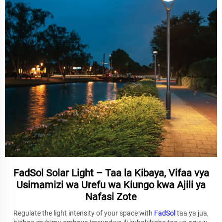
FadSol Solar Light – Taa la Kibaya, Vifaa vya
Usimamizi wa Urefu wa Kiungo kwa Ajili ya
Nafasi Zote
Regulate the light intensity of your space with
FadSol
taa ya jua,