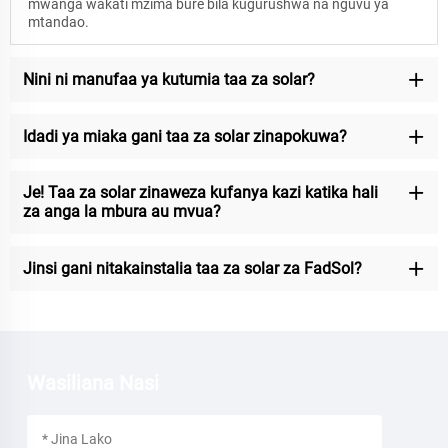
mwanga wakati mzima bure bila kugurushwa na nguvu ya
mtandao.
Nini ni manufaa ya kutumia taa za solar?
Idadi ya miaka gani taa za solar zinapokuwa?
Je! Taa za solar zinaweza kufanya kazi katika hali
za anga la mbura au mvua?
Jinsi gani nitakainstalia taa za solar za FadSol?
Wasiliana Nasi