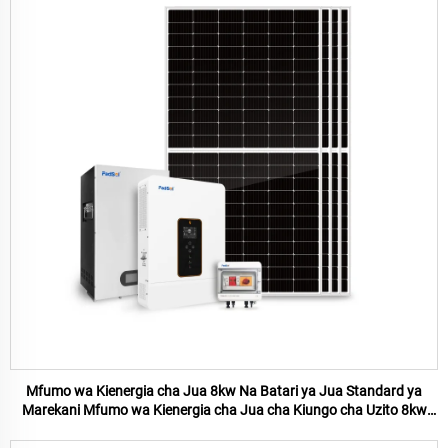
Mfumo wa Kienergia cha Jua 8kw Na Batari ya Jua Standard ya
Marekani Mfumo wa Kienergia cha Jua cha Kiungo cha Uzito 8kw
kwa Tumia ya Nyumbani