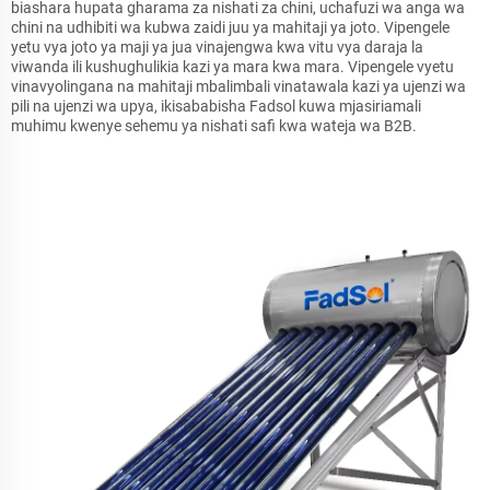
biashara hupata gharama za nishati za chini, uchafuzi wa anga wa
chini na udhibiti wa kubwa zaidi juu ya mahitaji ya joto. Vipengele
yetu vya joto ya maji ya jua vinajengwa kwa vitu vya daraja la
viwanda ili kushughulikia kazi ya mara kwa mara. Vipengele vyetu
vinavyolingana na mahitaji mbalimbali vinatawala kazi ya ujenzi wa
pili na ujenzi wa upya, ikisababisha Fadsol kuwa mjasiriamali
muhimu kwenye sehemu ya nishati safi kwa wateja wa B2B.