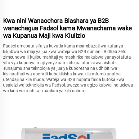
Kwa nini Wanaochora Biashara ya B2B
wanachagua Fadsol kama Mwanachama wake
wa Kupanua Maji kwa Kiulizio
Fadsol amepata sifa ya kuvutia kama msambazaji wa kufanya
kikubwa wa maji ya jua kwa wateja wa B2B duniani. Bidhaa zetu
zimeundwa ili kujibu mahitaji ya mashirika makubwa yanayotafuta
vitu vya kuponya maji yenye uaminifu na ufanisi wa nishati.
Tunajumuisha teknolojia ya jua ya kuboresha na udhibiti wa
kisinaathali wa ubora ili kuhakikisha kuwa kila mfumo unatoa
utendaji na kila muda. Wateja wa B2B hupata faida kutoka kwa
usaidizi wa teknolojia wa Fadsol, uwezo wa agizo kubwa, na uelewa
wa kina wa mahitaji maalum ya kila uchumi.