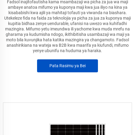
Fadsol inajitofautisha kama msambazaji wa picha za jua wa maji
ambaye anatoa mifumo ya kuponya maji kwa jua iliyo na kina ya
kisababishi kwa ajili ya mahitaji tofauti ya viwanda na biashara.
Utekeleze fida na faida za teknolojia ya picha za jua za kuponya maji
kupitia bidhaa zenye uendurable, ufanisi na uwezo wa kuhifadhi
mazingira. Mifumo yetu imeundwa ili yachome kwa muda mrefu na
gharama ya kudumisha ndogo, ikithibitisha usambazaji wa maji ya
moto bila kuvunjika hata katika mazingira ya changamoto. Fadsol
anashirikiana na wateja wa B2B kwa maarifa ya kiufundi, mifumo
yenye ubunifu na huduma ya haraka.
Pata Rasimu ya Bei