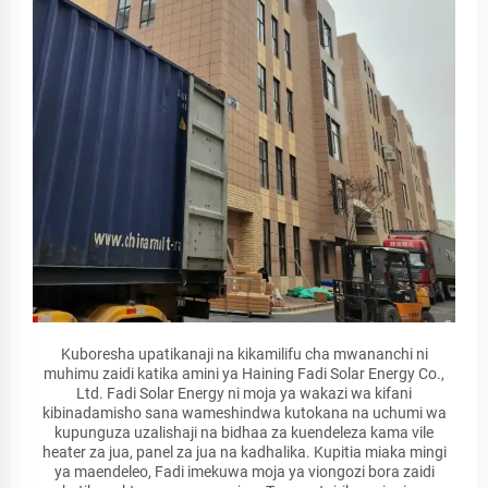
Kuboresha upatikanaji na kikamilifu cha mwananchi ni
muhimu zaidi katika amini ya Haining Fadi Solar Energy Co.,
Ltd. Fadi Solar Energy ni moja ya wakazi wa kifani
kibinadamisho sana wameshindwa kutokana na uchumi wa
kupunguza uzalishaji na bidhaa za kuendeleza kama vile
heater za jua, panel za jua na kadhalika. Kupitia miaka mingi
ya maendeleo, Fadi imekuwa moja ya viongozi bora zaidi