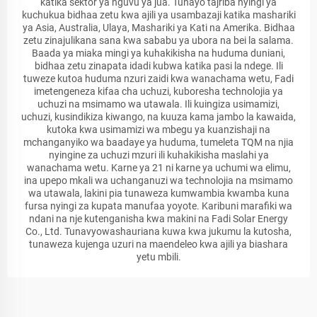
katika sektor ya nguvu ya jua. Tunayo tajriba nyingi ya
kuchukua bidhaa zetu kwa ajili ya usambazaji katika mashariki
ya Asia, Australia, Ulaya, Mashariki ya Kati na Amerika. Bidhaa
zetu zinajulikana sana kwa sababu ya ubora na bei la salama.
Baada ya miaka mingi ya kuhakikisha na huduma duniani,
bidhaa zetu zinapata idadi kubwa katika pasi la ndege. Ili
tuweze kutoa huduma nzuri zaidi kwa wanachama wetu, Fadi
imetengeneza kifaa cha uchuzi, kuboresha technolojia ya
uchuzi na msimamo wa utawala. Ili kuingiza usimamizi,
uchuzi, kusindikiza kiwango, na kuuza kama jambo la kawaida,
kutoka kwa usimamizi wa mbegu ya kuanzishaji na
mchanganyiko wa baadaye ya huduma, tumeleta TQM na njia
nyingine za uchuzi mzuri ili kuhakikisha maslahi ya
wanachama wetu. Karne ya 21 ni karne ya uchumi wa elimu,
ina upepo mkali wa uchanganuzi wa technolojia na msimamo
wa utawala, lakini pia tunaweza kumwambia kwamba kuna
fursa nyingi za kupata manufaa yoyote. Karibuni marafiki wa
ndani na nje kutenganisha kwa makini na Fadi Solar Energy
Co., Ltd. Tunavyowashauriana kuwa kwa jukumu la kutosha,
tunaweza kujenga uzuri na maendeleo kwa ajili ya biashara
yetu mbili.