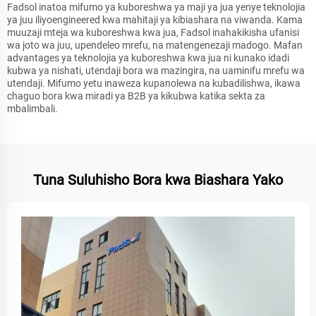
Fadsol inatoa mifumo ya kuboreshwa ya maji ya jua yenye teknolojia
ya juu iliyoengineered kwa mahitaji ya kibiashara na viwanda. Kama
muuzaji mteja wa kuboreshwa kwa jua, Fadsol inahakikisha ufanisi
wa joto wa juu, upendeleo mrefu, na matengenezaji madogo. Mafan
advantages ya teknolojia ya kuboreshwa kwa jua ni kunako idadi
kubwa ya nishati, utendaji bora wa mazingira, na uaminifu mrefu wa
utendaji. Mifumo yetu inaweza kupanolewa na kubadilishwa, ikawa
chaguo bora kwa miradi ya B2B ya kikubwa katika sekta za
mbalimbali.
Tuna Suluhisho Bora kwa Biashara Yako