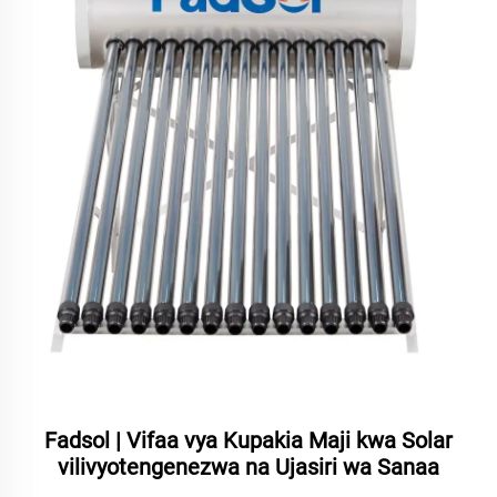
Fadsol | Vifaa vya Kupakia Maji kwa Solar
vilivyotengenezwa na Ujasiri wa Sanaa