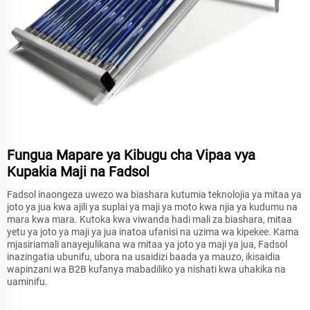
Fungua Mapare ya Kibugu cha Vipaa vya
Kupakia Maji na Fadsol
Fadsol inaongeza uwezo wa biashara kutumia teknolojia ya mitaa ya
joto ya jua kwa ajili ya suplai ya maji ya moto kwa njia ya kudumu na
mara kwa mara. Kutoka kwa viwanda hadi mali za biashara, mitaa
yetu ya joto ya maji ya jua inatoa ufanisi na uzima wa kipekee. Kama
mjasiriamali anayejulikana wa mitaa ya joto ya maji ya jua, Fadsol
inazingatia ubunifu, ubora na usaidizi baada ya mauzo, ikisaidia
wapinzani wa B2B kufanya mabadiliko ya nishati kwa uhakika na
uaminifu.