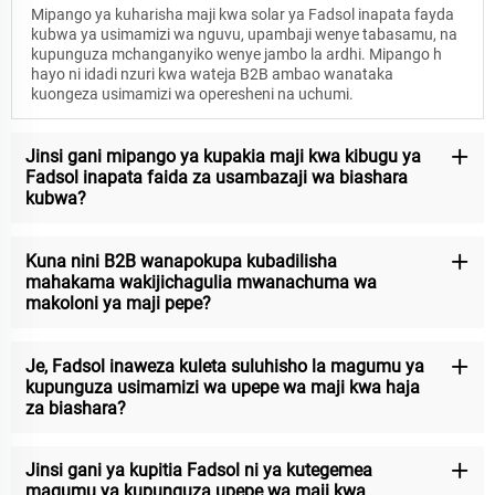
Mipango ya kuharisha maji kwa solar ya Fadsol inapata fayda
kubwa ya usimamizi wa nguvu, upambaji wenye tabasamu, na
kupunguza mchanganyiko wenye jambo la ardhi. Mipango h
hayo ni idadi nzuri kwa wateja B2B ambao wanataka
kuongeza usimamizi wa operesheni na uchumi.
Jinsi gani mipango ya kupakia maji kwa kibugu ya
Fadsol inapata faida za usambazaji wa biashara
kubwa?
Kuna nini B2B wanapokupa kubadilisha
mahakama wakijichagulia mwanachuma wa
makoloni ya maji pepe?
Je, Fadsol inaweza kuleta suluhisho la magumu ya
kupunguza usimamizi wa upepe wa maji kwa haja
za biashara?
Jinsi gani ya kupitia Fadsol ni ya kutegemea
magumu ya kupunguza upepe wa maji kwa