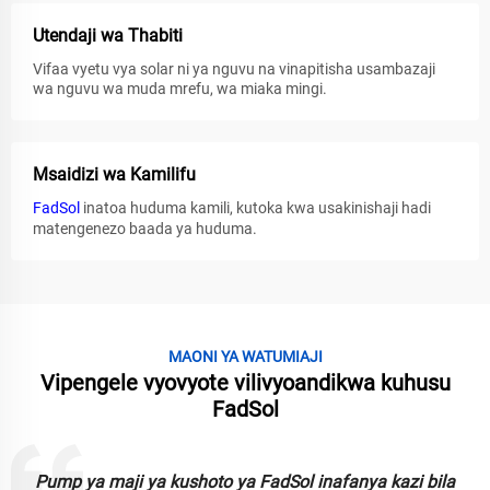
Utendaji wa Thabiti
Vifaa vyetu vya solar ni ya nguvu na vinapitisha usambazaji
wa nguvu wa muda mrefu, wa miaka mingi.
Msaidizi wa Kamilifu
FadSol
inatoa huduma kamili, kutoka kwa usakinishaji hadi
matengenezo baada ya huduma.
MAONI YA WATUMIAJI
Vipengele vyovyote vilivyoandikwa kuhusu
FadSol
Pump ya maji ya kushoto ya FadSol inafanya kazi bila