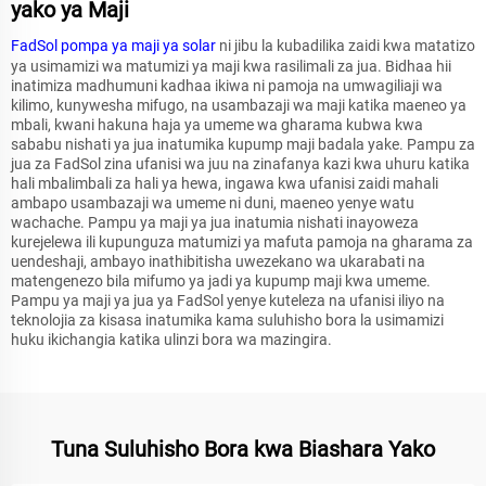
yako ya Maji
FadSol
pompa ya maji ya solar
ni jibu la kubadilika zaidi kwa matatizo
ya usimamizi wa matumizi ya maji kwa rasilimali za jua. Bidhaa hii
inatimiza madhumuni kadhaa ikiwa ni pamoja na umwagiliaji wa
kilimo, kunywesha mifugo, na usambazaji wa maji katika maeneo ya
mbali, kwani hakuna haja ya umeme wa gharama kubwa kwa
sababu nishati ya jua inatumika kupump maji badala yake. Pampu za
jua za FadSol zina ufanisi wa juu na zinafanya kazi kwa uhuru katika
hali mbalimbali za hali ya hewa, ingawa kwa ufanisi zaidi mahali
ambapo usambazaji wa umeme ni duni, maeneo yenye watu
wachache. Pampu ya maji ya jua inatumia nishati inayoweza
kurejelewa ili kupunguza matumizi ya mafuta pamoja na gharama za
uendeshaji, ambayo inathibitisha uwezekano wa ukarabati na
matengenezo bila mifumo ya jadi ya kupump maji kwa umeme.
Pampu ya maji ya jua ya FadSol yenye kuteleza na ufanisi iliyo na
teknolojia za kisasa inatumika kama suluhisho bora la usimamizi
huku ikichangia katika ulinzi bora wa mazingira.
Tuna Suluhisho Bora kwa Biashara Yako