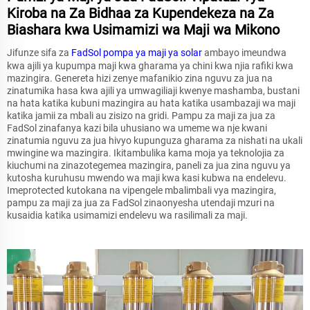
Kiroba na Za Bidhaa za Kupendekeza na Za
Biashara kwa Usimamizi wa Maji wa Mikono
Jifunze sifa za
FadSol
pompa ya maji ya solar
ambayo imeundwa
kwa ajili ya kupumpa maji kwa gharama ya chini kwa njia rafiki kwa
mazingira. Genereta hizi zenye mafanikio zina nguvu za jua na
zinatumika hasa kwa ajili ya umwagiliaji kwenye mashamba, bustani
na hata katika kubuni mazingira au hata katika usambazaji wa maji
katika jamii za mbali au zisizo na gridi. Pampu za maji za jua za
FadSol zinafanya kazi bila uhusiano wa umeme wa nje kwani
zinatumia nguvu za jua hivyo kupunguza gharama za nishati na ukali
mwingine wa mazingira. Ikitambulika kama moja ya teknolojia za
kiuchumi na zinazotegemea mazingira, paneli za jua zina nguvu ya
kutosha kuruhusu mwendo wa maji kwa kasi kubwa na endelevu.
Imeprotected kutokana na vipengele mbalimbali vya mazingira,
pampu za maji za jua za FadSol zinaonyesha utendaji mzuri na
kusaidia katika usimamizi endelevu wa rasilimali za maji.