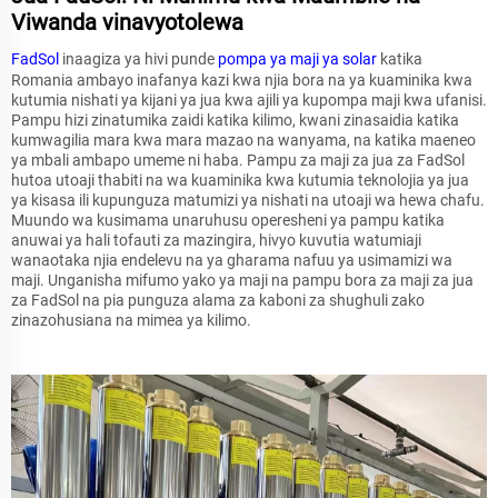
Viwanda vinavyotolewa
FadSol
inaagiza ya hivi punde
pompa ya maji ya solar
katika
Romania ambayo inafanya kazi kwa njia bora na ya kuaminika kwa
kutumia nishati ya kijani ya jua kwa ajili ya kupompa maji kwa ufanisi.
Pampu hizi zinatumika zaidi katika kilimo, kwani zinasaidia katika
kumwagilia mara kwa mara mazao na wanyama, na katika maeneo
ya mbali ambapo umeme ni haba. Pampu za maji za jua za FadSol
hutoa utoaji thabiti na wa kuaminika kwa kutumia teknolojia ya jua
ya kisasa ili kupunguza matumizi ya nishati na utoaji wa hewa chafu.
Muundo wa kusimama unaruhusu operesheni ya pampu katika
anuwai ya hali tofauti za mazingira, hivyo kuvutia watumiaji
wanaotaka njia endelevu na ya gharama nafuu ya usimamizi wa
maji. Unganisha mifumo yako ya maji na pampu bora za maji za jua
za FadSol na pia punguza alama za kaboni za shughuli zako
zinazohusiana na mimea ya kilimo.