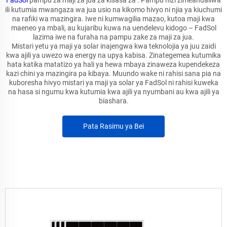
FadSol
pampu za maji za jua za kisasa za . Pampu hizi zimeandaliwa
ili kutumia mwangaza wa jua usio na kikomo hivyo ni njia ya kiuchumi
na rafiki wa mazingira. Iwe ni kumwagilia mazao, kutoa maji kwa
maeneo ya mbali, au kujaribu kuwa na uendelevu kidogo – FadSol
lazima iwe na furaha na pampu zake za maji za jua.
Mistari yetu ya maji ya solar inajengwa kwa teknolojia ya juu zaidi
kwa ajili ya uwezo wa energy na upya kabisa. Zinategemea kutumika
hata katika matatizo ya hali ya hewa mbaya zinaweza kupendekeza
kazi chini ya mazingira pa kibaya. Muundo wake ni rahisi sana pia na
kuboresha hivyo mistari ya maji ya solar ya FadSol ni rahisi kuweka
na hasa si ngumu kwa kutumia kwa ajili ya nyumbani au kwa ajili ya
biashara.
Pata Rasimu ya Bei