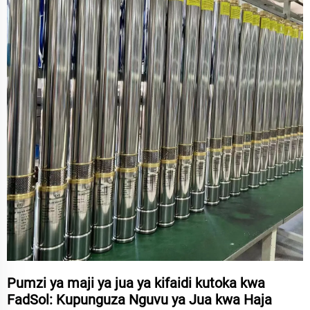
Pumzi ya maji ya jua ya kifaidi kutoka kwa
FadSol: Kupunguza Nguvu ya Jua kwa Haja