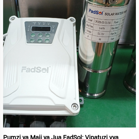
Pumzi ya Maji ya Jua FadSol: Vipatuzi vya