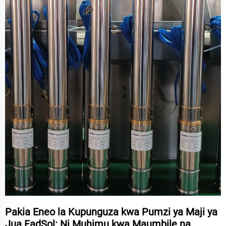
Pakia Eneo la Kupunguza kwa Pumzi ya Maji ya
Jua FadSol: Ni Muhimu kwa Maumbile na