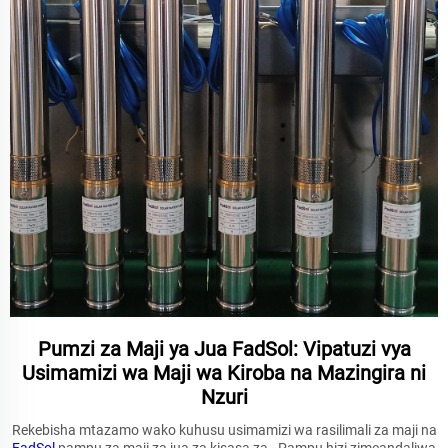
Pumzi za Maji ya Jua FadSol: Vipatuzi vya
Usimamizi wa Maji wa Kiroba na Mazingira ni
Nzuri
Rekebisha mtazamo wako kuhusu usimamizi wa rasilimali za maji na