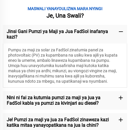
MASWALI YANAYOULIZWA MARA NYINGI
Je, Una Swali?
Jinsi Gani Pumzi ya Maji ya Jua FadSol inafanya
kazi?
Pumpu za maji za solar za FadSol zinatumia panel za
photovoltaic (PV) za kupambana na usiku kwa ajili ya kupata
eneo la umeme, ambalo linaweza kupambana na pumpu.
Umoja huu unavyotumika kusafirisha maji kutoka katika
makua ya chini ya ardhi, mikunzi, au viongozi vingine za maji,
inavyojafikana ni muhimu sana kwa ajili ya kuboresha,
kununua ndoto za mbegu, na upatikanaji wa nyumbani.
Nini ni fai za kutumia pumzi za maji ya jua ya
FadSol kabla ya pumzi za kivinjari au diesel?
Je! Pumzi za maji ya jua za FadSol zinaweza kazi
katika mitaa yanayopatikana na jua la chini?