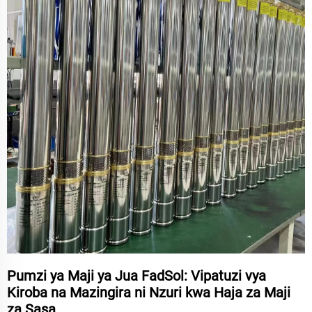
Pumzi ya Maji ya Jua FadSol: Vipatuzi vya
Kiroba na Mazingira ni Nzuri kwa Haja za Maji
za Sasa