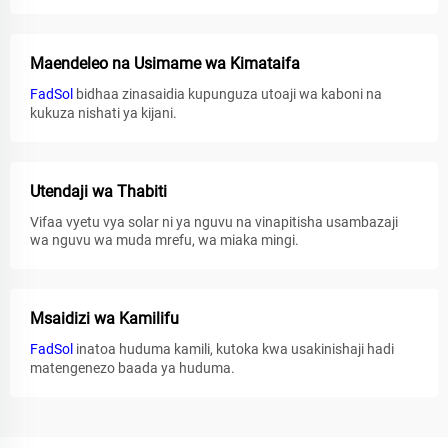
Maendeleo na Usimame wa Kimataifa
FadSol
bidhaa zinasaidia kupunguza utoaji wa kaboni na
kukuza nishati ya kijani.
Utendaji wa Thabiti
Vifaa vyetu vya solar ni ya nguvu na vinapitisha usambazaji
wa nguvu wa muda mrefu, wa miaka mingi.
Msaidizi wa Kamilifu
FadSol
inatoa huduma kamili, kutoka kwa usakinishaji hadi
matengenezo baada ya huduma.