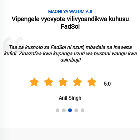
MAONI YA WATUMIAJI
Vipengele vyovyote vilivyoandikwa kuhusu
FadSol
aweza
Fani ya kushoto ya FadSol ni mpya kwa kusimama wa
ngu kwa
wa matumizi ya nguvu. Inajikita kwa makini kwa ngu
kushoto!
5.0
Grace Mwangi