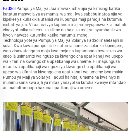
FadSol
Pampu ya Maji ya Jua inawakilisha njia ya kimsingi katika
kutatua maswala ya usimamizi wa maji kwa sababu inatoa njia ya
kipekee ya kuhakikia ufanisi wa kupumpa maji pamoja na kutumia
nishati ya jua. Vifaa hivi vya kupanda maji vinavyopaswa kila mahali,
vinavyofunika sehemu za kilimo na haja za maji ya nyumbani kwa
hiyo vinaweza kutumika katika matumizi mengi.
Technolojia yote ya Pumpu ya Maji ya Solar ya FadSol inaletaajiri ni
solar. Kwa kuwa pumpu hizi zinatumia panel za solar za kipengere,
wao zinawatengana moja kwa moja na kupambana mwelekeo wa
eneo la usimamizi wa nguzo za kiwango cha upatikanaji wa upepo
wa kifani na kiwango cha upatikanaji wa umeme. Hii inapunguza
mradi wa upatikanaji wa nguzo ya kiwango cha upatikanaji wa
upepo wa kifani na kiwango cha upatikanaji wa umeme kwa makini.
Pumpu ya Maji ya Solar ya FadSol haihitaji umeme na kwa hiyo ni
muhimu sana kwa ajili ya mitaa yanayofaa kutoka kwenye mtandao
au mahali ambapo hakuna upatikanaji wa umeme.