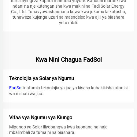
fursa nyingi za kupata manufaa yoyote. Karibuni marafiki wa
ndani na nje kutenganisha kwa makini na Fadi Solar Energy
Co., Ltd. Tunavyowashauriana kuwa kwa jukumu la kutosha,
tunaweza kujenga uzuri na maendeleo kwa ajili ya biashara
yetu mbili.
Kwa Nini Chagua FadSol
Teknolojia ya Solar ya Ngumu
FadSol
inatumia teknolojia ya jua ya kisasa kuhakikisha ufanisi
wa nishati wa juu.
Vifaa vya Ngumu vya Kiungo
Mipango ya Solar iliyopangwa kwa kuonana na haja
mbalimbali za tumaini na biashara.