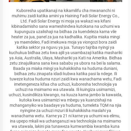
Kuboresha upatikanaji na kikamilifu cha mwananchi ni
muhimu zaidi katika amini ya Haining Fadi Solar Energy Co.,
Ltd. Fadi Solar Energy ni moja ya wakazi wa kifani
kibinadamisho sana wameshindwa kutokana na uchumi wa
kupunguza uzalishaji na bidhaa za kuendeleza kama vile
heater za jua, panel za jua na kadhalika. Kupitia miaka mingi
ya maendeleo, Fadi imekuwa moja ya viongozi bora zaidi
katika sektor ya nguvu ya jua. Tunayo tajriba nyingi ya
kuchukua bidhaa zetu kwa ajili ya usambazaji katika mashariki
ya Asia, Australia, Ulaya, Mashariki ya Kati na Amerika. Bidhaa
zetu zinajulikana sana kwa sababu ya ubora na bei la salama.
Baada ya miaka mingi ya kuhakikisha na huduma duniani,
bidhaa zetu zinapata idadi kubwa katika pasi la ndege. Ili
tuweze kutoa huduma nzuri zaidi kwa wanachama wetu, Fadi
imetengeneza kifaa cha uchuzi, kuboresha technolojia ya
uchuzi na msimamo wa utawala. Ili kuingiza usimamizi,
uchuzi, kusindikiza kiwango, na kuuza kama jambo la kawaida,
kutoka kwa usimamizi wa mbegu ya kuanzishaji na
mchanganyiko wa baadaye ya huduma, tumeleta TQM na njia
nyingine za uchuzi mzuri ili kuhakikisha maslahi ya
wanachama wetu. Karne ya 21 ni karne ya uchumi wa elimu,
ina upepo mkali wa uchanganuzi wa technolojia na msimamo
wa utawala, lakini pia tunaweza kumwambia kwamba kuna