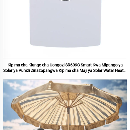
Kipima cha Kiungo cha Uongozi SR609C Smart Kwa Mipango ya
Solar ya Pumzi Zinazopangwa Kipima cha Maji ya Solar Water Heater
Na Wifi