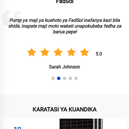
FadSol
dSol inafanya kazi bila
Taa za kushoto za FadSol ni nzu
ti unapokubeba fedha za
kufidi. Zinazofaa kwa kupanga uzu
e!
usimbaji!
5.0
nson
Anil Singh
KARATASI YA KUANDIKA