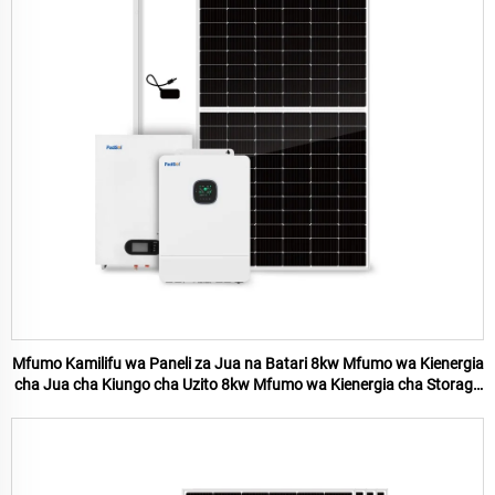
Mfumo Kamilifu wa Paneli za Jua na Batari 8kw Mfumo wa Kienergia
cha Jua cha Kiungo cha Uzito 8kw Mfumo wa Kienergia cha Storage
ya Batari ya Nyumbani 8kw