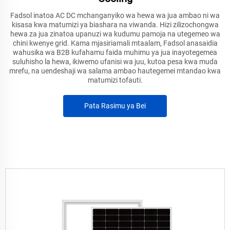
Fadsol inatoa AC DC mchanganyiko wa hewa wa jua ambao ni wa
kisasa kwa matumizi ya biashara na viwanda. Hizi zilizochongwa
hewa za jua zinatoa upanuzi wa kudumu pamoja na utegemeo wa
chini kwenye grid. Kama mjasiriamali mtaalam, Fadsol anasaidia
wahusika wa B2B kufahamu faida muhimu ya jua inayotegemea
suluhisho la hewa, ikiwemo ufanisi wa juu, kutoa pesa kwa muda
mrefu, na uendeshaji wa salama ambao hautegemei mtandao kwa
matumizi tofauti.
Pata Rasimu ya Bei