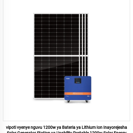
vipoti vyenye nguvu 1200w ya Bateria ya Lithium Ion Inayorejesha
Solar Generator Station ya Usability Portable 1200w Solar Energy