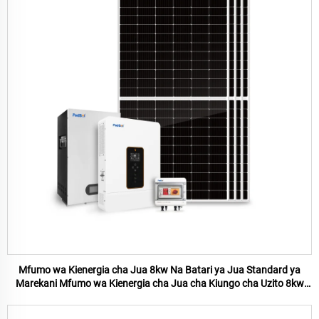
Mfumo wa Kienergia cha Jua 8kw Na Batari ya Jua Standard ya
Marekani Mfumo wa Kienergia cha Jua cha Kiungo cha Uzito 8kw
kwa Tumia ya Nyumbani