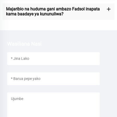
Majaribio na huduma gani ambazo Fadsol inapata
kama baadaye ya kununuliwa?
Wasiliana Nasi