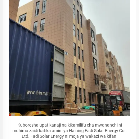
Kuboresha upatikanaji na kikamilifu cha mwananchi ni
muhimu zaidi katika amini ya Haining Fadi Solar Energy Co.,
Ltd. Fadi Solar Energy ni moja ya wakazi wa kifani