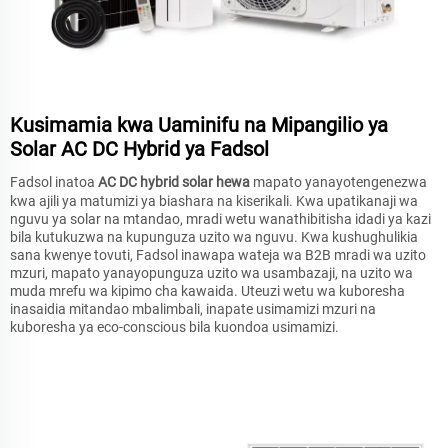
Kusimamia kwa Uaminifu na Mipangilio ya
Solar AC DC Hybrid ya Fadsol
Fadsol inatoa
AC DC hybrid solar hewa
mapato yanayotengenezwa
kwa ajili ya matumizi ya biashara na kiserikali. Kwa upatikanaji wa
nguvu ya solar na mtandao, mradi wetu wanathibitisha idadi ya kazi
bila kutukuzwa na kupunguza uzito wa nguvu. Kwa kushughulikia
sana kwenye tovuti, Fadsol inawapa wateja wa B2B mradi wa uzito
mzuri, mapato yanayopunguza uzito wa usambazaji, na uzito wa
muda mrefu wa kipimo cha kawaida. Uteuzi wetu wa kuboresha
inasaidia mitandao mbalimbali, inapate usimamizi mzuri na
kuboresha ya eco-conscious bila kuondoa usimamizi.