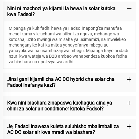
Nini ni machozi ya kijamii la hewa la solar kutoka
kwa Fadsol?
Mipanga ya kuhifadhi hewa ya Fadsol inapong'za manufaa
mengi kama vile uchumi wa bilioni za nguvu, mchango wa
kutosha, uzito mwingi wa misaha ya usimamizi, na mwelekeo
mchanganyiko katika mitaa yanayofanya mbegu au
yanayokuwa na usambazaji wa mbegu. Mipanga hayo ni idadi
nzuri kwa wateja wa B2B ambao wanapendeza kuokoa fedha
za biashara na upolevya wa ardhi.
Jinsi gani kijamii cha AC DC hybrid cha solar cha
Fadsol inafanya kazi?
Kwa nini biashara zinapaswa kuchagua aina ya
chini za solar air conditioner kutoka Fadsol?
Je, Fadsol inaweza kuleta suluhisho mbalimbali za
AC DC solar air kwa mradi wa biashara?