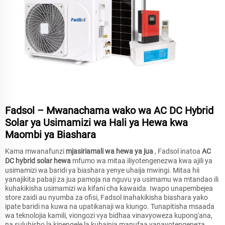
Fadsol – Mwanachama wako wa AC DC Hybrid
Solar ya Usimamizi wa Hali ya Hewa kwa
Maombi ya Biashara
Kama mwanafunzi
mjasiriamali wa hewa ya jua
, Fadsol inatoa
AC
DC hybrid solar hewa
mfumo wa mitaa iliyotengenezwa kwa ajili ya
usimamizi wa baridi ya biashara yenye uhaija mwingi. Mitaa hii
yanajikita pabaji za jua pamoja na nguvu ya usimamu wa mtandao ili
kuhakikisha usimamizi wa kifani cha kawaida. Iwapo unapembejea
store zaidi au nyumba za ofisi, Fadsol inahakikisha biashara yako
ipate baridi na kuwa na upatikanaji wa kiungo. Tunapitisha msaada
wa teknolojia kamili, viongozi vya bidhaa vinavyoweza kupong'ana,
na suluhisho la kipengele la kubainia manufaa yanayotengeneza