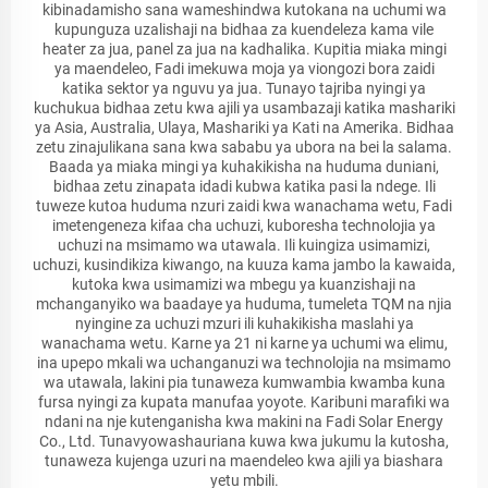
kibinadamisho sana wameshindwa kutokana na uchumi wa
kupunguza uzalishaji na bidhaa za kuendeleza kama vile
heater za jua, panel za jua na kadhalika. Kupitia miaka mingi
ya maendeleo, Fadi imekuwa moja ya viongozi bora zaidi
katika sektor ya nguvu ya jua. Tunayo tajriba nyingi ya
kuchukua bidhaa zetu kwa ajili ya usambazaji katika mashariki
ya Asia, Australia, Ulaya, Mashariki ya Kati na Amerika. Bidhaa
zetu zinajulikana sana kwa sababu ya ubora na bei la salama.
Baada ya miaka mingi ya kuhakikisha na huduma duniani,
bidhaa zetu zinapata idadi kubwa katika pasi la ndege. Ili
tuweze kutoa huduma nzuri zaidi kwa wanachama wetu, Fadi
imetengeneza kifaa cha uchuzi, kuboresha technolojia ya
uchuzi na msimamo wa utawala. Ili kuingiza usimamizi,
uchuzi, kusindikiza kiwango, na kuuza kama jambo la kawaida,
kutoka kwa usimamizi wa mbegu ya kuanzishaji na
mchanganyiko wa baadaye ya huduma, tumeleta TQM na njia
nyingine za uchuzi mzuri ili kuhakikisha maslahi ya
wanachama wetu. Karne ya 21 ni karne ya uchumi wa elimu,
ina upepo mkali wa uchanganuzi wa technolojia na msimamo
wa utawala, lakini pia tunaweza kumwambia kwamba kuna
fursa nyingi za kupata manufaa yoyote. Karibuni marafiki wa
ndani na nje kutenganisha kwa makini na Fadi Solar Energy
Co., Ltd. Tunavyowashauriana kuwa kwa jukumu la kutosha,
tunaweza kujenga uzuri na maendeleo kwa ajili ya biashara
yetu mbili.