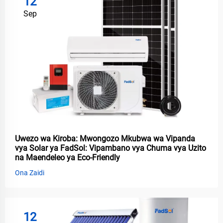
12
Sep
Uwezo wa Kiroba: Mwongozo Mkubwa wa Vipanda
vya Solar ya FadSol: Vipambano vya Chuma vya Uzito
na Maendeleo ya Eco-Friendly
Ona Zaidi
12