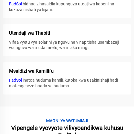
FadSol
bidhaa zinasaidia kupunguza utoaji wa kaboni na
kukuza nishati ya kijani.
Utendaji wa Thabiti
Vifaa vyetu vya solar ni ya nguvu na vinapitisha usambazaji
wa nguvu wa muda mrefu, wa miaka mingi.
Msaidizi wa Kamilifu
FadSol
inatoa huduma kamili, kutoka kwa usakinishaji hadi
matengenezo baada ya huduma.
MAONI YA WATUMIAJI
Vipengele vyovyote vilivyoandikwa kuhusu