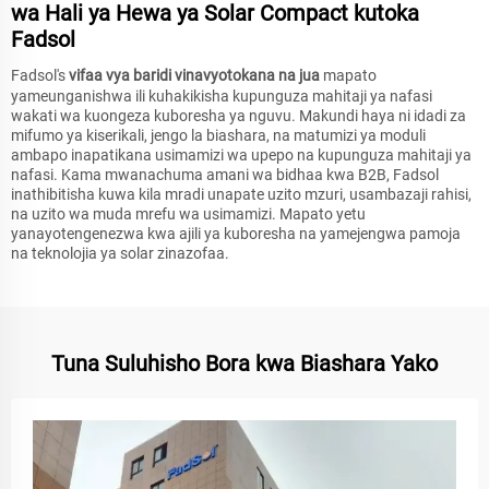
wa Hali ya Hewa ya Solar Compact kutoka
Fadsol
Fadsol's
vifaa vya baridi vinavyotokana na jua
mapato
yameunganishwa ili kuhakikisha kupunguza mahitaji ya nafasi
wakati wa kuongeza kuboresha ya nguvu. Makundi haya ni idadi za
mifumo ya kiserikali, jengo la biashara, na matumizi ya moduli
ambapo inapatikana usimamizi wa upepo na kupunguza mahitaji ya
nafasi. Kama mwanachuma amani wa bidhaa kwa B2B, Fadsol
inathibitisha kuwa kila mradi unapate uzito mzuri, usambazaji rahisi,
na uzito wa muda mrefu wa usimamizi. Mapato yetu
yanayotengenezwa kwa ajili ya kuboresha na yamejengwa pamoja
na teknolojia ya solar zinazofaa.
Tuna Suluhisho Bora kwa Biashara Yako