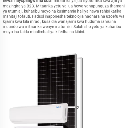
hewa inayopangwa na solar
mitaarika ya jua iliyotumika kwa ajili ya
mazingira ya B2B. Mitaarika yetu ya jua hewa yanapunguza thamani
ya utumiaji, kuharibu moyo na kusimamia hali ya hewa rahisi katika
mahitaji tofauti. Fadsol inaponesha teknolojia hadhara na uzoefu wa
kijamii kwa kila mradi, kusaidia wanajamii kwa huduma rahisi na
muundo wa mitaarika wenye matumizi. Suluhisho yetu ya kuharibu
moyo ina faida mbalimbali ya kifedha na kibini.