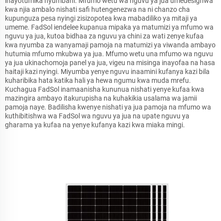
inayotumika nyumbani. Mfumo wetu wa nguvu ya jua umedesignwa
kwa njia ambalo nishati safi hutengenezwa na ni chanzo cha
kupunguza pesa nyingi zisizopotea kwa mabadiliko ya mitaji ya
umeme. FadSol iendelee kupanua mipaka ya matumizi ya mfumo wa
nguvu ya jua, kutoa bidhaa za nguvu ya chini za wati zenye kufaa
kwa nyumba za wanyamaji pamoja na matumizi ya viwanda ambayo
hutumia mfumo mkubwa ya jua. Mfumo wetu una mfumo wa nguvu
ya jua ukinachomoja panel ya jua, vigeu na misinga inayofaa na hasa
haitaji kazi nyingi. Miyumba yenye nguvu inaamini kufanya kazi bila
kuharibika hata katika hali ya hewa ngumu kwa muda mrefu.
Kuchagua FadSol inamaanisha kununua nishati yenye kufaa kwa
mazingira ambayo itakurupisha na kuhakikia usalama wa jamii
pamoja naye. Badilisha kwenye nishati ya jua pamoja na mfumo wa
kuthibitishwa wa FadSol wa nguvu ya jua na upate nguvu ya
gharama ya kufaa na yenye kufanya kazi kwa miaka mingi.