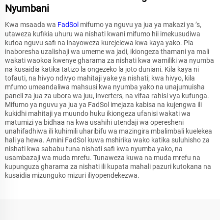
Nyumbani
Kwa msaada wa
FadSol
mifumo ya nguvu ya jua ya makazi ya ’s,
utaweza kufikia uhuru wa nishati kwani mifumo hii imekusudiwa
kutoa nguvu safi na inayoweza kurejelewa kwa kaya yako. Pia
inaboresha uzalishaji wa umeme wa jadi, ikiongeza thamani ya mali
wakati waokoa kwenye gharama za nishati kwa wamiliki wa nyumba
na kusaidia katika tatizo la ongezeko la joto duniani. Kila kaya ni
tofauti, na hivyo ndivyo mahitaji yake ya nishati; kwa hivyo, kila
mfumo umeandaliwa mahsusi kwa nyumba yako na unajumuisha
paneli za jua za ubora wa juu, inverters, na vifaa rahisi vya kufunga.
Mifumo ya nguvu ya jua ya FadSol imejaza kabisa na kujengwa ili
kukidhi mahitaji ya muundo huku ikiongeza ufanisi wakati wa
matumizi ya bidhaa na kwa usahihi utendaji wa operesheni
unahifadhiwa ili kuhimili uharibifu wa mazingira mbalimbali kuelekea
hali ya hewa. Amini FadSol kuwa mshirika wako katika suluhisho za
nishati kwa sababu tuna nishati safi kwa nyumba yako, na
usambazaji wa muda mrefu. Tunaweza kuwa na muda mrefu na
kupunguza gharama za nishati ili kupata mahali pazuri kutokana na
kusaidia mizunguko mizuri iliyopendekezwa.