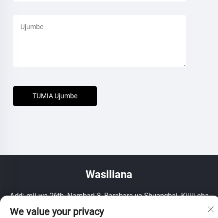
TUMIA Ujumbe
Wasiliana
Add: mji wa 26th, Nambari 8, Barabara ya Shuangbai, Kijiji cha
Yuanhua, Haining, Zhejiang, PR China
We value your privacy