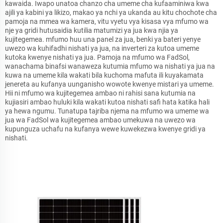
kawaida. Iwapo unatoa chanzo cha umeme cha kufaaminiwa kwa
ajili ya kabini ya likizo, makao ya nchi ya ukanda au kitu chochote cha
pamoja na mmea wa kamera, vitu vyetu vya kisasa vya mfumo wa
nje ya gridi hutusaidia kutilia matumizi ya jua kwa njia ya
kujitegemea. mfumo huu una panel za jua, benki ya bateri yenye
uwezo wa kuhifadhi nishati ya jua, na inverteri za kutoa umeme
kutoka kwenye nishati ya jua. Pamoja na mfumo wa FadSol,
wanachama binafsi wanaweza kutumia mfumo wa nishati ya jua na
kuwa na umeme kila wakati bila kuchoma mafuta ili kuyakamata
jenereta au kufanya uunganisho wowote kwenye mistari ya umeme.
Hii ni mfumo wa kujitegemea ambao ni rahisi sana kutumia na
kujiasiri ambao huluki kila wakati kutoa nishati safi hata katika hali
ya hewa ngumu. Tunatupa tajriba njema na mfumo wa umeme wa
jua wa FadSol wa kujitegemea ambao umekuwa na uwezo wa
kupunguza uchafu na kufanya wewe kuwekezwa kwenye gridi ya
nishati.