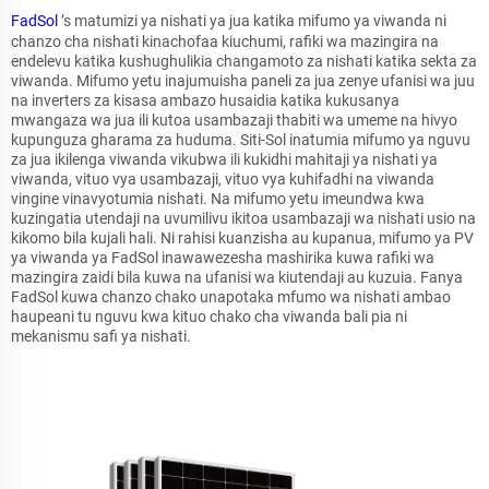
FadSol
’s matumizi ya nishati ya jua katika mifumo ya viwanda ni
chanzo cha nishati kinachofaa kiuchumi, rafiki wa mazingira na
endelevu katika kushughulikia changamoto za nishati katika sekta za
viwanda. Mifumo yetu inajumuisha paneli za jua zenye ufanisi wa juu
na inverters za kisasa ambazo husaidia katika kukusanya
mwangaza wa jua ili kutoa usambazaji thabiti wa umeme na hivyo
kupunguza gharama za huduma. Siti-Sol inatumia mifumo ya nguvu
za jua ikilenga viwanda vikubwa ili kukidhi mahitaji ya nishati ya
viwanda, vituo vya usambazaji, vituo vya kuhifadhi na viwanda
vingine vinavyotumia nishati. Na mifumo yetu imeundwa kwa
kuzingatia utendaji na uvumilivu ikitoa usambazaji wa nishati usio na
kikomo bila kujali hali. Ni rahisi kuanzisha au kupanua, mifumo ya PV
ya viwanda ya FadSol inawawezesha mashirika kuwa rafiki wa
mazingira zaidi bila kuwa na ufanisi wa kiutendaji au kuzuia. Fanya
FadSol kuwa chanzo chako unapotaka mfumo wa nishati ambao
haupeani tu nguvu kwa kituo chako cha viwanda bali pia ni
mekanismu safi ya nishati.