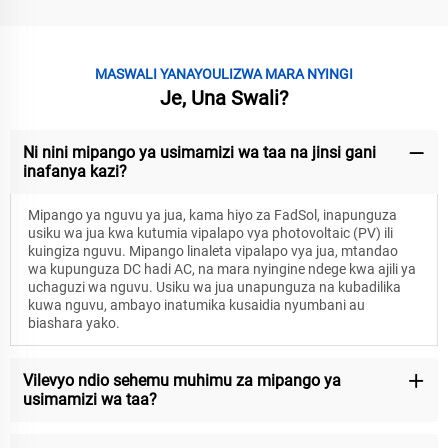
MASWALI YANAYOULIZWA MARA NYINGI
Je, Una Swali?
Ni nini mipango ya usimamizi wa taa na jinsi gani
inafanya kazi?
Mipango ya nguvu ya jua, kama hiyo za FadSol, inapunguza
usiku wa jua kwa kutumia vipalapo vya photovoltaic (PV) ili
kuingiza nguvu. Mipango linaleta vipalapo vya jua, mtandao
wa kupunguza DC hadi AC, na mara nyingine ndege kwa ajili ya
uchaguzi wa nguvu. Usiku wa jua unapunguza na kubadilika
kuwa nguvu, ambayo inatumika kusaidia nyumbani au
biashara yako.
Vilevyo ndio sehemu muhimu za mipango ya
usimamizi wa taa?