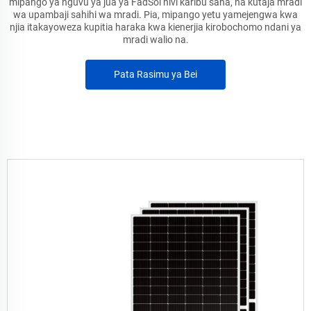
mipango ya nguvu ya jua ya FadSol hivi karibu sana, na kutaja mradi
wa upambaji sahihi wa mradi. Pia, mipango yetu yamejengwa kwa
njia itakayoweza kupitia haraka kwa kienerjia kirobochomo ndani ya
mradi walio na.
Pata Rasimu ya Bei