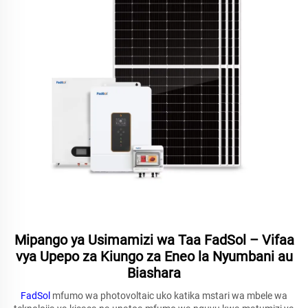
Mipango ya Usimamizi wa Taa FadSol – Vifaa
vya Upepo za Kiungo za Eneo la Nyumbani au
Biashara
FadSol
mfumo wa photovoltaic uko katika mstari wa mbele wa