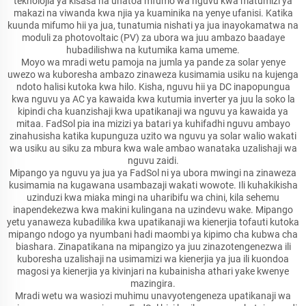
teknolojia ya kisasa na unatoa mfumo wa nguvu kwa matumizi ya
makazi na viwanda kwa njia ya kuaminika na yenye ufanisi. Katika
kuunda mifumo hii ya jua, tunatumia nishati ya jua inayokamatwa na
moduli za photovoltaic (PV) za ubora wa juu ambazo baadaye
hubadilishwa na kutumika kama umeme.
Moyo wa mradi wetu pamoja na jumla ya pande za solar yenye
uwezo wa kuboresha ambazo zinaweza kusimamia usiku na kujenga
ndoto halisi kutoka kwa hilo. Kisha, nguvu hii ya DC inapopungua
kwa nguvu ya AC ya kawaida kwa kutumia inverter ya juu la soko la
kipindi cha kuanzishaji kwa upatikanaji wa nguvu ya kawaida ya
mitaa. FadSol pia ina mizizi ya batari ya kuhifadhi nguvu ambayo
zinahusisha katika kupunguza uzito wa nguvu ya solar walio wakati
wa usiku au siku za mbura kwa wale ambao wanataka uzalishaji wa
nguvu zaidi.
Mipango ya nguvu ya jua ya FadSol ni ya ubora mwingi na zinaweza
kusimamia na kugawana usambazaji wakati wowote. Ili kuhakikisha
uzinduzi kwa miaka mingi na uharibifu wa chini, kila sehemu
inapendekezwa kwa makini kulingana na uzindevu wake. Mipango
yetu yanaweza kubadilika kwa upatikanaji wa kienerjia tofauti kutoka
mipango ndogo ya nyumbani hadi maombi ya kipimo cha kubwa cha
biashara. Zinapatikana na mipangizo ya juu zinazotengenezwa ili
kuboresha uzalishaji na usimamizi wa kienerjia ya jua ili kuondoa
magosi ya kienerjia ya kivinjari na kubainisha athari yake kwenye
mazingira.
Mradi wetu wa wasiozi muhimu unavyotengeneza upatikanaji wa