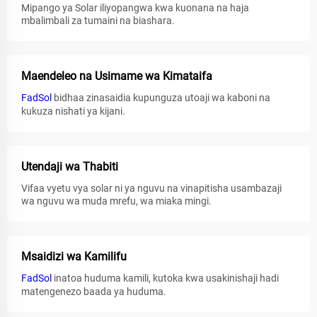
Mipango ya Solar iliyopangwa kwa kuonana na haja
mbalimbali za tumaini na biashara.
Maendeleo na Usimame wa Kimataifa
FadSol
bidhaa zinasaidia kupunguza utoaji wa kaboni na
kukuza nishati ya kijani.
Utendaji wa Thabiti
Vifaa vyetu vya solar ni ya nguvu na vinapitisha usambazaji
wa nguvu wa muda mrefu, wa miaka mingi.
Msaidizi wa Kamilifu
FadSol
inatoa huduma kamili, kutoka kwa usakinishaji hadi
matengenezo baada ya huduma.