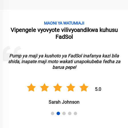
MAONI YA WATUMIAJI
Vipengele vyovyote vilivyoandikwa kuhusu
FadSol
Pump ya maji ya kushoto ya FadSol inafanya kazi bila
shida, inapate maji moto wakati unapokubeba fedha za
barua pepe!
5.0
Sarah Johnson