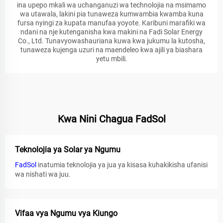
ina upepo mkali wa uchanganuzi wa technolojia na msimamo
wa utawala, lakini pia tunaweza kumwambia kwamba kuna
fursa nyingi za kupata manufaa yoyote. Karibuni marafiki wa
ndani na nje kutenganisha kwa makini na Fadi Solar Energy
Co., Ltd. Tunavyowashauriana kuwa kwa jukumu la kutosha,
tunaweza kujenga uzuri na maendeleo kwa ajili ya biashara
yetu mbili.
Kwa Nini Chagua FadSol
Teknolojia ya Solar ya Ngumu
FadSol
inatumia teknolojia ya jua ya kisasa kuhakikisha ufanisi
wa nishati wa juu.
Vifaa vya Ngumu vya Kiungo