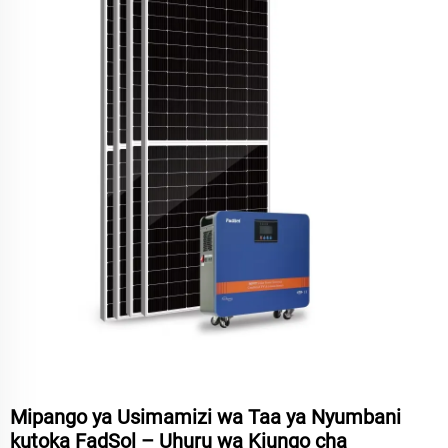
Mipango ya Usimamizi wa Taa ya Nyumbani
kutoka FadSol – Uhuru wa Kiungo cha