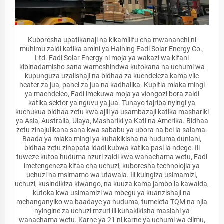
Kuboresha upatikanaji na kikamilifu cha mwananchi ni
muhimu zaidi katika amini ya Haining Fadi Solar Energy Co.,
Ltd. Fadi Solar Energy ni moja ya wakazi wa kifani
kibinadamisho sana wameshindwa kutokana na uchumi wa
kupunguza uzalishaji na bidhaa za kuendeleza kama vile
heater za jua, panel za jua na kadhalika. Kupitia miaka mingi
ya maendeleo, Fadi imekuwa moja ya viongozi bora zaidi
katika sektor ya nguvu ya jua. Tunayo tajriba nyingi ya
kuchukua bidhaa zetu kwa ajili ya usambazaji katika mashariki
ya Asia, Australia, Ulaya, Mashariki ya Kati na Amerika. Bidhaa
zetu zinajulikana sana kwa sababu ya ubora na bei la salama.
Baada ya miaka mingi ya kuhakikisha na huduma duniani,
bidhaa zetu zinapata idadi kubwa katika pasi la ndege. Ili
tuweze kutoa huduma nzuri zaidi kwa wanachama wetu, Fadi
imetengeneza kifaa cha uchuzi, kuboresha technolojia ya
uchuzi na msimamo wa utawala. Ili kuingiza usimamizi,
uchuzi, kusindikiza kiwango, na kuuza kama jambo la kawaida,
kutoka kwa usimamizi wa mbegu ya kuanzishaji na
mchanganyiko wa baadaye ya huduma, tumeleta TQM na njia
nyingine za uchuzi mzuri ili kuhakikisha maslahi ya
wanachama wetu. Karne ya 21 ni karne ya uchumi wa elimu,