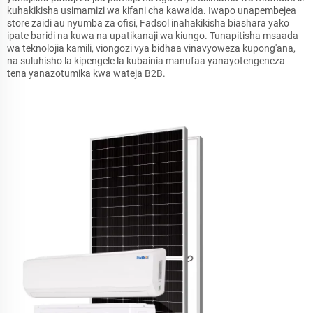
kuhakikisha usimamizi wa kifani cha kawaida. Iwapo unapembejea
store zaidi au nyumba za ofisi, Fadsol inahakikisha biashara yako
ipate baridi na kuwa na upatikanaji wa kiungo. Tunapitisha msaada
wa teknolojia kamili, viongozi vya bidhaa vinavyoweza kupong'ana,
na suluhisho la kipengele la kubainia manufaa yanayotengeneza
tena yanazotumika kwa wateja B2B.