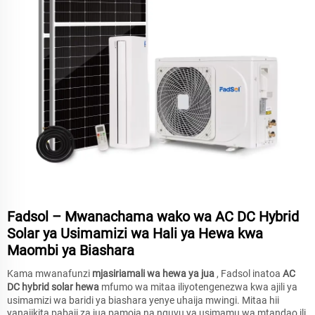
Fadsol – Mwanachama wako wa AC DC Hybrid
Solar ya Usimamizi wa Hali ya Hewa kwa
Maombi ya Biashara
Kama mwanafunzi
mjasiriamali wa hewa ya jua
, Fadsol inatoa
AC
DC hybrid solar hewa
mfumo wa mitaa iliyotengenezwa kwa ajili ya
usimamizi wa baridi ya biashara yenye uhaija mwingi. Mitaa hii
yanajikita pabaji za jua pamoja na nguvu ya usimamu wa mtandao ili