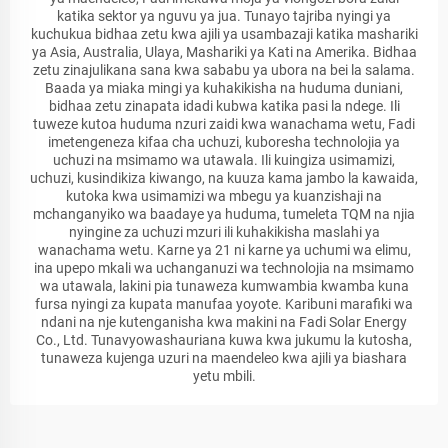
katika sektor ya nguvu ya jua. Tunayo tajriba nyingi ya
kuchukua bidhaa zetu kwa ajili ya usambazaji katika mashariki
ya Asia, Australia, Ulaya, Mashariki ya Kati na Amerika. Bidhaa
zetu zinajulikana sana kwa sababu ya ubora na bei la salama.
Baada ya miaka mingi ya kuhakikisha na huduma duniani,
bidhaa zetu zinapata idadi kubwa katika pasi la ndege. Ili
tuweze kutoa huduma nzuri zaidi kwa wanachama wetu, Fadi
imetengeneza kifaa cha uchuzi, kuboresha technolojia ya
uchuzi na msimamo wa utawala. Ili kuingiza usimamizi,
uchuzi, kusindikiza kiwango, na kuuza kama jambo la kawaida,
kutoka kwa usimamizi wa mbegu ya kuanzishaji na
mchanganyiko wa baadaye ya huduma, tumeleta TQM na njia
nyingine za uchuzi mzuri ili kuhakikisha maslahi ya
wanachama wetu. Karne ya 21 ni karne ya uchumi wa elimu,
ina upepo mkali wa uchanganuzi wa technolojia na msimamo
wa utawala, lakini pia tunaweza kumwambia kwamba kuna
fursa nyingi za kupata manufaa yoyote. Karibuni marafiki wa
ndani na nje kutenganisha kwa makini na Fadi Solar Energy
Co., Ltd. Tunavyowashauriana kuwa kwa jukumu la kutosha,
tunaweza kujenga uzuri na maendeleo kwa ajili ya biashara
yetu mbili.