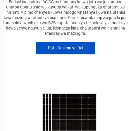
Fadsol inaendelea AC DC mchanganyiko wa joto wa jua ambao
unatoa upanu usio wa kuvutia wakati wa kupunguza gharama za
nishati. Vipimo chenye ukubwa mdogo vinafanya kuwa na ufanisi
kwa mazingira tofauti ya biashara. Kama msambazaji wa joto la jua,
tunasaidia washirika wa B2B kupata faida ya teknolojia ya kondisi ya
hewa yenye nguvu ya jua, ikiongeza kiasi cha ufanisi wa nishati na
utendaji wa mazingira.
Pata Rasimu ya Bei