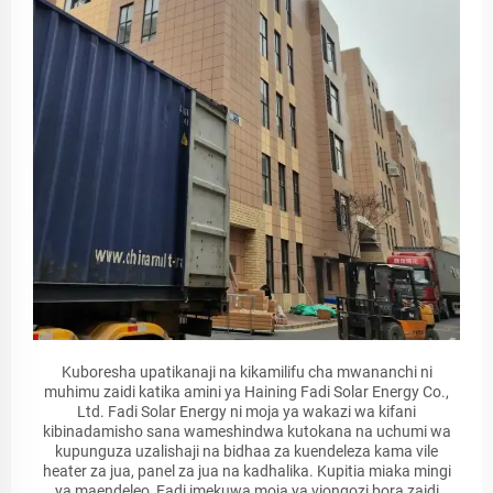
Kuboresha upatikanaji na kikamilifu cha mwananchi ni
muhimu zaidi katika amini ya Haining Fadi Solar Energy Co.,
Ltd. Fadi Solar Energy ni moja ya wakazi wa kifani
kibinadamisho sana wameshindwa kutokana na uchumi wa
kupunguza uzalishaji na bidhaa za kuendeleza kama vile
heater za jua, panel za jua na kadhalika. Kupitia miaka mingi
ya maendeleo, Fadi imekuwa moja ya viongozi bora zaidi