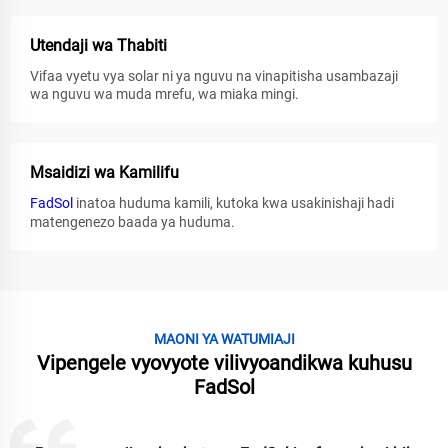
Utendaji wa Thabiti
Vifaa vyetu vya solar ni ya nguvu na vinapitisha usambazaji
wa nguvu wa muda mrefu, wa miaka mingi.
Msaidizi wa Kamilifu
FadSol
inatoa huduma kamili, kutoka kwa usakinishaji hadi
matengenezo baada ya huduma.
MAONI YA WATUMIAJI
Vipengele vyovyote vilivyoandikwa kuhusu
FadSol