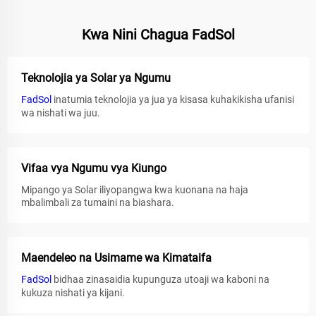
Kwa Nini Chagua FadSol
Teknolojia ya Solar ya Ngumu
FadSol
inatumia teknolojia ya jua ya kisasa kuhakikisha ufanisi
wa nishati wa juu.
Vifaa vya Ngumu vya Kiungo
Mipango ya Solar iliyopangwa kwa kuonana na haja
mbalimbali za tumaini na biashara.
Maendeleo na Usimame wa Kimataifa
FadSol
bidhaa zinasaidia kupunguza utoaji wa kaboni na
kukuza nishati ya kijani.