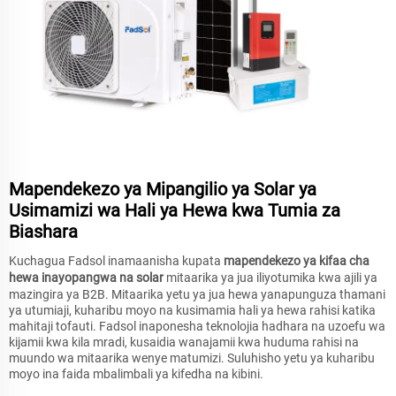
Mapendekezo ya Mipangilio ya Solar ya
Usimamizi wa Hali ya Hewa kwa Tumia za
Biashara
Kuchagua Fadsol inamaanisha kupata
mapendekezo ya kifaa cha
hewa inayopangwa na solar
mitaarika ya jua iliyotumika kwa ajili ya
mazingira ya B2B. Mitaarika yetu ya jua hewa yanapunguza thamani
ya utumiaji, kuharibu moyo na kusimamia hali ya hewa rahisi katika
mahitaji tofauti. Fadsol inaponesha teknolojia hadhara na uzoefu wa
kijamii kwa kila mradi, kusaidia wanajamii kwa huduma rahisi na
muundo wa mitaarika wenye matumizi. Suluhisho yetu ya kuharibu
moyo ina faida mbalimbali ya kifedha na kibini.