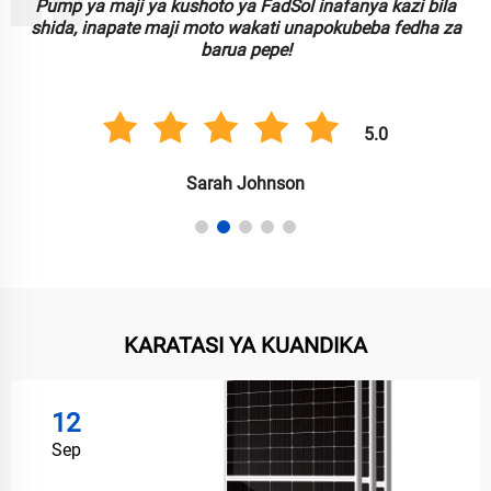
Pump ya maji ya kushoto ya FadSol inafanya kazi bila
shida, inapate maji moto wakati unapokubeba fedha za
barua pepe!
5.0
Sarah Johnson
KARATASI YA KUANDIKA
12
Sep