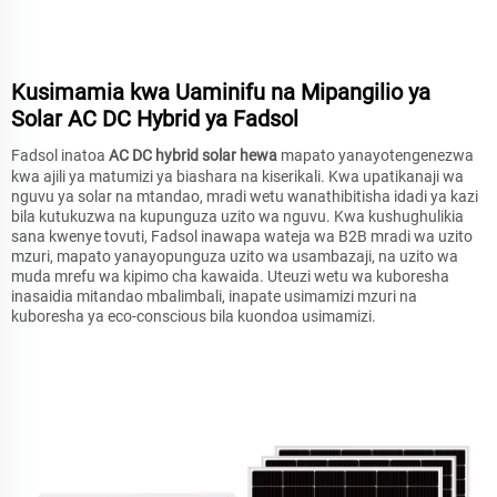
Kusimamia kwa Uaminifu na Mipangilio ya
Solar AC DC Hybrid ya Fadsol
Fadsol inatoa
AC DC hybrid solar hewa
mapato yanayotengenezwa
kwa ajili ya matumizi ya biashara na kiserikali. Kwa upatikanaji wa
nguvu ya solar na mtandao, mradi wetu wanathibitisha idadi ya kazi
bila kutukuzwa na kupunguza uzito wa nguvu. Kwa kushughulikia
sana kwenye tovuti, Fadsol inawapa wateja wa B2B mradi wa uzito
mzuri, mapato yanayopunguza uzito wa usambazaji, na uzito wa
muda mrefu wa kipimo cha kawaida. Uteuzi wetu wa kuboresha
inasaidia mitandao mbalimbali, inapate usimamizi mzuri na
kuboresha ya eco-conscious bila kuondoa usimamizi.