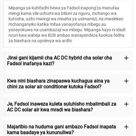
Mipanga ya kuhifadhi hewa ya Fadsol inapong'za manufaa
mengi kama vile uchumi wa bilioni za nguvu, mchango wa
kutosha, uzito mwingi wa misaha ya usimamizi, na mwelekeo
mchanganyiko katika mitaa yanayofanya mbegu au
yanayokuwa na usambazaji wa mbegu. Mipanga hayo ni idadi
nzuri kwa wateja wa B2B ambao wanapendeza kuokoa fedha
za biashara na upolevya wa ardhi.
Jinsi gani kijamii cha AC DC hybrid cha solar cha
Fadsol inafanya kazi?
Kwa nini biashara zinapaswa kuchagua aina ya
chini za solar air conditioner kutoka Fadsol?
Je, Fadsol inaweza kuleta suluhisho mbalimbali za
AC DC solar air kwa mradi wa biashara?
Majaribio na huduma gani ambazo Fadsol inapata
kama baadaye ya kununuliwa?