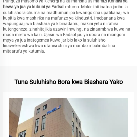
Punguza masomo ya kienergi na kuimarisha usimamizi
Kondisi ya
hewa ya jua ya kubuni ya Fadsol
mfumo. Makini hii inatoa jaribu la
suluhisho la chuma na madhumuni pa kiwango cha upatikanaji wa
kupitia kwa mashirika na mafunzo ya kiindustri. Imebanana kwa
wapunguaji wa biashara ya kibinadamu, makini yetu ni rahisi
kutengeneza, zinahitajikia uzawini mwingi, na zinaambiwa kuwa na
muda mrefu wa kazi. Ujasiri wa Fadsol juu ya ubora na miongoni
mpya ya jua inategemea kuwa jaribio lako la suluhisho
linawekezeshwa kwa ufanisi chini ya mambo mbalimbali na
mitaarufu ya kutumia.
Tuna Suluhisho Bora kwa Biashara Yako