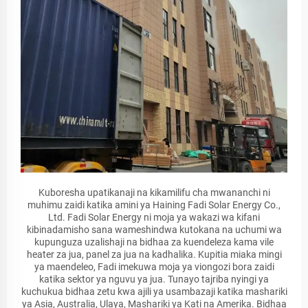
Kuboresha upatikanaji na kikamilifu cha mwananchi ni
muhimu zaidi katika amini ya Haining Fadi Solar Energy Co.,
Ltd. Fadi Solar Energy ni moja ya wakazi wa kifani
kibinadamisho sana wameshindwa kutokana na uchumi wa
kupunguza uzalishaji na bidhaa za kuendeleza kama vile
heater za jua, panel za jua na kadhalika. Kupitia miaka mingi
ya maendeleo, Fadi imekuwa moja ya viongozi bora zaidi
katika sektor ya nguvu ya jua. Tunayo tajriba nyingi ya
kuchukua bidhaa zetu kwa ajili ya usambazaji katika mashariki
ya Asia, Australia, Ulaya, Mashariki ya Kati na Amerika. Bidhaa