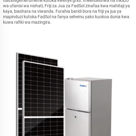
haitategemei umeme kutoka kwenye gridi. Imeendeshwa na mkazo
wa ufanisi wa nishati, Friji za Jua za FadSol zinafaa kwa mahitaji ya
kaya, biashara na viwanda. Furahia baridi bora na friji ya jua ya
mapinduzi kutoka FadSol na fanya sehemu yako kuokoa dunia kwa
kuwa rafiki wa mazingira.