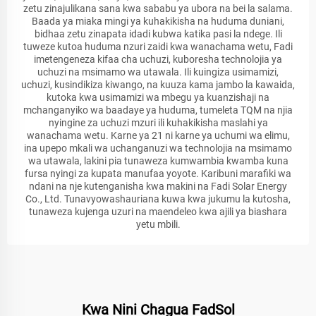
zetu zinajulikana sana kwa sababu ya ubora na bei la salama.
Baada ya miaka mingi ya kuhakikisha na huduma duniani,
bidhaa zetu zinapata idadi kubwa katika pasi la ndege. Ili
tuweze kutoa huduma nzuri zaidi kwa wanachama wetu, Fadi
imetengeneza kifaa cha uchuzi, kuboresha technolojia ya
uchuzi na msimamo wa utawala. Ili kuingiza usimamizi,
uchuzi, kusindikiza kiwango, na kuuza kama jambo la kawaida,
kutoka kwa usimamizi wa mbegu ya kuanzishaji na
mchanganyiko wa baadaye ya huduma, tumeleta TQM na njia
nyingine za uchuzi mzuri ili kuhakikisha maslahi ya
wanachama wetu. Karne ya 21 ni karne ya uchumi wa elimu,
ina upepo mkali wa uchanganuzi wa technolojia na msimamo
wa utawala, lakini pia tunaweza kumwambia kwamba kuna
fursa nyingi za kupata manufaa yoyote. Karibuni marafiki wa
ndani na nje kutenganisha kwa makini na Fadi Solar Energy
Co., Ltd. Tunavyowashauriana kuwa kwa jukumu la kutosha,
tunaweza kujenga uzuri na maendeleo kwa ajili ya biashara
yetu mbili.
Kwa Nini Chagua FadSol