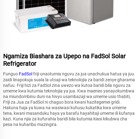
Ngamiza Biashara za Upepo na FadSol Solar
Refrigerator
Funguo
FadSol
friji unaotumia nguvu za jua unachukua hatua ya juu
zaidi linapokuja suala la utoaji wa teknolojia za baridi zenye gharama
nafuu. Friji hizi za FadSol zina uwezo wa kutoa baridi bila nguvu za
umeme kwa kutumia teknolojia ya jua. Kwa maeneo yanayokumbwa
na miundombinu duni na hivyo usambazaji wa umeme usio thabiti,
Friji za Jua za FadSol ni chaguo bora kwani hazitegemei gridi.
Hakuna haja ya kuwa na wasiwasi kuhusu kukatika kwa umeme
tena, kwani masanduku haya ya barafu hayahitaji umeme ili kufanya
kazi. Kuna njia za kufurahia baridi bila kutumia kiasi kikubwa cha
pesa na kuharibu mazingira.