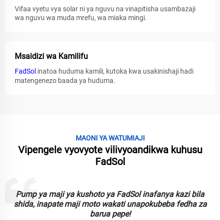
Vifaa vyetu vya solar ni ya nguvu na vinapitisha usambazaji
wa nguvu wa muda mrefu, wa miaka mingi.
Msaidizi wa Kamilifu
FadSol
inatoa huduma kamili, kutoka kwa usakinishaji hadi
matengenezo baada ya huduma.
MAONI YA WATUMIAJI
Vipengele vyovyote vilivyoandikwa kuhusu
FadSol
Taa za kushoto za FadSol ni nzuri, mbadala na inaweza
kufidi. Zinazofaa kwa kupanga uzuri wa bustani wangu kwa
usimbaji!