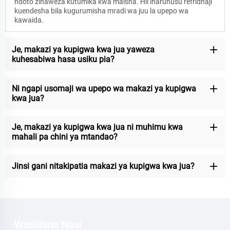
ndoto zinaweza kutumika kwa maisha. Hii inaruhusu refridhaji
kuendesha bila kugurumisha mradi wa juu la upepo wa
kawaida.
Je, makazi ya kupigwa kwa jua yaweza
kuhesabiwa hasa usiku pia?
Ni ngapi usomaji wa upepo wa makazi ya kupigwa
kwa jua?
Je, makazi ya kupigwa kwa jua ni muhimu kwa
mahali pa chini ya mtandao?
Jinsi gani nitakipatia makazi ya kupigwa kwa jua?
Wasiliana Nasi