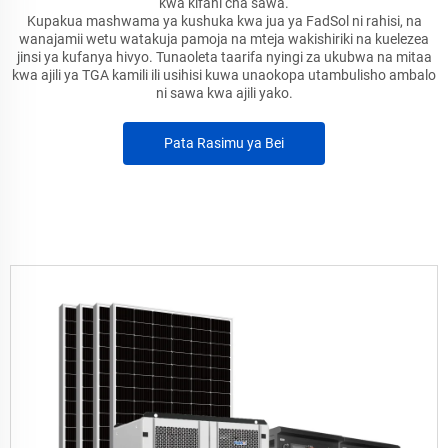
kwa kifani cha sawa.
Kupakua mashwama ya kushuka kwa jua ya FadSol ni rahisi, na
wanajamii wetu watakuja pamoja na mteja wakishiriki na kuelezea
jinsi ya kufanya hivyo. Tunaoleta taarifa nyingi za ukubwa na mitaa
kwa ajili ya TGA kamili ili usihisi kuwa unaokopa utambulisho ambalo
ni sawa kwa ajili yako.
Pata Rasimu ya Bei