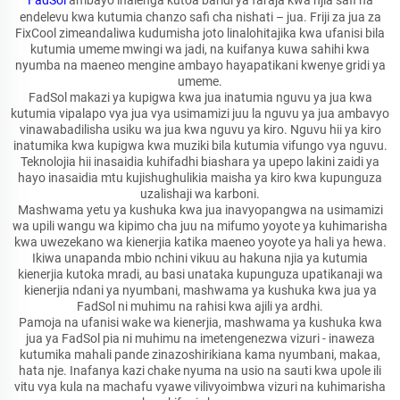
FadSol
ambayo inalenga kutoa baridi ya faraja kwa njia safi na
endelevu kwa kutumia chanzo safi cha nishati – jua. Friji za jua za
FixCool zimeandaliwa kudumisha joto linalohitajika kwa ufanisi bila
kutumia umeme mwingi wa jadi, na kuifanya kuwa sahihi kwa
nyumba na maeneo mengine ambayo hayapatikani kwenye gridi ya
umeme.
FadSol makazi ya kupigwa kwa jua inatumia nguvu ya jua kwa
kutumia vipalapo vya jua vya usimamizi juu la nguvu ya jua ambavyo
vinawabadilisha usiku wa jua kwa nguvu ya kiro. Nguvu hii ya kiro
inatumika kwa kupigwa kwa muziki bila kutumia vifungo vya nguvu.
Teknolojia hii inasaidia kuhifadhi biashara ya upepo lakini zaidi ya
hayo inasaidia mtu kujishughulikia maisha ya kiro kwa kupunguza
uzalishaji wa karboni.
Mashwama yetu ya kushuka kwa jua inavyopangwa na usimamizi
wa upili wangu wa kipimo cha juu na mifumo yoyote ya kuhimarisha
kwa uwezekano wa kienerjia katika maeneo yoyote ya hali ya hewa.
Ikiwa unapanda mbio nchini vikuu au hakuna njia ya kutumia
kienerjia kutoka mradi, au basi unataka kupunguza upatikanaji wa
kienerjia ndani ya nyumbani, mashwama ya kushuka kwa jua ya
FadSol ni muhimu na rahisi kwa ajili ya ardhi.
Pamoja na ufanisi wake wa kienerjia, mashwama ya kushuka kwa
jua ya FadSol pia ni muhimu na imetengenezwa vizuri - inaweza
kutumika mahali pande zinazoshirikiana kama nyumbani, makaa,
hata nje. Inafanya kazi chake nyuma na usio na sauti kwa upole ili
vitu vya kula na machafu vyawe vilivyoimbwa vizuri na kuhimarisha