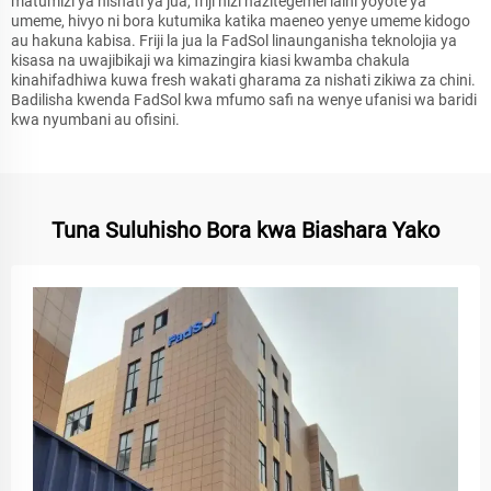
matumizi ya nishati ya jua, friji hizi hazitegemei laini yoyote ya
umeme, hivyo ni bora kutumika katika maeneo yenye umeme kidogo
au hakuna kabisa. Friji la jua la FadSol linaunganisha teknolojia ya
kisasa na uwajibikaji wa kimazingira kiasi kwamba chakula
kinahifadhiwa kuwa fresh wakati gharama za nishati zikiwa za chini.
Badilisha kwenda FadSol kwa mfumo safi na wenye ufanisi wa baridi
kwa nyumbani au ofisini.
Tuna Suluhisho Bora kwa Biashara Yako