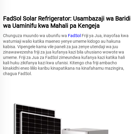
FadSol Solar Refrigerator: Usambazaji wa Baridi
wa Uaminifu kwa Mahali pa Kengeja
Chunguza muundo wa ubunifu wa
FadSol
Friji ya Jua, inayofaa kwa
watumiaji walio katika maeneo yenye umeme kidogo au hakuna
kabisa. Vipengele kama vile paneli za jua zenye utendaji wa juu
zinawawezesha friji za jua kufanya kazi bila uhusiano wowote wa
umeme. Friji za Jua za FadSol zimeundwa kufanya kazi katika hali
kali huku zikifanya kazi kwa ufanisi. Kitengo cha friji ambacho
kinakidhi eneo lililo karibu kinapatikana na kinafahamu mazingira,
chagua FadSol.