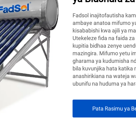
Fadsol inajitofautisha ka
ambaye anatoa mifumo ya k
kisababishi kwa ajili ya ma
Utekeleze fida na faida za
kupitia bidhaa zenye uend
mazingira. Mifumo yetu 
gharama ya kudumisha ndo
bila kuvunjika hata katik
anashirikiana na wateja w
ubunifu na huduma ya har
Pata Rasimu ya B