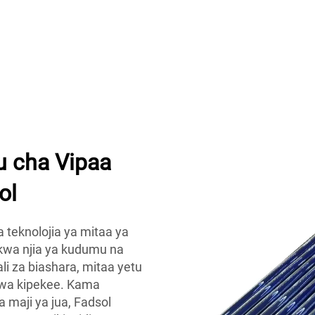
u cha Vipaa
ol
teknolojia ya mitaa ya
o kwa njia ya kudumu na
i za biashara, mitaa yetu
a wa kipekee. Kama
a maji ya jua, Fadsol