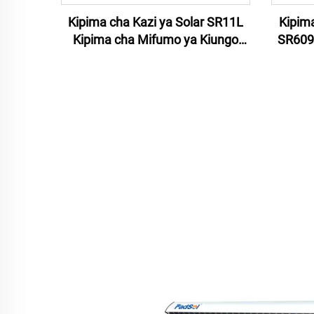
Kipima cha Kazi ya Solar SR11L
Kipim
Kipima cha Mifumo ya Kiungo
SR609
Smart Controller Mipango ya Maji
Solar
ya Solar
Kipim