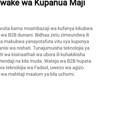
ake wa Kupanua Maji
uvutia kama msambazaji wa kufanya kikubwa
 wa B2B duniani. Bidhaa zetu zimeundwa ili
ika makubwa yanayotafuta vitu vya kuponya
nisi wa nishati. Tunajumuisha teknolojia ya
ti wa kisinaathali wa ubora ili kuhakikisha
tendaji na kila muda. Wateja wa B2B hupata
 wa teknolojia wa Fadsol, uwezo wa agizo
 wa mahitaji maalum ya kila uchumi.