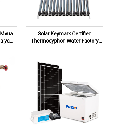
L Mvua
Solar Keymark Certified
a ya
Thermosyphon Water Factory
ark
Heat Pipe 150l Solar Hot Heater
Mvua Mayai Solar ya Usalama
Mvua Mayai Solar