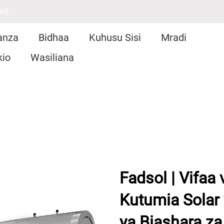
ed]
anza
Bidhaa
Kuhusu Sisi
Mradi
kio
Wasiliana
Fadsol | Vifaa
Kutumia Solar 
ya Biashara za