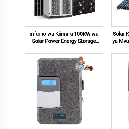
mfumo wa Kiimara 100KW wa
Solar 
Solar Power Energy Storage
ya Mvu
System 100KW Hybrid Solar
150
System kwa Factory Solar Energy
Nyumb
Storage System Kwa Nyumbani