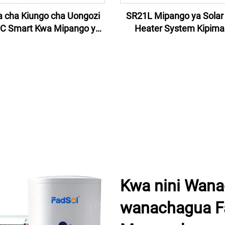
a cha Kiungo cha Uongozi
SR21L Mipango ya Solar
C Smart Kwa Mipango ya
Heater System Kipima
 ya Pumzi Zinazopangwa
Kiungo cha Solar Water 
a cha Maji ya Solar Water
Controller Viongoz
Heater Na Wifi
Kwa nini Wana
wanachagua F