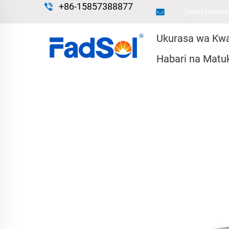
+86-15857388877
[email protect
Ukurasa wa Kw
Habari na Matu