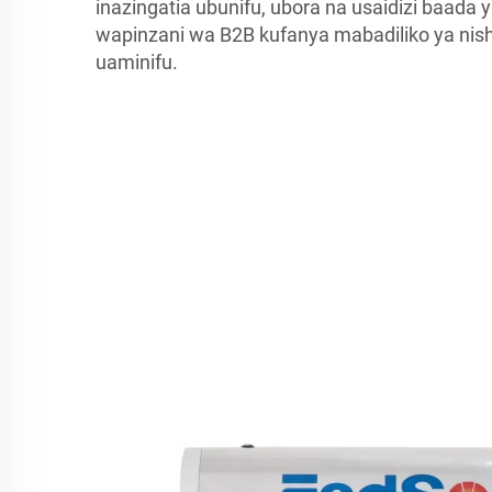
inazingatia ubunifu, ubora na usaidizi baada y
wapinzani wa B2B kufanya mabadiliko ya nish
uaminifu.