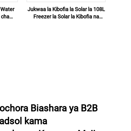
 Water
Jukwaa la Kibofia la Solar la 108L
 cha
Freezer la Solar la Kibofia na
Heater
Panel na Battery ya Kuhifadhi ya
i
Makina ya Kibofia Chumba la
Kibofia la Baridi la Kuhifadhi
ochora Biashara ya B2B
adsol kama