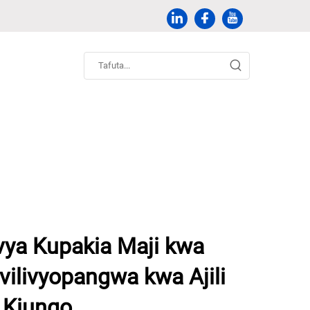
 vya Kupakia Maji kwa
vilivyopangwa kwa Ajili
 Kiungo