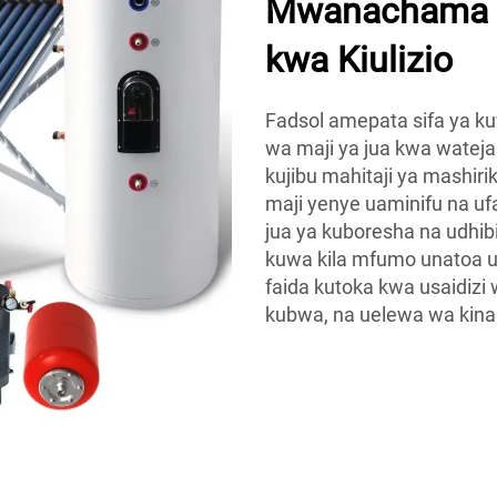
Mwanachama w
kwa Kiulizio
Fadsol amepata sifa ya k
wa maji ya jua kwa wateja
kujibu mahitaji ya mashir
maji yenye uaminifu na ufa
jua ya kuboresha na udhibi
kuwa kila mfumo unatoa u
faida kutoka kwa usaidizi
kubwa, na uelewa wa kina