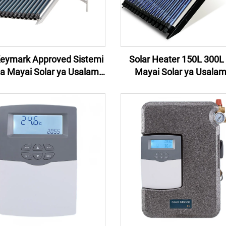
Keymark Approved Sistemi
Solar Heater 150L 300
a Mayai Solar ya Usalama
Mayai Solar ya Usalam
L Mvua Mayai Solar ya
Nyumbani Solar Keym
ani za Upatikanaji Solar
Certificated
Mvua Mayai Solar