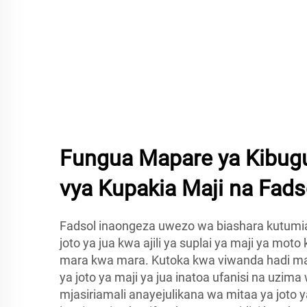
Fungua Mapare ya Kibug
vya Kupakia Maji na Fads
Fadsol inaongeza uwezo wa biashara kutumia 
joto ya jua kwa ajili ya suplai ya maji ya mot
mara kwa mara. Kutoka kwa viwanda hadi mal
ya joto ya maji ya jua inatoa ufanisi na uzim
mjasiriamali anayejulikana wa mitaa ya joto y