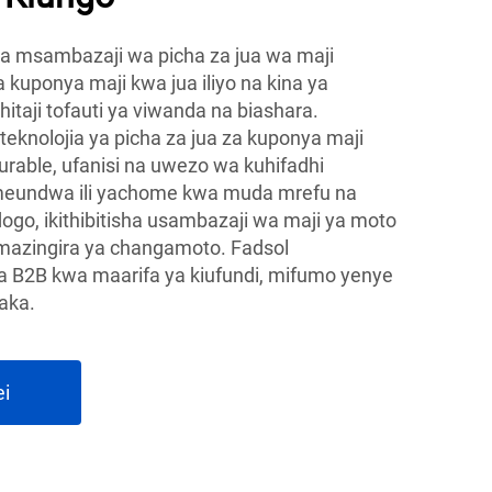
ma msambazaji wa picha za jua wa maji
uponya maji kwa jua iliyo na kina ya
hitaji tofauti ya viwanda na biashara.
 teknolojia ya picha za jua za kuponya maji
urable, ufanisi na uwezo wa kuhifadhi
imeundwa ili yachome kwa muda mrefu na
go, ikithibitisha usambazaji wa maji ya moto
a mazingira ya changamoto. Fadsol
a B2B kwa maarifa ya kiufundi, mifumo yenye
aka.
ei