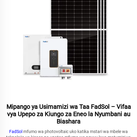
Mipango ya Usimamizi wa Taa FadSol – Vifaa
vya Upepo za Kiungo za Eneo la Nyumbani au
Biashara
FadSol
mfumo wa photovoltaic uko katika mstari wa mbele wa