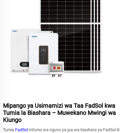
Mipango ya Usimamizi wa Taa FadSol kwa
Tumia la Biashara – Muwekano Mwingi wa
Kiungo
Tumia
FadSol
mfumo wa nguvu ya jua wa biashara ya FadSol ili