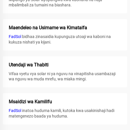
mbalimbali za tumaini na biashara.
Maendeleo na Usimame wa Kimataifa
FadSol
bidhaa zinasaidia kupunguza utoaji wa kaboni na
kukuza nishati ya kijani.
Utendaji wa Thabiti
Vifaa vyetu vya solar ni ya nguvu na vinapitisha usambazaji
wa nguvu wa muda mrefu, wa miaka mingi.
Msaidizi wa Kamilifu
FadSol
inatoa huduma kamili, kutoka kwa usakinishaji hadi
matengenezo baada ya huduma.