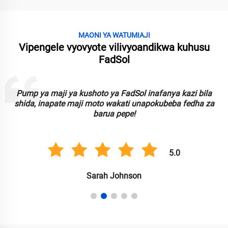
MAONI YA WATUMIAJI
Vipengele vyovyote vilivyoandikwa kuhusu
FadSol
Pump ya maji ya kushoto ya FadSol inafanya kazi bila
shida, inapate maji moto wakati unapokubeba fedha za
barua pepe!
5.0
Sarah Johnson