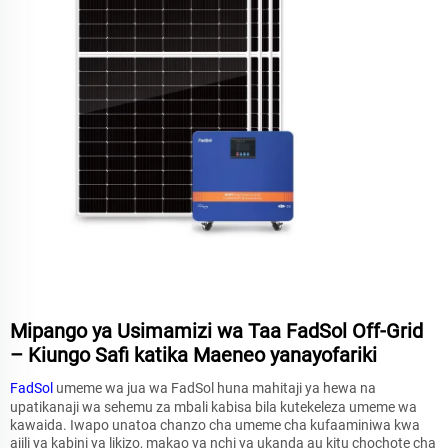
Mipango ya Usimamizi wa Taa FadSol Off-Grid
– Kiungo Safi katika Maeneo yanayofariki
FadSol
umeme wa jua wa FadSol huna mahitaji ya hewa na
upatikanaji wa sehemu za mbali kabisa bila kutekeleza umeme wa
kawaida. Iwapo unatoa chanzo cha umeme cha kufaaminiwa kwa
ajili ya kabini ya likizo, makao ya nchi ya ukanda au kitu chochote cha