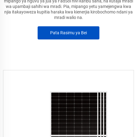
mipango ya nguvu ya jua ya FadSol hivi karibu sana, na kutaja mradi
wa upambaji sahihi wa mradi. Pia, mipango yetu yamejengwa kwa
njia itakayoweza kupitia haraka kwa kienerjia kirobochomo ndani ya
mradi walio na.
Pata Rasimu ya Bei