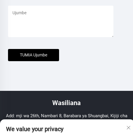
TUMIA Ujumbe
Wasiliana
Add: mji wa 26th, Nambari 8, Barabara ya Shuangbai, Kijiji cha
Yuanhua, Haining, Zhejiang, PR China
We value your privacy
Simu:
+86-15857388877