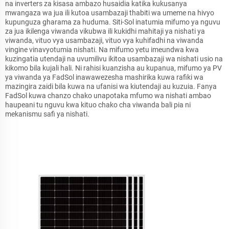
na inverters za kisasa ambazo husaidia katika kukusanya
mwangaza wa jua ili kutoa usambazaji thabiti wa umeme na hivyo
kupunguza gharama za huduma. Siti-Sol inatumia mifumo ya nguvu
za jua ikilenga viwanda vikubwa ili kukidhi mahitaji ya nishati ya
viwanda, vituo vya usambazaji, vituo vya kuhifadhi na viwanda
vingine vinavyotumia nishati. Na mifumo yetu imeundwa kwa
kuzingatia utendaji na uvumilivu ikitoa usambazaji wa nishati usio na
kikomo bila kujali hali. Ni rahisi kuanzisha au kupanua, mifumo ya PV
ya viwanda ya FadSol inawawezesha mashirika kuwa rafiki wa
mazingira zaidi bila kuwa na ufanisi wa kiutendaji au kuzuia. Fanya
FadSol kuwa chanzo chako unapotaka mfumo wa nishati ambao
haupeani tu nguvu kwa kituo chako cha viwanda bali pia ni
mekanismu safi ya nishati.