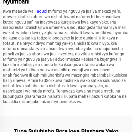
Nyumbani
Kwa msaada wa
FadSol
mifumo ya nguvu ya jua ya makazi ya ’s,
utaweza kufikia uhuru wa nishati kwani mifumo hii imekusudiwa
kutoa nguvu safi na inayoweza kurejelewa kwa kaya yako. Pia
inaboresha uzalishaji wa umeme wa jadi, ikiongeza thamani ya mali
wakati waokoa kwenye gharama za nishati kwa wamiliki wa nyumba
na kusaidia katika tatizo la ongezeko la joto duniani. Kila kaya ni
tofauti, na hivyo ndivyo mahitaji yake ya nishati; kwa hivyo, kila
mfumo umeandaliwa mahsusi kwa nyumba yako na unajumuisha
paneli za jua za ubora wa juu, inverters, na vifaa rahisi vya kufunga.
Mifumo ya nguvu ya jua ya FadSol imejaza kabisa na kujengwa ili
kukidhi mahitaji ya muundo huku ikiongeza ufanisi wakati wa
matumizi ya bidhaa na kwa usahihi utendaji wa operesheni
unahifadhiwa ili kuhimili uharibifu wa mazingira mbalimbali kuelekea
hali ya hewa. Amini FadSol kuwa mshirika wako katika suluhisho za
nishati kwa sababu tuna nishati safi kwa nyumba yako, na
usambazaji wa muda mrefu. Tunaweza kuwa na muda mrefu na
kupunguza gharama za nishati ili kupata mahali pazuri kutokana na
kusaidia mizunguko mizuri iliyopendekezwa.
Tuna Suluhisho Bora kwa Biashara Yako