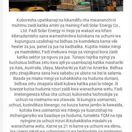
Kuboresha upatikanaji na kikamilifu cha mwananchi ni
muhimu zaidi katika amini ya Haining Fadi Solar Energy Co.,
Ltd. Fadi Solar Energy ni moja ya wakazi wa kifani
kibinadamisho sana wameshindwa kutokana na uchumi wa
kupunguza uzalishaji na bidhaa za kuendeleza kama vile
heater za jua, panel za jua na kadhalika. Kupitia miaka mingi
ya maendeleo, Fadi imekuwa moja ya viongozi bora zaidi
katika sektor ya nguvu ya jua. Tunayo tajriba nyingi ya
kuchukua bidhaa zetu kwa ajili ya usambazaji katika mashariki
ya Asia, Australia, Ulaya, Mashariki ya Kati na Amerika. Bidhaa
zetu zinajulikana sana kwa sababu ya ubora na bei la salama.
Baada ya miaka mingi ya kuhakikisha na huduma duniani,
bidhaa zetu zinapata idadi kubwa katika pasi la ndege. Ili
tuweze kutoa huduma nzuri zaidi kwa wanachama wetu, Fadi
imetengeneza kifaa cha uchuzi, kuboresha technolojia ya
uchuzi na msimamo wa utawala. Ili kuingiza usimamizi,
uchuzi, kusindikiza kiwango, na kuuza kama jambo la kawaida,
kutoka kwa usimamizi wa mbegu ya kuanzishaji na
mchanganyiko wa baadaye ya huduma, tumeleta TQM na njia
nyingine za uchuzi mzuri ili kuhakikisha maslahi ya
wanachama wetu. Karne ya 21 ni karne ya uchumi wa elimu,
ina upepo mkali wa uchanganuzi wa technolojia na msimamo