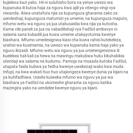
kujieleza kazi yako. Hii ni suluhisho bora na yenye uwezo wa
kupanuka ili kutoa haja za nguvu kwa ajili ya vitengo vingi vya
viwanda. Ikiwa unatafuta njia za kupunguza gharama zako za
uendeshaji, kupunguza matumizi ya umeme, na kupunguza maputo,
mfumo wetu wa nguvu ya jua utakusaidia kwa njia ya kutosha.
Kama vile paneli za jua na vabadilishaji vya FadSol ambavyo ni
salama sana kubadili jua kuwa umeme utakayotumia kwenye
biashara. Mfumo umedesignwa kiasi cha kuwa rahisi kutekeleza,
urahisi wa kusimamia, na uwezo wa kupanuka kama haja yako ya
nguvu ikizaidi. Mfumo wetu wa nguvu ya jua umetengenezwa ili
kuelekea hali kali za hewa na mawingu makubwa huku kikuhakikia
utendaji wa salama na kudumu. Pamoja na msaada kutoka FadSol,
utapata faida kubwa ya fedha kwenye uwekezaji wako kwa muda
mfupi, na kwa wakati huo huo utajiongeza kwenye dunia ya kijani na
ya kuhifadhiwa. Usisite kuiweka mfumo wa nguvu ya jua wa
biashara ya FadSol na ukomeshe gharama za nguvu katika
mazingira yako na uendelee kwenye nguvu ya kijani.