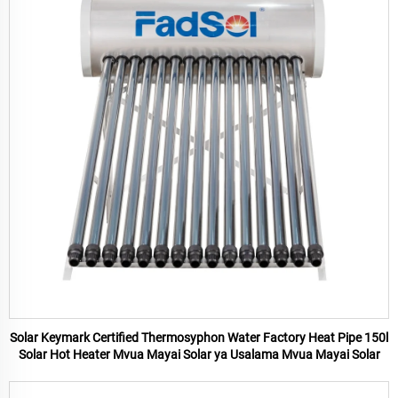
Solar Keymark Certified Thermosyphon Water Factory Heat Pipe 150l
Solar Hot Heater Mvua Mayai Solar ya Usalama Mvua Mayai Solar