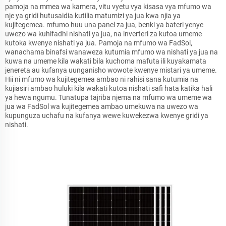
pamoja na mmea wa kamera, vitu vyetu vya kisasa vya mfumo wa
nje ya gridi hutusaidia kutilia matumizi ya jua kwa njia ya
kujitegemea. mfumo huu una panel za jua, benki ya bateri yenye
uwezo wa kuhifadhi nishati ya jua, na inverteri za kutoa umeme
kutoka kwenye nishati ya jua. Pamoja na mfumo wa FadSol,
wanachama binafsi wanaweza kutumia mfumo wa nishati ya jua na
kuwa na umeme kila wakati bila kuchoma mafuta ili kuyakamata
jenereta au kufanya uunganisho wowote kwenye mistari ya umeme.
Hii ni mfumo wa kujitegemea ambao ni rahisi sana kutumia na
kujiasiri ambao huluki kila wakati kutoa nishati safi hata katika hali
ya hewa ngumu. Tunatupa tajriba njema na mfumo wa umeme wa
jua wa FadSol wa kujitegemea ambao umekuwa na uwezo wa
kupunguza uchafu na kufanya wewe kuwekezwa kwenye gridi ya
nishati.