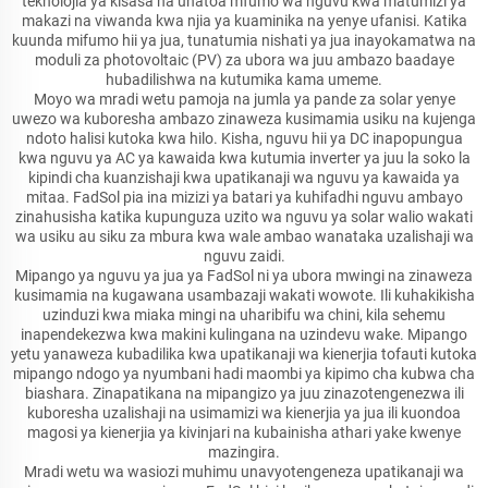
teknolojia ya kisasa na unatoa mfumo wa nguvu kwa matumizi ya
makazi na viwanda kwa njia ya kuaminika na yenye ufanisi. Katika
kuunda mifumo hii ya jua, tunatumia nishati ya jua inayokamatwa na
moduli za photovoltaic (PV) za ubora wa juu ambazo baadaye
hubadilishwa na kutumika kama umeme.
Moyo wa mradi wetu pamoja na jumla ya pande za solar yenye
uwezo wa kuboresha ambazo zinaweza kusimamia usiku na kujenga
ndoto halisi kutoka kwa hilo. Kisha, nguvu hii ya DC inapopungua
kwa nguvu ya AC ya kawaida kwa kutumia inverter ya juu la soko la
kipindi cha kuanzishaji kwa upatikanaji wa nguvu ya kawaida ya
mitaa. FadSol pia ina mizizi ya batari ya kuhifadhi nguvu ambayo
zinahusisha katika kupunguza uzito wa nguvu ya solar walio wakati
wa usiku au siku za mbura kwa wale ambao wanataka uzalishaji wa
nguvu zaidi.
Mipango ya nguvu ya jua ya FadSol ni ya ubora mwingi na zinaweza
kusimamia na kugawana usambazaji wakati wowote. Ili kuhakikisha
uzinduzi kwa miaka mingi na uharibifu wa chini, kila sehemu
inapendekezwa kwa makini kulingana na uzindevu wake. Mipango
yetu yanaweza kubadilika kwa upatikanaji wa kienerjia tofauti kutoka
mipango ndogo ya nyumbani hadi maombi ya kipimo cha kubwa cha
biashara. Zinapatikana na mipangizo ya juu zinazotengenezwa ili
kuboresha uzalishaji na usimamizi wa kienerjia ya jua ili kuondoa
magosi ya kienerjia ya kivinjari na kubainisha athari yake kwenye
mazingira.
Mradi wetu wa wasiozi muhimu unavyotengeneza upatikanaji wa