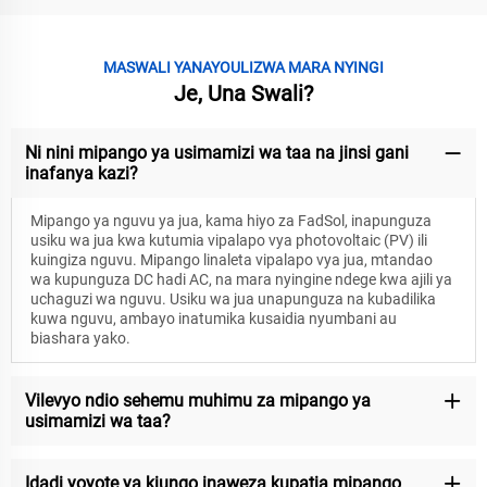
MASWALI YANAYOULIZWA MARA NYINGI
Je, Una Swali?
Ni nini mipango ya usimamizi wa taa na jinsi gani
inafanya kazi?
Mipango ya nguvu ya jua, kama hiyo za FadSol, inapunguza
usiku wa jua kwa kutumia vipalapo vya photovoltaic (PV) ili
kuingiza nguvu. Mipango linaleta vipalapo vya jua, mtandao
wa kupunguza DC hadi AC, na mara nyingine ndege kwa ajili ya
uchaguzi wa nguvu. Usiku wa jua unapunguza na kubadilika
kuwa nguvu, ambayo inatumika kusaidia nyumbani au
biashara yako.
Vilevyo ndio sehemu muhimu za mipango ya
usimamizi wa taa?
Idadi yoyote ya kiungo inaweza kupatia mipango