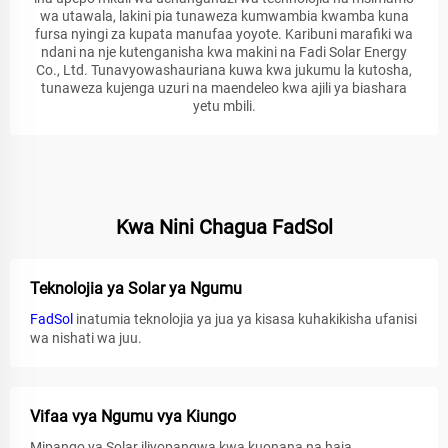
wa utawala, lakini pia tunaweza kumwambia kwamba kuna
fursa nyingi za kupata manufaa yoyote. Karibuni marafiki wa
ndani na nje kutenganisha kwa makini na Fadi Solar Energy
Co., Ltd. Tunavyowashauriana kuwa kwa jukumu la kutosha,
tunaweza kujenga uzuri na maendeleo kwa ajili ya biashara
yetu mbili.
Kwa Nini Chagua FadSol
Teknolojia ya Solar ya Ngumu
FadSol
inatumia teknolojia ya jua ya kisasa kuhakikisha ufanisi
wa nishati wa juu.
Vifaa vya Ngumu vya Kiungo
Mipango ya Solar iliyopangwa kwa kuonana na haja