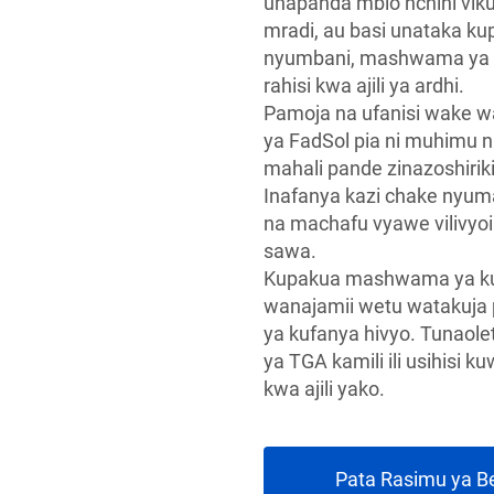
unapanda mbio nchini viku
mradi, au basi unataka ku
nyumbani, mashwama ya k
rahisi kwa ajili ya ardhi.
Pamoja na ufanisi wake w
ya FadSol pia ni muhimu 
mahali pande zinazoshiri
Inafanya kazi chake nyuma 
na machafu vyawe vilivyoi
sawa.
Kupakua mashwama ya kush
wanajamii wetu watakuja p
ya kufanya hivyo. Tunaolet
ya TGA kamili ili usihisi
kwa ajili yako.
Pata Rasimu ya B