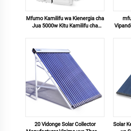
Mfumo Kamilifu wa Kienergia cha
mfu
Jua 5000w Kitu Kamilifu cha
Vipand
Paneli za Jua ya Nyumba Mfumo
10KW 
wa Kienergia cha Jua cha Kiungo
Hybr
cha Uzito 5KW
20 Vidonge Solar Collector
Solar K