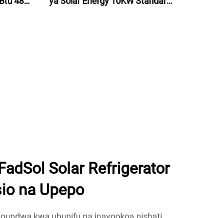
Btu 48V
ya Solar Energy 10KW Standard
Cha Hali
ya US ya Solar Energy System
Cha Hali
Kwa Nyumbani
FadSol Solar Refrigerator
sio na Upepo
i iliyoundwa kwa ubunifu na inayookoa nishati