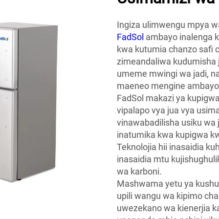
Ingiza ulimwengu mpya wa t
FadSol
ambayo inalenga ku
kwa kutumia chanzo safi cha
zimeandaliwa kudumisha jot
umeme mwingi wa jadi, na
maeneo mengine ambayo h
FadSol makazi ya kupigwa
vipalapo vya jua vya usim
vinawabadilisha usiku wa j
inatumika kwa kupigwa kwa
Teknolojia hii inasaidia ku
inasaidia mtu kujishughuli
wa karboni.
Mashwama yetu ya kushuk
upili wangu wa kipimo ch
uwezekano wa kienerjia ka