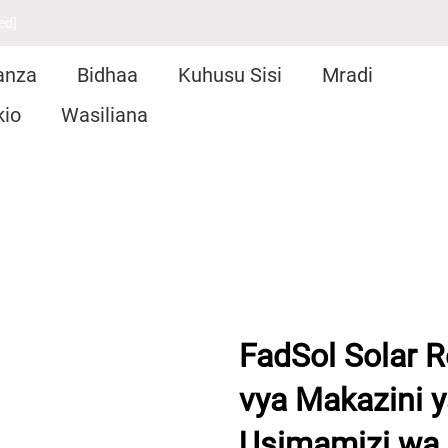
ed]
anza
Bidhaa
Kuhusu Sisi
Mradi
kio
Wasiliana
FadSol Solar Re
vya Makazini 
Usimamizi wa 