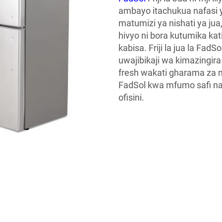
ambayo itachukua nafasi y
matumizi ya nishati ya jua,
hivyo ni bora kutumika k
kabisa. Friji la jua la Fad
uwajibikaji wa kimazingir
fresh wakati gharama za ni
FadSol kwa mfumo safi na
ofisini.