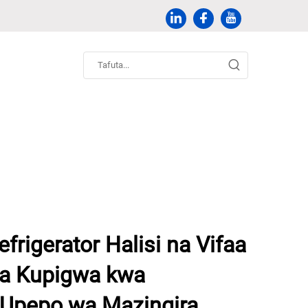
frigerator Halisi na Vifaa
ya Kupigwa kwa
Upepo wa Mazingira