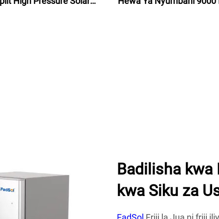
plit High Pressure Solar
Hewa Ya Nyumbani 9000 
Pump System 300L Instant
Off Grid Solar Ac Kijamii 
r Heater Bei ya Maji ya
ya Hewa Dc Solar Kijamii 
Kipepeo
ya Hewa
Badilisha kwa 
kwa Siku za U
FadSol
Friji la Jua ni frij