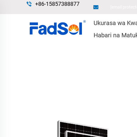
+86-15857388877
[email protect
Ukurasa wa Kw
Habari na Matu