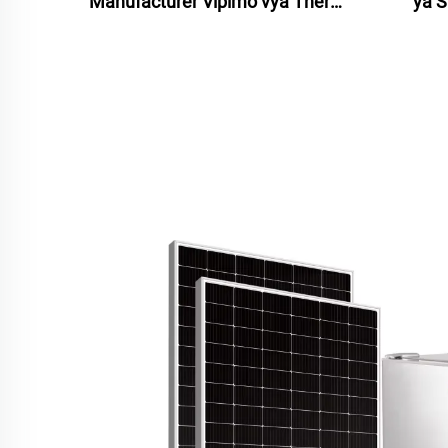
Manufacturer Vipimo vya Thermo
ya S
Solar Keymark Heat Pipe Vidonge
Water 
vya Kibao cha Vidonge Solar
Wate
Heater