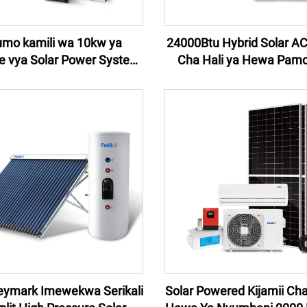
mo kamili wa 10kw ya
24000Btu Hybrid Solar AC 
e vya Solar Power System
Cha Hali ya Hewa Pamo
Solar Energy Residential
Paneli ya Solar Cell Ny
id Off Grid Solar System
Kijamii Cha Hali ya Hewa S
Conditioner Bei
eymark Imewekwa Serikali
Solar Powered Kijamii Cha