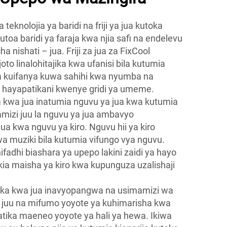
eknolojia ya baridi na friji ya jua kutoka
toa baridi ya faraja kwa njia safi na endelevu
 nishati – jua. Friji za jua za FixCool
o linalohitajika kwa ufanisi bila kutumia
 kuifanya kuwa sahihi kwa nyumba na
ayapatikani kwenye gridi ya umeme.
 kwa jua inatumia nguvu ya jua kwa kutumia
amizi juu la nguvu ya jua ambavyo
ua kwa nguvu ya kiro. Nguvu hii ya kiro
 muziki bila kutumia vifungo vya nguvu.
hifadhi biashara ya upepo lakini zaidi ya hayo
kia maisha ya kiro kwa kupunguza uzalishaji
a kwa jua inavyopangwa na usimamizi wa
a juu na mifumo yoyote ya kuhimarisha kwa
tika maeneo yoyote ya hali ya hewa. Ikiwa