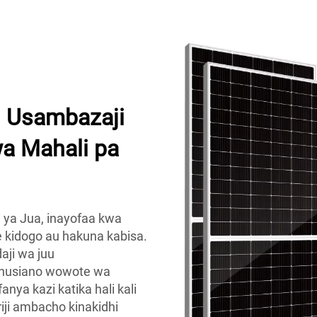
r: Usambazaji
wa Mahali pa
ji ya Jua, inayofaa kwa
 kidogo au hakuna kabisa.
aji wa juu
a uhusiano wowote wa
nya kazi katika hali kali
riji ambacho kinakidhi