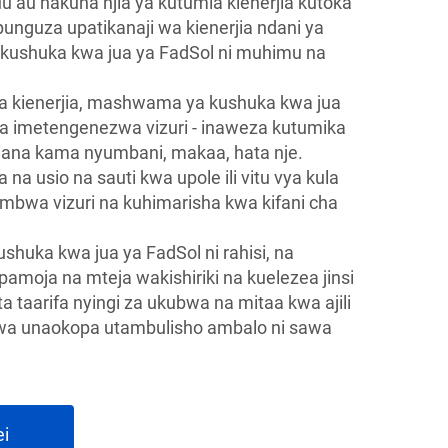
u au hakuna njia ya kutumia kienerjia kutoka
punguza upatikanaji wa kienerjia ndani ya
ushuka kwa jua ya FadSol ni muhimu na
a kienerjia, mashwama ya kushuka kwa jua
na imetengenezwa vizuri - inaweza kutumika
kiana kama nyumbani, makaa, hata nje.
na usio na sauti kwa upole ili vitu vya kula
mbwa vizuri na kuhimarisha kwa kifani cha
uka kwa jua ya FadSol ni rahisi, na
amoja na mteja wakishiriki na kuelezea jinsi
a taarifa nyingi za ukubwa na mitaa kwa ajili
 kuwa unaokopa utambulisho ambalo ni sawa
ei