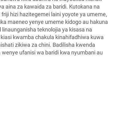
a aina za kawaida za baridi. Kutokana na
 friji hizi hazitegemei laini yoyote ya umeme,
atika maeneo yenye umeme kidogo au hakuna
Sol linaunganisha teknolojia ya kisasa na
a kiasi kwamba chakula kinahifadhiwa kuwa
shati zikiwa za chini. Badilisha kwenda
 wenye ufanisi wa baridi kwa nyumbani au