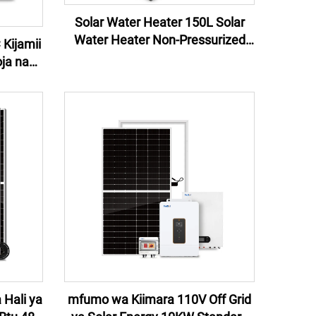
Solar Water Heater 150L Solar
Water Heater Non-Pressurized
Kijamii
Solar Water Heater System kwa
ja na
Nyumbani Hotel au Biashara
umba Ya
olar Air
 Hali ya
mfumo wa Kiimara 110V Off Grid