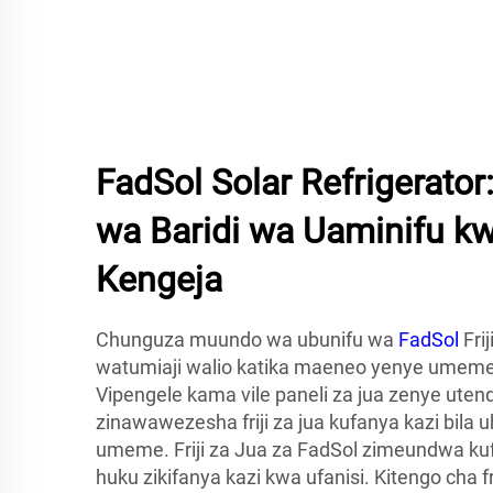
FadSol Solar Refrigerato
wa Baridi wa Uaminifu k
Kengeja
Chunguza muundo wa ubunifu wa
FadSol
Fri
watumiaji walio katika maeneo yenye umeme
Vipengele kama vile paneli za jua zenye utend
zinawawezesha friji za jua kufanya kazi bil
umeme. Friji za Jua za FadSol zimeundwa kufa
huku zikifanya kazi kwa ufanisi. Kitengo cha f