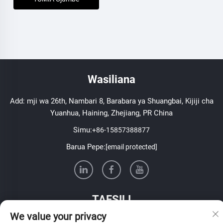
Wasiliana
Add: mji wa 26th, Nambari 8, Barabara ya Shuangbai, Kijiji cha
Yuanhua, Haining, Zhejiang, PR China
Simu:
+86-15857388877
Barua Pepe:
[email protected]
TAFSILI
We value your privacy
Jiunge ili kupokea barua pepe ya wiki yetu