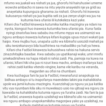
mfumo wa juakali wa nishati ya jua, ghorofu hii hairuhusiwi umeme
wowote ambacho ni sawa na mtu yeyote anayeishi nje ya gridi au
anayetaka kupunguza gharama za nishati. Ghorofu hii inaweza
kukusanya nishati ya jua kupitia seli za jua zenye utajiri wa juu na
kuitumia kwa ufanisi ili kutekeleza kazi yake.
Kifani cha FadSol kinaweza kutumika katika mazingira ya ndani na
nyota, kiongozi huo inaweza kutumika kwa ufanisi pia. Kuna faida
nyingi zinatofaa kwa sababu ina mfumo mpya wa usimamizi wa
nguvu ambayo inaweza kufanya kifani kupigia upua mzuri wakati jua
haipo. Kwa mujibu huo, unapata uzito wa kibinafsi usiozidi mahali pa
siku iwezekanavyo bila kuathiriwa na mabadiliko ya hali ya hewa.
Kifani cha FadSol kinaweza kuhusishwa rahisi na hakuna servis
zinazohitajika baadae. Kwa sababu ya upatikanaji wake, umri mrefu
umekadirishwa na hapa mbali ni rahisi zaidi. Pia, pamoja na kuwa na
ufanisi, kifani hiki cha jua ni nzuri kwa macho, ambayo inafanya kazi
rahisi zaidi katika vitendo vingine, kama vile karibu na veranda,
magarden au ofisi na chumbani.
Kwa kuchagua fani la jua la FadSol, mwanafunzi anapokuja na
bidhaa ambayo si tu inapofanya maendeleo lakini pia inahakikisha
upole wa jamii kuhusu mazingira. Kuanzishaji ya nguvu ya jua katika
vitu vya nyumbani kila siku ni muweleazo usio na ujitoaji wa nguvu za
kawaida na kuhakikisha kutumia nguvu ya furaha zaidi. Na fani la jua
la FadSol, unaweza kupata uzalishaji wa kibinafsi ulio na usimamizi
wa nguvu ambapo unapokamilisha magonjwa yako ya uzalishaji, na
kufaulu mahitaji ya kutumia nguvu ya furaha.