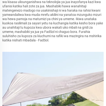
wa kisasa uliounganishwa na teknolojia ya jua inayofanya kazi kwa
ufanisi katika hali zote za jua. Mashabiki hawa wanahitaji
matengenezo madogo na usakinishaji ni wa haraka na rahisi kwani
yameandaliwa kwa muda mrefu akilini na yanatoa mzunguko mzuri
wa hewa pamoja na matumizi ya chini ya umeme. Ikiwa unataka
kuokoa rasilimali za sayari yetu na kuchangia katika kesho bora yake
au unahitaji tu kupoza kwa ubora wakati uko mbali na gridi za
umeme, mashabiki ya jua ya FadSol ni chaguo bora. Furahia
suluhisho za kupoza za kiuchumi na rafiki wa mazingira na mshirika
katika nishati mbadala - FadSol.