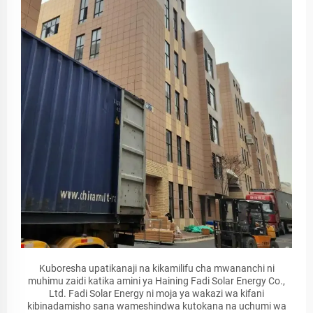
Kuboresha upatikanaji na kikamilifu cha mwananchi ni
muhimu zaidi katika amini ya Haining Fadi Solar Energy Co.,
Ltd. Fadi Solar Energy ni moja ya wakazi wa kifani
kibinadamisho sana wameshindwa kutokana na uchumi wa