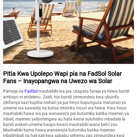
Pitia Kwa Upolepo Wapi pia na FadSol Solar
Fans – Inayopangwa na Uwezo wa Solar
Pamoja na
FadSol
mashabiki wa jua, utapata faraja ya hewa baridi
ambayo ni endelevu. Zaidi, hizi baridi zimeundwa kwa ubunifu
zikifanya kazi kupitia nishati ya jua hivyo kupunguza matumizi ya
umeme wa kawaida na kutoa mtiririko mzuri wa hewa. Kwa hivyo
mashabiki hawa wa jua wanaweza pia kutumika katika maeneo ya
mbali, maeneo yaliyotengwa au hata kama suluhisho mbadala la
baridi wakati umeme haupo kwani mashabiki wana betri zao.
Mashabiki kama hawa wanaweza kutumika katika maeneo
mbalimbali na hali kali kwa sababu sehemu zao zimeundwa kwa