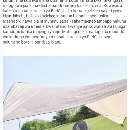
kutumia na kuweka mahali, na rahisi kutumia hata kwa mwangaza
mdogo wa jua kuhakikisha baridi inafanyika siku nzima. Kuwekeza
katika mashabiki ya jua ya FadSol si tu hatua kuelekea sayari yenye
kijani kibichi, bali pia kuelekea kununua bidhaa inayohusika.
Mashabiki hawa pia ni muhimu sana katika maeneo ambapo hakuna
usambazaji wa umeme, kwa mfano, kwenye patio, wakati wa kupiga
kambi, au katika majengo ya nje. Matengenezo madogo na muundo
wa kudumu yanawafanya mashabiki ya jua ya FadSol kuwa
suluhisho bora la baridi ya kijani.