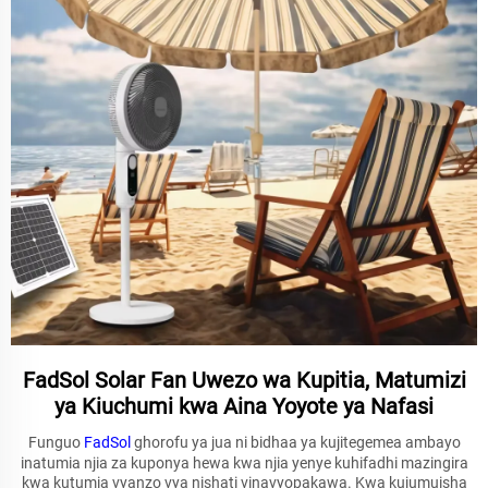
FadSol Solar Fan Uwezo wa Kupitia, Matumizi
ya Kiuchumi kwa Aina Yoyote ya Nafasi
Funguo
FadSol
ghorofu ya jua ni bidhaa ya kujitegemea ambayo
inatumia njia za kuponya hewa kwa njia yenye kuhifadhi mazingira
kwa kutumia vyanzo vya nishati vinavyopakawa. Kwa kujumuisha