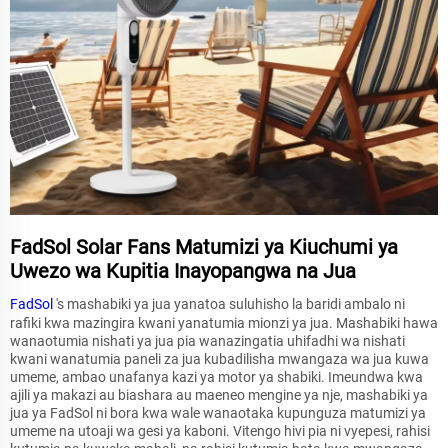
FadSol Solar Fans Matumizi ya Kiuchumi ya
Uwezo wa Kupitia Inayopangwa na Jua
FadSol
's mashabiki ya jua yanatoa suluhisho la baridi ambalo ni
rafiki kwa mazingira kwani yanatumia mionzi ya jua. Mashabiki hawa
wanaotumia nishati ya jua pia wanazingatia uhifadhi wa nishati
kwani wanatumia paneli za jua kubadilisha mwangaza wa jua kuwa
umeme, ambao unafanya kazi ya motor ya shabiki. Imeundwa kwa
ajili ya makazi au biashara au maeneo mengine ya nje, mashabiki ya
jua ya FadSol ni bora kwa wale wanaotaka kupunguza matumizi ya
umeme na utoaji wa gesi ya kaboni. Vitengo hivi pia ni vyepesi, rahisi