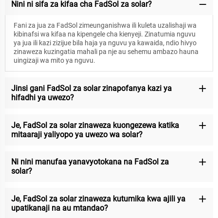
Nini ni sifa za kifaa cha FadSol za solar?
Fani za jua za FadSol zimeunganishwa ili kuleta uzalishaji wa
kibinafsi wa kifaa na kipengele cha kienyeji. Zinatumia nguvu
ya jua ili kazi zizijue bila haja ya nguvu ya kawaida, ndio hivyo
zinaweza kuzingatia mahali pa nje au sehemu ambazo hauna
uingizaji wa mito ya nguvu.
Jinsi gani FadSol za solar zinapofanya kazi ya
hifadhi ya uwezo?
Je, FadSol za solar zinaweza kuongezewa katika
mitaaraji yaliyopo ya uwezo wa solar?
Ni nini manufaa yanavyotokana na FadSol za
solar?
Je, FadSol za solar zinaweza kutumika kwa ajili ya
upatikanaji na au mtandao?