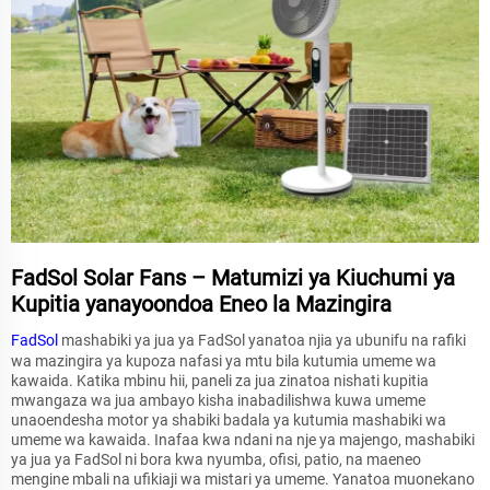
FadSol Solar Fans – Matumizi ya Kiuchumi ya
Kupitia yanayoondoa Eneo la Mazingira
FadSol
mashabiki ya jua ya FadSol yanatoa njia ya ubunifu na rafiki
wa mazingira ya kupoza nafasi ya mtu bila kutumia umeme wa
kawaida. Katika mbinu hii, paneli za jua zinatoa nishati kupitia
mwangaza wa jua ambayo kisha inabadilishwa kuwa umeme
unaoendesha motor ya shabiki badala ya kutumia mashabiki wa
umeme wa kawaida. Inafaa kwa ndani na nje ya majengo, mashabiki
ya jua ya FadSol ni bora kwa nyumba, ofisi, patio, na maeneo
mengine mbali na ufikiaji wa mistari ya umeme. Yanatoa muonekano