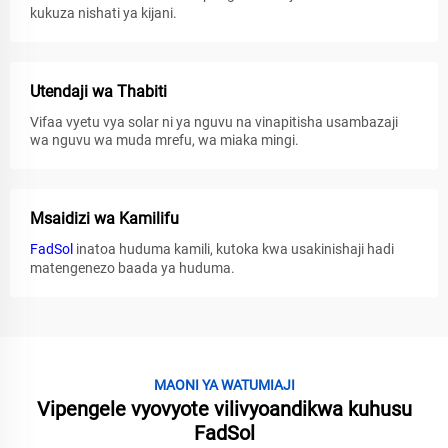
kukuza nishati ya kijani.
Utendaji wa Thabiti
Vifaa vyetu vya solar ni ya nguvu na vinapitisha usambazaji
wa nguvu wa muda mrefu, wa miaka mingi.
Msaidizi wa Kamilifu
FadSol
inatoa huduma kamili, kutoka kwa usakinishaji hadi
matengenezo baada ya huduma.
MAONI YA WATUMIAJI
Vipengele vyovyote vilivyoandikwa kuhusu
FadSol