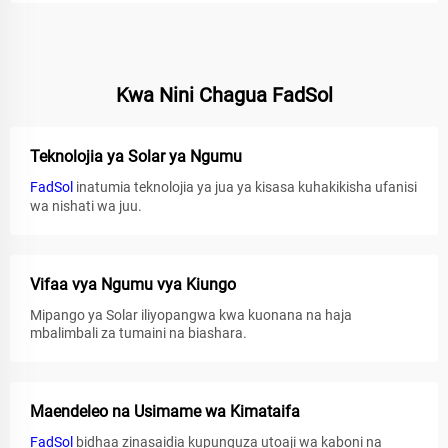
Kwa Nini Chagua FadSol
Teknolojia ya Solar ya Ngumu
FadSol
inatumia teknolojia ya jua ya kisasa kuhakikisha ufanisi
wa nishati wa juu.
Vifaa vya Ngumu vya Kiungo
Mipango ya Solar iliyopangwa kwa kuonana na haja
mbalimbali za tumaini na biashara.
Maendeleo na Usimame wa Kimataifa
FadSol
bidhaa zinasaidia kupunguza utoaji wa kaboni na