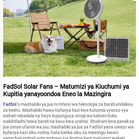
FadSol Solar Fans – Matumizi ya Kiuchumi ya
Kupitia yanayoondoa Eneo la Mazingira
FadSol
's mashabiki ya jua ni mfano wa teknolojia za baridi endelevu
za kesho. Mashabiki hawa hufanya kazi kwa kutumia vyanzo vya
nishati mbadala na hivyo kupunguza utoaji wa kaboni huku
wakihifadhi hewa baridi na kavu kwa urahisi. Shukrani kwa paneli za
jua zenye ufanisi wa juu, mashabiki ya jua ya FadSol yana uwezo wa
kufanya kazi siku nzima, hata katika siku za mawingu kwani
yanachaji nishati yote ambayo jua linatoa kwa matumizi wakati