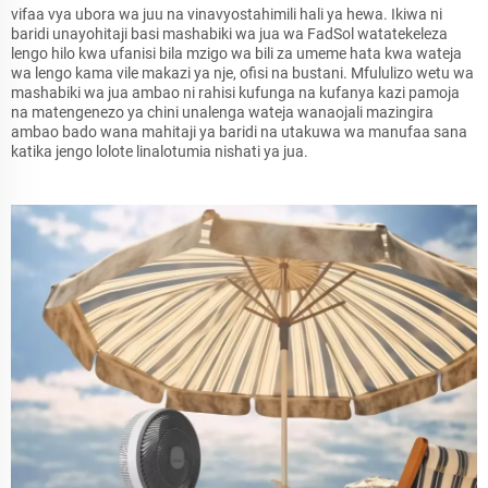
vifaa vya ubora wa juu na vinavyostahimili hali ya hewa. Ikiwa ni
baridi unayohitaji basi mashabiki wa jua wa FadSol watatekeleza
lengo hilo kwa ufanisi bila mzigo wa bili za umeme hata kwa wateja
wa lengo kama vile makazi ya nje, ofisi na bustani. Mfululizo wetu wa
mashabiki wa jua ambao ni rahisi kufunga na kufanya kazi pamoja
na matengenezo ya chini unalenga wateja wanaojali mazingira
ambao bado wana mahitaji ya baridi na utakuwa wa manufaa sana
katika jengo lolote linalotumia nishati ya jua.