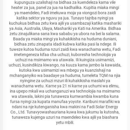
kupunguza uzalishaji na bidhaa za kuendeleza kama vile
heater za jua, panel za jua na kadhalika. Kupitia miaka mingi
ya maendeleo, Fadi imekuwa moja ya viongozi bora zaidi
katika sektor ya nguvu ya jua. Tunayo tajriba nyingi ya
kuchukua bidhaa zetu kwa ajili ya usambazaji katika mashariki
ya Asia, Australia, Ulaya, Mashariki ya Kati na Amerika. Bidhaa
zetu zinajulikana sana kwa sababu ya ubora na bei la salama.
Baada ya miaka mingi ya kuhakikisha na huduma duniani,
bidhaa zetu zinapata idadi kubwa katika pasi la ndege. Ili
tuweze kutoa huduma nzuri zaidi kwa wanachama wetu, Fadi
imetengeneza kifaa cha uchuzi, kuboresha technolojia ya
uchuzi na msimamo wa utawala. Ili kuingiza usimamizi,
uchuzi, kusindikiza kiwango, na kuuza kama jambo la kawaida,
kutoka kwa usimamizi wa mbegu ya kuanzishaji na
mchanganyiko wa baadaye ya huduma, tumeleta TQM na njia
nyingine za uchuzi mzuri ili kuhakikisha maslahi ya
wanachama wetu. Karne ya 21 ni karne ya uchumi wa elimu,
ina upepo mkali wa uchanganuzi wa technolojia na msimamo
wa utawala, lakini pia tunaweza kumwambia kwamba kuna
fursa nyingi za kupata manufaa yoyote. Karibuni marafiki wa
ndani na nje kutenganisha kwa makini na Fadi Solar Energy
Co., Ltd. Tunavyowashauriana kuwa kwa jukumu la kutosha,
tunaweza kujenga uzuri na maendeleo kwa ajili ya biashara
yetu mbili.