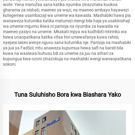
wote. Yana manufaa sana katika nyumba zinazotaka kuokoa
gharama za nishati, maeneo ya wazi, na maeneo ambayo hayawezi
kutegemea usambazaji wa umeme wa kawaida. Mashabiki hawa pia
wanaweza kutumika katika matumizi mengi bila haja ya usakinishaji
wa umeme mgumu ikiwa ni pamoja na nyumba za kawaida na
maeneo yasiyo na umeme. Mkakati mpya wa kudhibiti mtiririko wa
hewa unaopatikana katika vifaa hivi umewafanya kuwa rahisi,
nyepesi lakini wenye nguvu sana kutumika nje. Pamoja na mashabiki
ya jua ya FadSol, mtu anaweza kupumua hewa safi na baridi bila
kuwa na wasiwasi kuhusu bili za umeme za juu na athari za
kupungua kwa ozoni zinazokuja na mashabiki wengi wanaopatikana
sokoni.
Tuna Suluhisho Bora kwa Biashara Yako