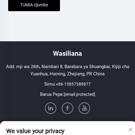
TUMIA Ujumbe
Wasiliana
Add: mji wa 26th, Nambari 8, Barabara ya Shuangbai, Kijiji cha
Yuanhua, Haining, Zhejiang, PR China
Simu:
+86-15857388877
Barua Pepe:
[email protected]
TAFSILI
We value your privacy