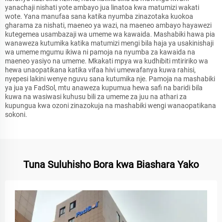
yanachaji nishati yote ambayo jua linatoa kwa matumizi wakati
wote. Yana manufaa sana katika nyumba zinazotaka kuokoa
gharama za nishati, maeneo ya wazi, na maeneo ambayo hayawezi
kutegemea usambazaji wa umeme wa kawaida. Mashabiki hawa pia
wanaweza kutumika katika matumizi mengi bila haja ya usakinishaji
wa umeme mgumu ikiwa ni pamoja na nyumba za kawaida na
maeneo yasiyo na umeme. Mkakati mpya wa kudhibiti mtiririko wa
hewa unaopatikana katika vifaa hivi umewafanya kuwa rahisi,
nyepesi lakini wenye nguvu sana kutumika nje. Pamoja na mashabiki
ya jua ya FadSol, mtu anaweza kupumua hewa safi na baridi bila
kuwa na wasiwasi kuhusu bili za umeme za juu na athari za
kupungua kwa ozoni zinazokuja na mashabiki wengi wanaopatikana
sokoni.
Tuna Suluhisho Bora kwa Biashara Yako