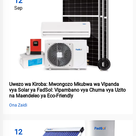
12
Sep
Uwezo wa Kiroba: Mwongozo Mkubwa wa Vipanda
vya Solar ya FadSol: Vipambano vya Chuma vya Uzito
na Maendeleo ya Eco-Friendly
Ona Zaidi
12