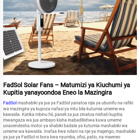
FadSol Solar Fans – Matumizi ya Kiuchumi ya
Kupitia yanayoondoa Eneo la Mazingira
FadSol
mashabiki ya jua ya FadSol yanatoa njia ya ubunifu na rafiki
wa mazingira ya kupoza nafasi ya mtu bila kutumia umeme wa
kawaida. Katika mbinu hii, paneli za jua zinatoa nishati kupitia
mwangaza wa jua ambayo kisha inabadilishwa kuwa umeme
unaoendesha motor ya shabiki badala ya kutumia mashabiki wa
umeme wa kawaida. Inafaa kwa ndani na nje ya majengo, mashabiki
ya jua ya FadSol ni bora kwa nyumba, ofisi, patio, na maeneo