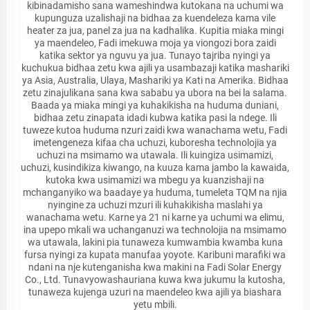
kibinadamisho sana wameshindwa kutokana na uchumi wa
kupunguza uzalishaji na bidhaa za kuendeleza kama vile
heater za jua, panel za jua na kadhalika. Kupitia miaka mingi
ya maendeleo, Fadi imekuwa moja ya viongozi bora zaidi
katika sektor ya nguvu ya jua. Tunayo tajriba nyingi ya
kuchukua bidhaa zetu kwa ajili ya usambazaji katika mashariki
ya Asia, Australia, Ulaya, Mashariki ya Kati na Amerika. Bidhaa
zetu zinajulikana sana kwa sababu ya ubora na bei la salama.
Baada ya miaka mingi ya kuhakikisha na huduma duniani,
bidhaa zetu zinapata idadi kubwa katika pasi la ndege. Ili
tuweze kutoa huduma nzuri zaidi kwa wanachama wetu, Fadi
imetengeneza kifaa cha uchuzi, kuboresha technolojia ya
uchuzi na msimamo wa utawala. Ili kuingiza usimamizi,
uchuzi, kusindikiza kiwango, na kuuza kama jambo la kawaida,
kutoka kwa usimamizi wa mbegu ya kuanzishaji na
mchanganyiko wa baadaye ya huduma, tumeleta TQM na njia
nyingine za uchuzi mzuri ili kuhakikisha maslahi ya
wanachama wetu. Karne ya 21 ni karne ya uchumi wa elimu,
ina upepo mkali wa uchanganuzi wa technolojia na msimamo
wa utawala, lakini pia tunaweza kumwambia kwamba kuna
fursa nyingi za kupata manufaa yoyote. Karibuni marafiki wa
ndani na nje kutenganisha kwa makini na Fadi Solar Energy
Co., Ltd. Tunavyowashauriana kuwa kwa jukumu la kutosha,
tunaweza kujenga uzuri na maendeleo kwa ajili ya biashara
yetu mbili.