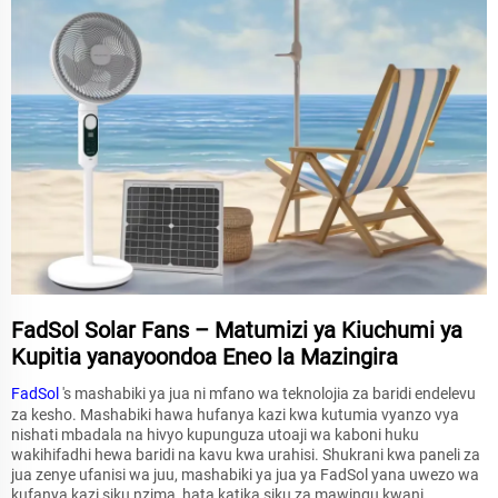
FadSol Solar Fans – Matumizi ya Kiuchumi ya
Kupitia yanayoondoa Eneo la Mazingira
FadSol
's mashabiki ya jua ni mfano wa teknolojia za baridi endelevu
za kesho. Mashabiki hawa hufanya kazi kwa kutumia vyanzo vya
nishati mbadala na hivyo kupunguza utoaji wa kaboni huku
wakihifadhi hewa baridi na kavu kwa urahisi. Shukrani kwa paneli za
jua zenye ufanisi wa juu, mashabiki ya jua ya FadSol yana uwezo wa
kufanya kazi siku nzima, hata katika siku za mawingu kwani