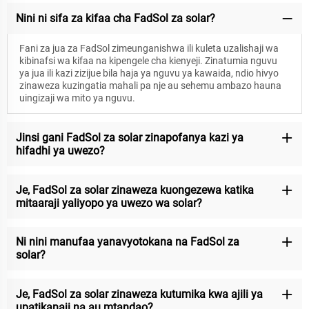
Nini ni sifa za kifaa cha FadSol za solar?
Fani za jua za FadSol zimeunganishwa ili kuleta uzalishaji wa
kibinafsi wa kifaa na kipengele cha kienyeji. Zinatumia nguvu
ya jua ili kazi zizijue bila haja ya nguvu ya kawaida, ndio hivyo
zinaweza kuzingatia mahali pa nje au sehemu ambazo hauna
uingizaji wa mito ya nguvu.
Jinsi gani FadSol za solar zinapofanya kazi ya
hifadhi ya uwezo?
Je, FadSol za solar zinaweza kuongezewa katika
mitaaraji yaliyopo ya uwezo wa solar?
Ni nini manufaa yanavyotokana na FadSol za
solar?
Je, FadSol za solar zinaweza kutumika kwa ajili ya
upatikanaji na au mtandao?