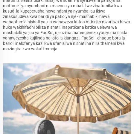
matumizi katika usakinishaji wa ndani na nje ikiwa ni pamoja na
matumizi ya nyumbani na maeneo ya mbali. Iwe zinatumika kwa
kusudi la kupeperusha hewa ndani ya nyumba, au ikiwa
zinakusudiwa kwa baridi ya patio ya nje - mashabiki hawa
wanaotumia nishati ya jua wanaweza kutoa mtiririko mzuri wa hewa
huku wakihifadhi bili za nishati. Inapatikana katika uelewa wa
mashabiki ya jua ya FadSol, ujenzi na matengenezo yasiyo na shida
yanawezesha kujilinda na joto la kiangazi. FadSol - chaguo bora la
baridi linalofanya kazi kwa ufanisi wa nishati na ni la thamani kwa
mazingira kwa wakati mmoja.