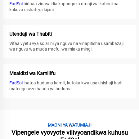
FadSol
bidhaa zinasaidia kupunguza utoaji wa kaboni na
kukuza nishati ya kijani.
Utendaji wa Thabiti
Vifaa vyetu vya solar ni ya nguvu na vinapitisha usambazaji
wa nguvu wa muda mrefu, wa miaka mingi.
Msaidizi wa Kamilifu
FadSol
inatoa huduma kamili, kutoka kwa usakinishaji hadi
matengenezo baada ya huduma.
MAONI YA WATUMIAJI
Vipengele vyovyote vilivyoandikwa kuhusu