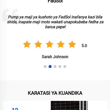
FadSol
Taa za kushoto za FadSol ni nzuri, mbadala na inaweza
kufidi. Zinazofaa kwa kupanga uzuri wa bustani wangu kwa
usimbaji!
5.0
Anil Singh
KARATASI YA KUANDIKA