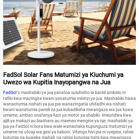
FadSol Solar Fans Matumizi ya Kiuchumi ya
Uwezo wa Kupitia Inayopangwa na Jua
FadSol
's mashabiki ya jua yanatoa suluhisho la baridi ambalo ni
rafiki kwa mazingira kwani yanatumia mionzi ya jua. Mashabiki hawa
wanaotumia nishati ya jua pia wanazingatia uhifadhi wa nishati
kwani wanatumia paneli za jua kubadilisha mwangaza wa jua kuwa
umeme, ambao unafanya kazi ya motor ya shabiki. Imeundwa kwa
ajili ya makazi au biashara au maeneo mengine ya nje, mashabiki ya
jua ya FadSol ni bora kwa wale wanaotaka kupunguza matumizi ya
umeme na utoaji wa gesi ya kaboni. Vitengo hivi pia ni vyepesi, rahisi
kutumia na kuweka mahali, na rahisi kutumia hata kwa mwangaza