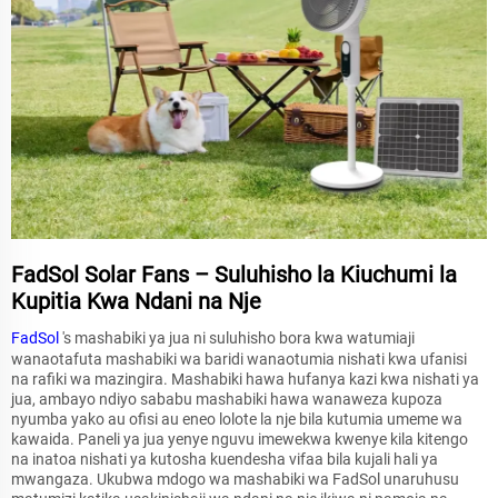
FadSol Solar Fans – Suluhisho la Kiuchumi la
Kupitia Kwa Ndani na Nje
FadSol
's mashabiki ya jua ni suluhisho bora kwa watumiaji
wanaotafuta mashabiki wa baridi wanaotumia nishati kwa ufanisi
na rafiki wa mazingira. Mashabiki hawa hufanya kazi kwa nishati ya
jua, ambayo ndiyo sababu mashabiki hawa wanaweza kupoza
nyumba yako au ofisi au eneo lolote la nje bila kutumia umeme wa
kawaida. Paneli ya jua yenye nguvu imewekwa kwenye kila kitengo
na inatoa nishati ya kutosha kuendesha vifaa bila kujali hali ya
mwangaza. Ukubwa mdogo wa mashabiki wa FadSol unaruhusu