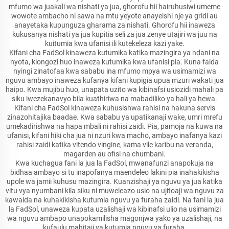
mfumo wa juakali wa nishati ya jua, ghorofu hii hairuhusiwi umeme
wowote ambacho ni sawa na mtu yeyote anayeishi nje ya gridi au
anayetaka kupunguza gharama za nishati. Ghorofu hii inaweza
kukusanya nishati ya jua kupitia seli za jua zenye utajiri wa juu na
kuitumia kwa ufanisi ili kutekeleza kazi yake.
Kifani cha FadSol kinaweza kutumika katika mazingira ya ndani na
nyota, kiongozi huo inaweza kutumika kwa ufanisi pia. Kuna faida
nyingi zinatofaa kwa sababu ina mfumo mpya wa usimamizi wa
nguvu ambayo inaweza kufanya kifani kupigia upua mzuri wakati jua
haipo. Kwa mujibu huo, unapata uzito wa kibinafsi usiozidi mahali pa
siku iwezekanavyo bila kuathiriwa na mabadiliko ya hali ya hewa.
Kifani cha FadSol kinaweza kuhusishwa rahisi na hakuna servis
zinazohitajika baadae. Kwa sababu ya upatikanaji wake, umri mrefu
umekadirishwa na hapa mbali ni rahisi zaidi. Pia, pamoja na kuwa na
ufanisi, kifani hiki cha jua ni nzuri kwa macho, ambayo inafanya kazi
rahisi zaidi katika vitendo vingine, kama vile karibu na veranda,
magarden au ofisi na chumbani.
Kwa kuchagua fani la jua la FadSol, mwanafunzi anapokuja na
bidhaa ambayo si tu inapofanya maendeleo lakini pia inahakikisha
upole wa jamii kuhusu mazingira. Kuanzishaji ya nguvu ya jua katika
vitu vya nyumbani kila siku ni muweleazo usio na ujitoaji wa nguvu za
kawaida na kuhakikisha kutumia nguvu ya furaha zaidi. Na fani la jua
la FadSol, unaweza kupata uzalishaji wa kibinafsi ulio na usimamizi
wa nguvu ambapo unapokamilisha magonjwa yako ya uzalishaji, na
kufaulu mahitaji ya kutumia nguvu ya furaha.