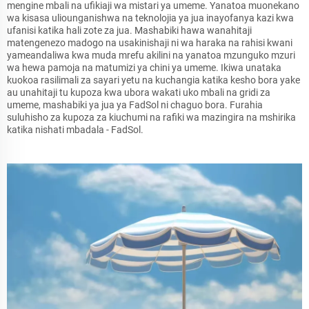
mengine mbali na ufikiaji wa mistari ya umeme. Yanatoa muonekano
wa kisasa uliounganishwa na teknolojia ya jua inayofanya kazi kwa
ufanisi katika hali zote za jua. Mashabiki hawa wanahitaji
matengenezo madogo na usakinishaji ni wa haraka na rahisi kwani
yameandaliwa kwa muda mrefu akilini na yanatoa mzunguko mzuri
wa hewa pamoja na matumizi ya chini ya umeme. Ikiwa unataka
kuokoa rasilimali za sayari yetu na kuchangia katika kesho bora yake
au unahitaji tu kupoza kwa ubora wakati uko mbali na gridi za
umeme, mashabiki ya jua ya FadSol ni chaguo bora. Furahia
suluhisho za kupoza za kiuchumi na rafiki wa mazingira na mshirika
katika nishati mbadala - FadSol.