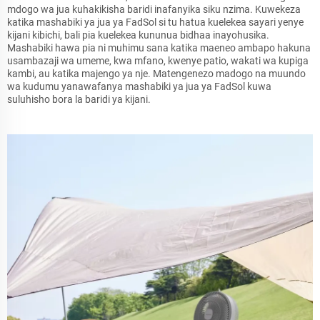
mdogo wa jua kuhakikisha baridi inafanyika siku nzima. Kuwekeza
katika mashabiki ya jua ya FadSol si tu hatua kuelekea sayari yenye
kijani kibichi, bali pia kuelekea kununua bidhaa inayohusika.
Mashabiki hawa pia ni muhimu sana katika maeneo ambapo hakuna
usambazaji wa umeme, kwa mfano, kwenye patio, wakati wa kupiga
kambi, au katika majengo ya nje. Matengenezo madogo na muundo
wa kudumu yanawafanya mashabiki ya jua ya FadSol kuwa
suluhisho bora la baridi ya kijani.