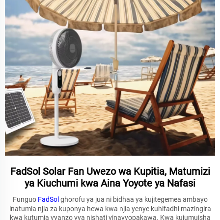
FadSol Solar Fan Uwezo wa Kupitia, Matumizi
ya Kiuchumi kwa Aina Yoyote ya Nafasi
Funguo
FadSol
ghorofu ya jua ni bidhaa ya kujitegemea ambayo
inatumia njia za kuponya hewa kwa njia yenye kuhifadhi mazingira
kwa kutumia vyanzo vya nishati vinavyopakawa. Kwa kujumuisha