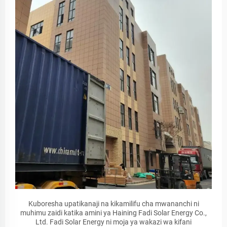
Kuboresha upatikanaji na kikamilifu cha mwananchi ni
muhimu zaidi katika amini ya Haining Fadi Solar Energy Co.,
Ltd. Fadi Solar Energy ni moja ya wakazi wa kifani