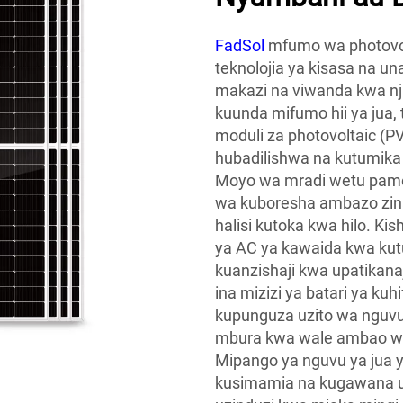
FadSol
mfumo wa photovol
teknolojia ya kisasa na 
makazi na viwanda kwa nji
kuunda mifumo hii ya jua,
moduli za photovoltaic (
hubadilishwa na kutumik
Moyo wa mradi wetu pamoj
wa kuboresha ambazo zin
halisi kutoka kwa hilo. K
ya AC ya kawaida kwa kutum
kuanzishaji kwa upatikana
ina mizizi ya batari ya ku
kupunguza uzito wa nguvu 
mbura kwa wale ambao wan
Mipango ya nguvu ya jua 
kusimamia na kugawana us