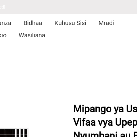
ed]
anza
Bidhaa
Kuhusu Sisi
Mradi
kio
Wasiliana
Mipango ya Us
Vifaa vya Upep
Nyumbani au B