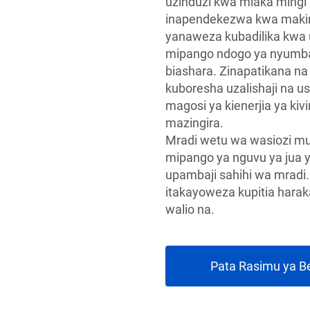
uzinduzi kwa miaka mingi 
inapendekezwa kwa makini
yanaweza kubadilika kwa u
mipango ndogo ya nyumba
biashara. Zinapatikana na
kuboresha uzalishaji na us
magosi ya kienerjia ya kiv
mazingira.
Mradi wetu wa wasiozi m
mipango ya nguvu ya jua y
upambaji sahihi wa mradi
itakayoweza kupitia harak
walio na.
Pata Rasimu ya B