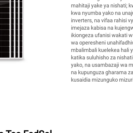
mahitaji yake ya nishati;
kwa nyumba yako na unaju
inverters, na vifaa rahisi
imejaza kabisa na kujengw
ikiongeza ufanisi wakati 
wa operesheni unahifadhiwa
mbalimbali kuelekea hali
katika suluhisho za nisha
yako, na usambazaji wa 
na kupunguza gharama za n
kusaidia mizunguko mizur