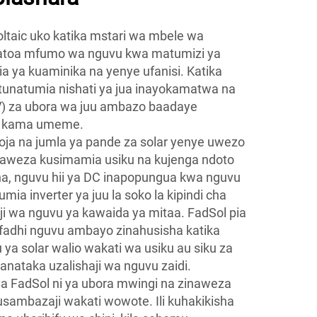
taic uko katika mstari wa mbele wa
unatoa mfumo wa nguvu kwa matumizi ya
a ya kuaminika na yenye ufanisi. Katika
 tunatumia nishati ya jua inayokamatwa na
PV) za ubora wa juu ambazo baadaye
a kama umeme.
a na jumla ya pande za solar yenye uwezo
aweza kusimamia usiku na kujenga ndoto
isha, nguvu hii ya DC inapopungua kwa nguvu
ia inverter ya juu la soko la kipindi cha
ji wa nguvu ya kawaida ya mitaa. FadSol pia
hifadhi nguvu ambayo zinahusisha katika
ya solar walio wakati wa usiku au siku za
ataka uzalishaji wa nguvu zaidi.
ya FadSol ni ya ubora mwingi na zinaweza
ambazaji wakati wowote. Ili kuhakikisha