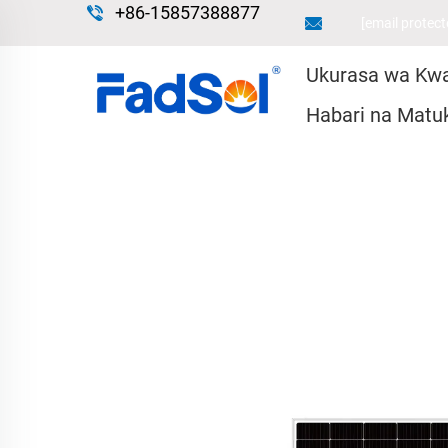
+86-15857388877
[email protect
Ukurasa wa Kw
Habari na Matu