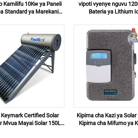
 Kamilifu 10Kw ya Paneli
vipoti vyenye nguvu 12
ua Standard ya Marekani
Bateria ya Lithium I
 cha Uzito 110V ya Mfumo
Inayorejesha Solar Gen
nergia cha Jua Mfumo wa
Station ya Usability Por
rgia cha Nyumbani 10Kw
1200w Solar Energy S
 Keymark Certified Solar
Kipima cha Kazi ya Sola
r Mvua Mayai Solar 150L
Kipima cha Mifumo ya 
ct Mvua Mayai Solar ya
Smart Controller Mipango