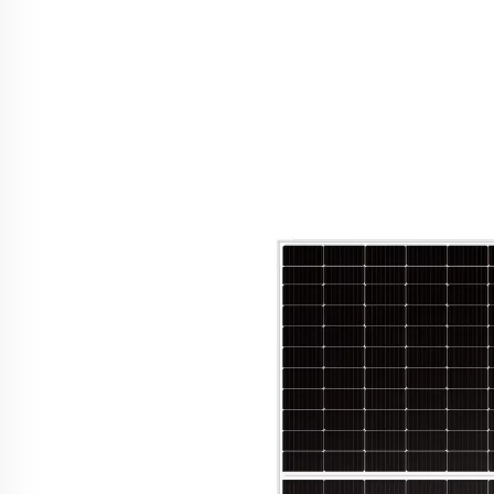
Nyumbani za Upatikanaji Solar
Mvua Mayai Solar