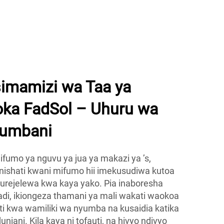
Air Conditioner Na Paneli za Solar
imamizi wa Taa ya
ka FadSol – Uhuru wa
yumbani
ifumo ya nguvu ya jua ya makazi ya ’s,
nishati kwani mifumo hii imekusudiwa kutoa
urejelewa kwa kaya yako. Pia inaboresha
di, ikiongeza thamani ya mali wakati waokoa
i kwa wamiliki wa nyumba na kusaidia katika
uniani. Kila kaya ni tofauti, na hivyo ndivyo