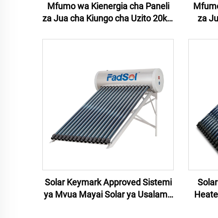
Mfumo wa Kienergia cha Paneli
Mfumo
za Jua cha Kiungo cha Uzito 20kw
za J
Kitu cha Paneli za Jua 20kw
Kiungo
Generator ya Kienergia cha
wa Kie
Kiungo cha Uzito Mfumo wa
Kiene
Kienergia cha Jua ya Nyumbani
20kw
Solar Keymark Approved Sistemi
Solar
ya Mvua Mayai Solar ya Usalama
Heate
150L Mvua Mayai Solar ya
Compa