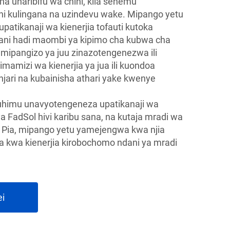
na uharibifu wa chini, kila sehemu
 kulingana na uzindevu wake. Mipango yetu
patikanaji wa kienerjia tofauti kutoka
ni hadi maombi ya kipimo cha kubwa cha
 mipangizo ya juu zinazotengenezwa ili
imamizi wa kienerjia ya jua ili kuondoa
injari na kubainisha athari yake kwenye
uhimu unavyotengeneza upatikanaji wa
a FadSol hivi karibu sana, na kutaja mradi wa
. Pia, mipango yetu yamejengwa kwa njia
a kwa kienerjia kirobochomo ndani ya mradi
ei