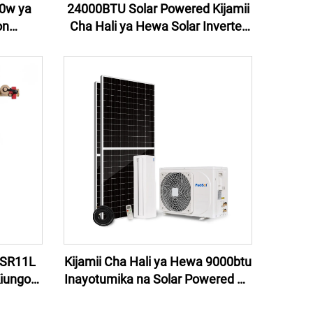
00w ya
24000BTU Solar Powered Kijamii
on
Cha Hali ya Hewa Solar Inverter
erator
Energy Home System DC Off Grid
table
Solar Kijamii Cha Hali ya Hewa
ystem
Split Ya Nyumbani
r SR11L
Kijamii Cha Hali ya Hewa 9000btu
Kiungo
Inayotumika na Solar Powered Air
 ya Maji
Conditioner AC DC Hybrid Solar