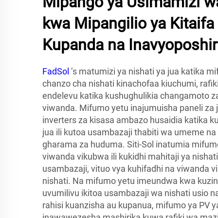
Mipango ya Usimamizi w
kwa Mipangilio ya Kitaif
Kupanda na Inavyoposhir
FadSol
’s matumizi ya nishati ya jua katika m
chanzo cha nishati kinachofaa kiuchumi, rafi
endelevu katika kushughulikia changamoto za 
viwanda. Mifumo yetu inajumuisha paneli za j
inverters za kisasa ambazo husaidia katik
jua ili kutoa usambazaji thabiti wa umeme n
gharama za huduma. Siti-Sol inatumia mifumo
viwanda vikubwa ili kukidhi mahitaji ya nishat
usambazaji, vituo vya kuhifadhi na viwanda v
nishati. Na mifumo yetu imeundwa kwa kuzing
uvumilivu ikitoa usambazaji wa nishati usio na 
rahisi kuanzisha au kupanua, mifumo ya PV y
inawawezesha mashirika kuwa rafiki wa mazin