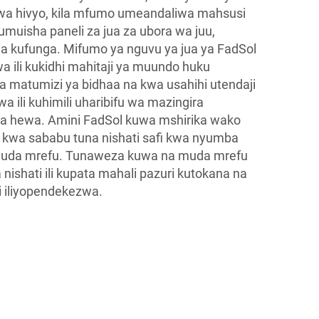
 kwa hivyo, kila mfumo umeandaliwa mahsusi
muisha paneli za jua za ubora wa juu,
 vya kufunga. Mifumo ya nguvu ya jua ya FadSol
a ili kukidhi mahitaji ya muundo huku
wa matumizi ya bidhaa na kwa usahihi utendaji
 ili kuhimili uharibifu wa mazingira
 ya hewa. Amini FadSol kuwa mshirika wako
ti kwa sababu tuna nishati safi kwa nyumba
muda mrefu. Tunaweza kuwa na muda mrefu
ishati ili kupata mahali pazuri kutokana na
i iliyopendekezwa.