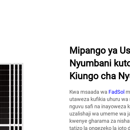
Usalama
ya Solar
Mipango ya Us
Nyumbani kuto
Kiungo cha N
Kwa msaada wa
FadSol
m
utaweza kufikia uhuru wa 
nguvu safi na inayoweza k
uzalishaji wa umeme wa ja
kwenye gharama za nishat
tatizo la ongezeko la joto d