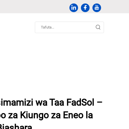
imamizi wa Taa FadSol –
o za Kiungo za Eneo la
iashara