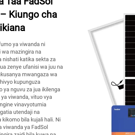
a Taa FadSol
a – Kiungo cha
ikiana
ifumo ya viwanda ni
ki wa mazingira na
nishati katika sekta za
ua zenye ufanisi wa juu na
a kukusanya mwangaza wa
a hivyo kupunguza
 ya nguvu za jua ikilenga
i ya viwanda, vituo vya
ingine vinavyotumia
atia utendaji na
kikomo bila kujali hali. Ni
a viwanda ya FadSol
gira zaidi bila kuwa na