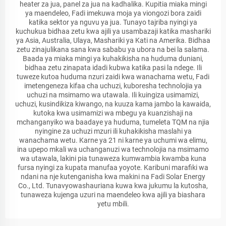
heater za jua, panel za jua na kadhalika. Kupitia miaka mingi
ya maendeleo, Fadi imekuwa moja ya viongozi bora zaidi
katika sektor ya nguvu ya jua. Tunayo tajriba nyingi ya
kuchukua bidhaa zetu kwa ajili ya usambazaji katika mashariki
ya Asia, Australia, Ulaya, Mashariki ya Kati na Amerika. Bidhaa
zetu zinajulikana sana kwa sababu ya ubora na bei la salama.
Baada ya miaka mingi ya kuhakikisha na huduma duniani,
bidhaa zetu zinapata idadi kubwa katika pasi la ndege. Ili
tuweze kutoa huduma nzuri zaidi kwa wanachama wetu, Fadi
imetengeneza kifaa cha uchuzi, kuboresha technolojia ya
uchuzi na msimamo wa utawala. Ili kuingiza usimamizi,
uchuzi, kusindikiza kiwango, na kuuza kama jambo la kawaida,
kutoka kwa usimamizi wa mbegu ya kuanzishaji na
mchanganyiko wa baadaye ya huduma, tumeleta TQM na njia
nyingine za uchuzi mzuri ili kuhakikisha maslahi ya
wanachama wetu. Karne ya 21 ni karne ya uchumi wa elimu,
ina upepo mkali wa uchanganuzi wa technolojia na msimamo
wa utawala, lakini pia tunaweza kumwambia kwamba kuna
fursa nyingi za kupata manufaa yoyote. Karibuni marafiki wa
ndani na nje kutenganisha kwa makini na Fadi Solar Energy
Co., Ltd. Tunavyowashauriana kuwa kwa jukumu la kutosha,
tunaweza kujenga uzuri na maendeleo kwa ajili ya biashara
yetu mbili.