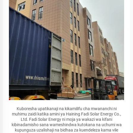
Kuboresha upatikanaji na kikamilifu cha mwananchi ni
muhimu zaidi katika amini ya Haining Fadi Solar Energy Co.,
Ltd. Fadi Solar Energy ni moja ya wakazi wa kifani
kibinadamisho sana wameshindwa kutokana na uchumi wa
kupunguza uzalishaji na bidhaa za kuendeleza kama vile