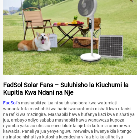
FadSol Solar Fans – Suluhisho la Kiuchumi la
Kupitia Kwa Ndani na Nje
FadSol
's mashabiki ya jua ni suluhisho bora kwa watumiaji
wanaotafuta mashabiki wa baridi wanaotumia nishati kwa ufanisi
na rafiki wa mazingira. Mashabiki hawa hufanya kazi kwa nishati ya
jua, ambayo ndiyo sababu mashabiki hawa wanaweza kupoza
nyumba yako au ofisi au eneo lolote la nje bila kutumia umeme wa
kawaida. Paneli ya jua yenye nguvu imewekwa kwenye kila kitengo
na inatoa nishati ya kutosha kuendesha vifaa bila kujali hali ya