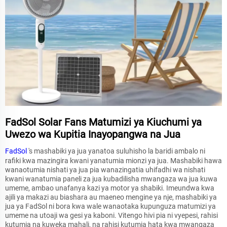
FadSol Solar Fans Matumizi ya Kiuchumi ya
Uwezo wa Kupitia Inayopangwa na Jua
FadSol
's mashabiki ya jua yanatoa suluhisho la baridi ambalo ni
rafiki kwa mazingira kwani yanatumia mionzi ya jua. Mashabiki hawa
wanaotumia nishati ya jua pia wanazingatia uhifadhi wa nishati
kwani wanatumia paneli za jua kubadilisha mwangaza wa jua kuwa
umeme, ambao unafanya kazi ya motor ya shabiki. Imeundwa kwa
ajili ya makazi au biashara au maeneo mengine ya nje, mashabiki ya
jua ya FadSol ni bora kwa wale wanaotaka kupunguza matumizi ya
umeme na utoaji wa gesi ya kaboni. Vitengo hivi pia ni vyepesi, rahisi
kutumia na kuweka mahali, na rahisi kutumia hata kwa mwangaza