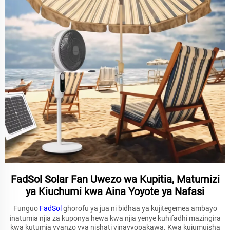
FadSol Solar Fan Uwezo wa Kupitia, Matumizi
ya Kiuchumi kwa Aina Yoyote ya Nafasi
Funguo
FadSol
ghorofu ya jua ni bidhaa ya kujitegemea ambayo
inatumia njia za kuponya hewa kwa njia yenye kuhifadhi mazingira
kwa kutumia vyanzo vya nishati vinavyopakawa. Kwa kujumuisha