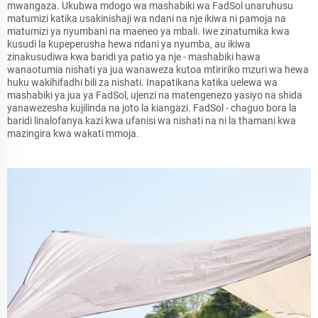
mwangaza. Ukubwa mdogo wa mashabiki wa FadSol unaruhusu
matumizi katika usakinishaji wa ndani na nje ikiwa ni pamoja na
matumizi ya nyumbani na maeneo ya mbali. Iwe zinatumika kwa
kusudi la kupeperusha hewa ndani ya nyumba, au ikiwa
zinakusudiwa kwa baridi ya patio ya nje - mashabiki hawa
wanaotumia nishati ya jua wanaweza kutoa mtiririko mzuri wa hewa
huku wakihifadhi bili za nishati. Inapatikana katika uelewa wa
mashabiki ya jua ya FadSol, ujenzi na matengenezo yasiyo na shida
yanawezesha kujilinda na joto la kiangazi. FadSol - chaguo bora la
baridi linalofanya kazi kwa ufanisi wa nishati na ni la thamani kwa
mazingira kwa wakati mmoja.