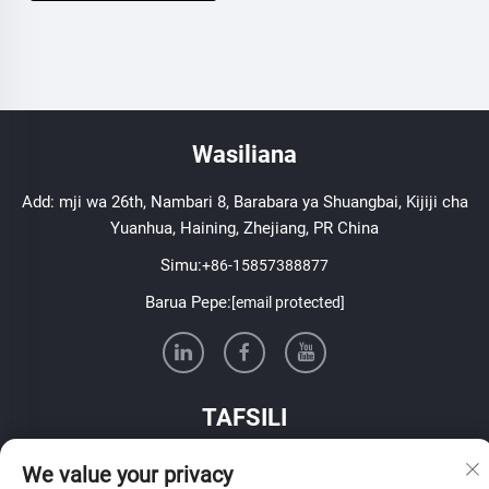
Wasiliana
Add: mji wa 26th, Nambari 8, Barabara ya Shuangbai, Kijiji cha
Yuanhua, Haining, Zhejiang, PR China
Simu:
+86-15857388877
Barua Pepe:
[email protected]
TAFSILI
Jiunge ili kupokea barua pepe ya wiki yetu
We value your privacy