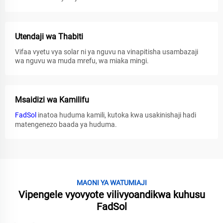
Utendaji wa Thabiti
Vifaa vyetu vya solar ni ya nguvu na vinapitisha usambazaji
wa nguvu wa muda mrefu, wa miaka mingi.
Msaidizi wa Kamilifu
FadSol
inatoa huduma kamili, kutoka kwa usakinishaji hadi
matengenezo baada ya huduma.
MAONI YA WATUMIAJI
Vipengele vyovyote vilivyoandikwa kuhusu
FadSol