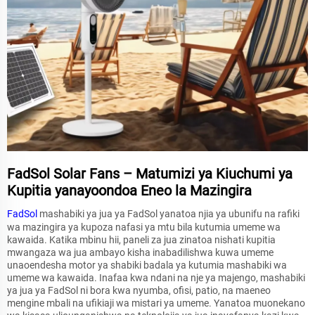
FadSol Solar Fans – Matumizi ya Kiuchumi ya
Kupitia yanayoondoa Eneo la Mazingira
FadSol
mashabiki ya jua ya FadSol yanatoa njia ya ubunifu na rafiki
wa mazingira ya kupoza nafasi ya mtu bila kutumia umeme wa
kawaida. Katika mbinu hii, paneli za jua zinatoa nishati kupitia
mwangaza wa jua ambayo kisha inabadilishwa kuwa umeme
unaoendesha motor ya shabiki badala ya kutumia mashabiki wa
umeme wa kawaida. Inafaa kwa ndani na nje ya majengo, mashabiki
ya jua ya FadSol ni bora kwa nyumba, ofisi, patio, na maeneo
mengine mbali na ufikiaji wa mistari ya umeme. Yanatoa muonekano