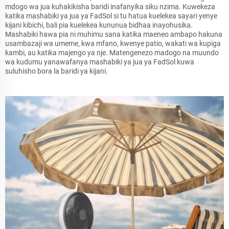
mdogo wa jua kuhakikisha baridi inafanyika siku nzima. Kuwekeza
katika mashabiki ya jua ya FadSol si tu hatua kuelekea sayari yenye
kijani kibichi, bali pia kuelekea kununua bidhaa inayohusika.
Mashabiki hawa pia ni muhimu sana katika maeneo ambapo hakuna
usambazaji wa umeme, kwa mfano, kwenye patio, wakati wa kupiga
kambi, au katika majengo ya nje. Matengenezo madogo na muundo
wa kudumu yanawafanya mashabiki ya jua ya FadSol kuwa
suluhisho bora la baridi ya kijani.