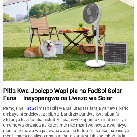
Pitia Kwa Upolepo Wapi pia na FadSol Solar
Fans – Inayopangwa na Uwezo wa Solar
Pamoja na
FadSol
mashabiki wa jua, utapata faraja ya hewa baridi
ambayo ni endelevu. Zaidi, hizi baridi zimeundwa kwa ubunifu
zikifanya kazi kupitia nishati ya jua hivyo kupunguza matumizi ya
umeme wa kawaida na kutoa mtiririko mzuri wa hewa. Kwa hivyo
mashabiki hawa wa jua wanaweza pia kutumika katika maeneo ya
mbali, maeneo yaliyotengwa au hata kama suluhisho mbadala la