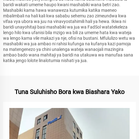
baridi wakati umeme haupo kwani mashabiki wana betri zao.
Mashabiki kama hawa wanaweza kutumika katika maeneo
mbalimbali na hali kali kwa sababu sehemu zao zimeundwa kwa
vifaa vya ubora wa juu na vinavyostahimili hali ya hewa. Ikiwa ni
baridi unayohitaji basi mashabiki wa jua wa FadSol watatekeleza
lengo hilo kwa ufanisi bila mzigo wa bili za umeme hata kwa wateja
wa lengo kama vile makazi ya nje, ofisi na bustani. Mfululizo wetu wa
mashabiki wa jua ambao ni rahisi kufunga na kufanya kazi pamoja
na matengenezo ya chini unalenga wateja wanaojali mazingira
ambao bado wana mahitaji ya baridi na utakuwa wa manufaa sana
katika jengo lolote linalotumia nishati ya jua.
Tuna Suluhisho Bora kwa Biashara Yako