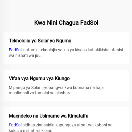
Kwa Nini Chagua FadSol
Teknolojia ya Solar ya Ngumu
FadSol
inatumia teknolojia ya jua ya kisasa kuhakikisha ufanisi
wa nishati wa juu.
Vifaa vya Ngumu vya Kiungo
Mipango ya Solar iliyopangwa kwa kuonana na haja
mbalimbali za tumaini na biashara.
Maendeleo na Usimame wa Kimataifa
FadSol
bidhaa zinasaidia kupunguza utoaji wa kaboni na
kukuza nishati ya kijani.