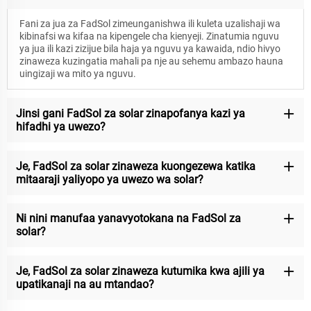
Fani za jua za FadSol zimeunganishwa ili kuleta uzalishaji wa
kibinafsi wa kifaa na kipengele cha kienyeji. Zinatumia nguvu
ya jua ili kazi zizijue bila haja ya nguvu ya kawaida, ndio hivyo
zinaweza kuzingatia mahali pa nje au sehemu ambazo hauna
uingizaji wa mito ya nguvu.
Jinsi gani FadSol za solar zinapofanya kazi ya
hifadhi ya uwezo?
Je, FadSol za solar zinaweza kuongezewa katika
mitaaraji yaliyopo ya uwezo wa solar?
Ni nini manufaa yanavyotokana na FadSol za
solar?
Je, FadSol za solar zinaweza kutumika kwa ajili ya
upatikanaji na au mtandao?