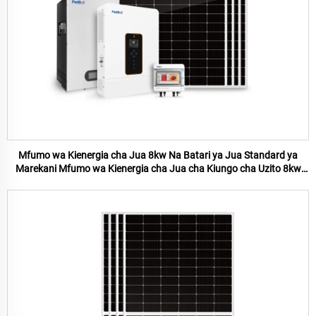
Mfumo wa Kienergia cha Jua 8kw Na Batari ya Jua Standard ya
Marekani Mfumo wa Kienergia cha Jua cha Kiungo cha Uzito 8kw
kwa Tumia ya Nyumbani