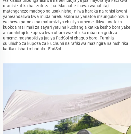
wa kisasa uliounganishwa na teknolojia ya jua inayofanya kazi kwa
ufanisi katika hali zote za jua. Mashabiki hawa wanahitaji
matengenezo madogo na usakinishaji ni wa haraka na rahisi kwani
yameandaliwa kwa muda mrefu akilini na yanatoa mzunguko mzuri
wa hewa pamoja na matumizi ya chini ya umeme. Ikiwa unataka
kuokoa rasilimali za sayari yetu na kuchangia katika kesho bora yake
au unahitaji tu kupoza kwa ubora wakati uko mbali na gridi za
umeme, mashabiki ya jua ya FadSol ni chaguo bora. Furahia
suluhisho za kupoza za kiuchumi na rafiki wa mazingira na mshirika
katika nishati mbadala - FadSol.