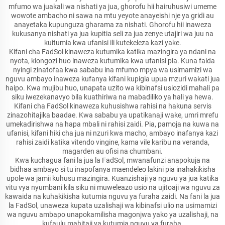
mfumo wa juakali wa nishati ya jua, ghorofu hii hairuhusiwi umeme
wowote ambacho ni sawa na mtu yeyote anayeishi nje ya gridi au
anayetaka kupunguza gharama za nishati. Ghorofu hii inaweza
kukusanya nishati ya jua kupitia seli za jua zenye utajiri wa juu na
kuitumia kwa ufanisi ili kutekeleza kazi yake.
Kifani cha FadSol kinaweza kutumika katika mazingira ya ndani na
nyota, kiongozi huo inaweza kutumika kwa ufanisi pia. Kuna faida
nyingi zinatofaa kwa sababu ina mfumo mpya wa usimamizi wa
nguvu ambayo inaweza kufanya kifani kupigia upua mzuri wakati jua
haipo. Kwa mujibu huo, unapata uzito wa kibinafsi usiozidi mahali pa
siku iwezekanavyo bila kuathiriwa na mabadiliko ya hali ya hewa.
Kifani cha FadSol kinaweza kuhusishwa rahisi na hakuna servis
zinazohitajika baadae. Kwa sababu ya upatikanaji wake, umri mrefu
umekadirishwa na hapa mbali ni rahisi zaidi. Pia, pamoja na kuwa na
ufanisi, kifani hiki cha jua ni nzuri kwa macho, ambayo inafanya kazi
rahisi zaidi katika vitendo vingine, kama vile karibu na veranda,
magarden au ofisi na chumbani.
Kwa kuchagua fani la jua la FadSol, mwanafunzi anapokuja na
bidhaa ambayo si tu inapofanya maendeleo lakini pia inahakikisha
upole wa jamii kuhusu mazingira. Kuanzishaji ya nguvu ya jua katika
vitu vya nyumbani kila siku ni muweleazo usio na ujitoaji wa nguvu za
kawaida na kuhakikisha kutumia nguvu ya furaha zaidi. Na fani la jua
la FadSol, unaweza kupata uzalishaji wa kibinafsi ulio na usimamizi
wa nguvu ambapo unapokamilisha magonjwa yako ya uzalishaji, na
kufaulu mahitaji ya kutumia nguvu ya furaha.