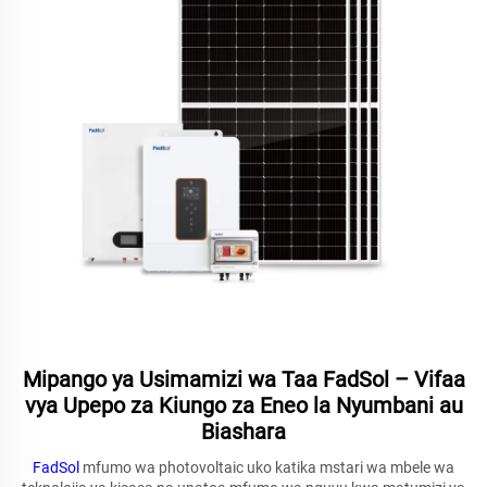
Mipango ya Usimamizi wa Taa FadSol – Vifaa
vya Upepo za Kiungo za Eneo la Nyumbani au
Biashara
FadSol
mfumo wa photovoltaic uko katika mstari wa mbele wa