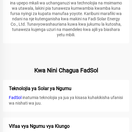
ina upepo mkali wa uchanganuzi wa technolojia na msimamo
wa utawala, lakini pia tunaweza kumwambia kwamba kuna
fursa nyingi za kupata manufaa yoyote. Karibuni marafiki wa
ndani na nje kutenganisha kwa makini na Fadi Solar Energy
Co., Ltd. Tunavyowashauriana kuwa kwa jukumu la kutosha,
tunaweza kujenga uzuri na maendeleo kwa ajili ya biashara
yetu mbili.
Kwa Nini Chagua FadSol
Teknolojia ya Solar ya Ngumu
FadSol
inatumia teknolojia ya jua ya kisasa kuhakikisha ufanisi
wa nishati wa juu.
Vifaa vya Ngumu vya Kiungo