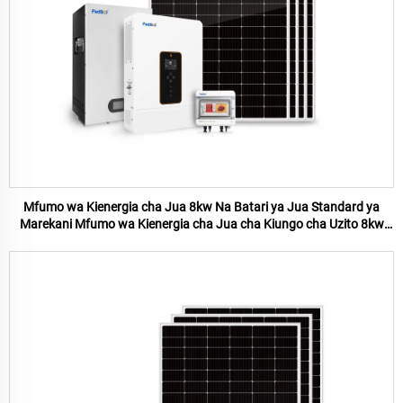
Mfumo wa Kienergia cha Jua 8kw Na Batari ya Jua Standard ya
Marekani Mfumo wa Kienergia cha Jua cha Kiungo cha Uzito 8kw
kwa Tumia ya Nyumbani