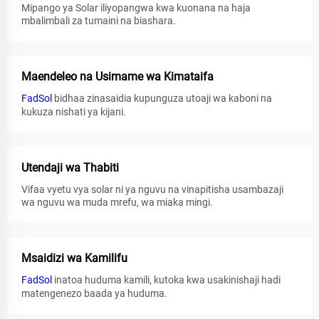
Mipango ya Solar iliyopangwa kwa kuonana na haja
mbalimbali za tumaini na biashara.
Maendeleo na Usimame wa Kimataifa
FadSol
bidhaa zinasaidia kupunguza utoaji wa kaboni na
kukuza nishati ya kijani.
Utendaji wa Thabiti
Vifaa vyetu vya solar ni ya nguvu na vinapitisha usambazaji
wa nguvu wa muda mrefu, wa miaka mingi.
Msaidizi wa Kamilifu
FadSol
inatoa huduma kamili, kutoka kwa usakinishaji hadi
matengenezo baada ya huduma.