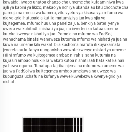
kawaida. Iwapo unatoa chanzo cha umeme cha kufaaminiwa kwa
ajili ya kabini ya likizo, makao ya nchi ya ukanda au kitu chochote cha
pamoja na mmea wa kamera, vitu vyetu vya kisasa vya mfumo wa
nje ya gridi hutusaidia kutilia matumizi ya jua kwa njia ya
kujitegemea. mfumo huu una panel za jua, benki ya bateri yenye
uwezo wa kuhifadhi nishati ya jua, na inverteri za kutoa umeme
kutoka kwenye nishati ya jua. Pamoja na mfumo wa FadSol,
wanachama binafsi wanaweza kutumia mfumo wa nishati ya jua na
kuwa na umeme kila wakati bila kuchoma mafuta ili kuyakamata
jenereta au kufanya uunganisho wowote kwenye mistari ya umeme.
Hii ni mfumo wa kujitegemea ambao ni rahisi sana kutumia na
kujiasiri ambao huluki kila wakati kutoa nishati safi hata katika hali
ya hewa ngumu. Tunatupa tajriba njema na mfumo wa umeme wa
jua wa FadSol wa kujitegemea ambao umekuwa na uwezo wa
kupunguza uchafu na kufanya wewe kuwekezwa kwenye gridi ya
nishati.