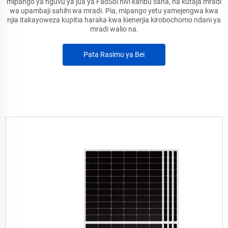
mipango ya nguvu ya jua ya FadSol hivi karibu sana, na kutaja mradi
wa upambaji sahihi wa mradi. Pia, mipango yetu yamejengwa kwa
njia itakayoweza kupitia haraka kwa kienerjia kirobochomo ndani ya
mradi walio na.
Pata Rasimu ya Bei