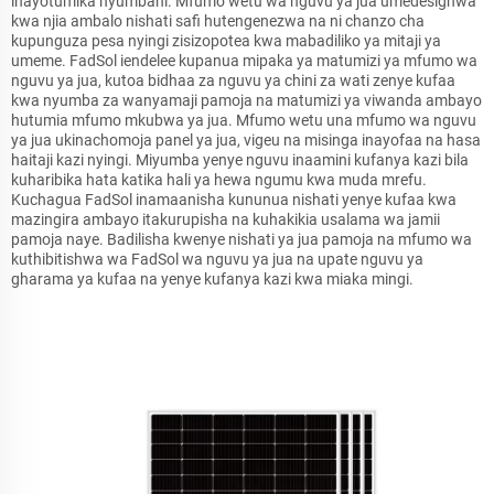
inayotumika nyumbani. Mfumo wetu wa nguvu ya jua umedesignwa
kwa njia ambalo nishati safi hutengenezwa na ni chanzo cha
kupunguza pesa nyingi zisizopotea kwa mabadiliko ya mitaji ya
umeme. FadSol iendelee kupanua mipaka ya matumizi ya mfumo wa
nguvu ya jua, kutoa bidhaa za nguvu ya chini za wati zenye kufaa
kwa nyumba za wanyamaji pamoja na matumizi ya viwanda ambayo
hutumia mfumo mkubwa ya jua. Mfumo wetu una mfumo wa nguvu
ya jua ukinachomoja panel ya jua, vigeu na misinga inayofaa na hasa
haitaji kazi nyingi. Miyumba yenye nguvu inaamini kufanya kazi bila
kuharibika hata katika hali ya hewa ngumu kwa muda mrefu.
Kuchagua FadSol inamaanisha kununua nishati yenye kufaa kwa
mazingira ambayo itakurupisha na kuhakikia usalama wa jamii
pamoja naye. Badilisha kwenye nishati ya jua pamoja na mfumo wa
kuthibitishwa wa FadSol wa nguvu ya jua na upate nguvu ya
gharama ya kufaa na yenye kufanya kazi kwa miaka mingi.