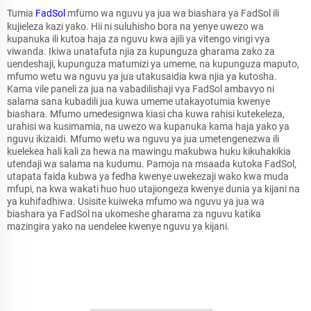
Tumia
FadSol
mfumo wa nguvu ya jua wa biashara ya FadSol ili
kujieleza kazi yako. Hii ni suluhisho bora na yenye uwezo wa
kupanuka ili kutoa haja za nguvu kwa ajili ya vitengo vingi vya
viwanda. Ikiwa unatafuta njia za kupunguza gharama zako za
uendeshaji, kupunguza matumizi ya umeme, na kupunguza maputo,
mfumo wetu wa nguvu ya jua utakusaidia kwa njia ya kutosha.
Kama vile paneli za jua na vabadilishaji vya FadSol ambavyo ni
salama sana kubadili jua kuwa umeme utakayotumia kwenye
biashara. Mfumo umedesignwa kiasi cha kuwa rahisi kutekeleza,
urahisi wa kusimamia, na uwezo wa kupanuka kama haja yako ya
nguvu ikizaidi. Mfumo wetu wa nguvu ya jua umetengenezwa ili
kuelekea hali kali za hewa na mawingu makubwa huku kikuhakikia
utendaji wa salama na kudumu. Pamoja na msaada kutoka FadSol,
utapata faida kubwa ya fedha kwenye uwekezaji wako kwa muda
mfupi, na kwa wakati huo huo utajiongeza kwenye dunia ya kijani na
ya kuhifadhiwa. Usisite kuiweka mfumo wa nguvu ya jua wa
biashara ya FadSol na ukomeshe gharama za nguvu katika
mazingira yako na uendelee kwenye nguvu ya kijani.