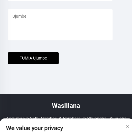
TUMIA Ujumbe
Wasiliana
Add: mji wa 26th, Nambari 8, Barabara ya Shuangbai, Kijiji cha
Yuanhua, Haining, Zhejiang, PR China
We value your privacy