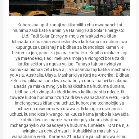
Kuboresha upatikanaji na kikamilifu cha mwananchi ni
muhimu zaidi katika amini ya Haining Fadi Solar Energy Co.,
Ltd. Fadi Solar Energy ni moja ya wakazi wa kifani
kibinadamisho sana wameshindwa kutokana na uchumi wa
kupunguza uzalishaji na bidhaa za kuendeleza kama vile
heater za jua, panel za jua na kadhalika. Kupitia miaka mingi
ya maendeleo, Fadi imekuwa moja ya viongozi bora zaidi
katika sektor ya nguvu ya jua. Tunayo tajriba nyingi ya
kuchukua bidhaa zetu kwa ajili ya usambazaji katika mashariki
ya Asia, Australia, Ulaya, Mashariki ya Kati na Amerika. Bidhaa
zetu zinajulikana sana kwa sababu ya ubora na bei la salama.
Baada ya miaka mingi ya kuhakikisha na huduma duniani,
bidhaa zetu zinapata idadi kubwa katika pasi la ndege. Ili
tuweze kutoa huduma nzuri zaidi kwa wanachama wetu, Fadi
imetengeneza kifaa cha uchuzi, kuboresha technolojia ya
uchuzi na msimamo wa utawala. Ili kuingiza usimamizi,
uchuzi, kusindikiza kiwango, na kuuza kama jambo la kawaida,
kutoka kwa usimamizi wa mbegu ya kuanzishaji na
mchanganyiko wa baadaye ya huduma, tumeleta TQM na njia
nyingine za uchuzi mzuri ili kuhakikisha maslahi ya
wanachama wetu. Karne ya 21 ni karne ya uchumi wa elimu,