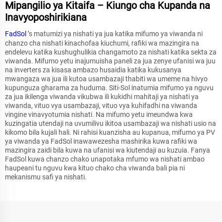
Mipangilio ya Kitaifa – Kiungo cha Kupanda na
Inavyoposhirikiana
FadSol
’s matumizi ya nishati ya jua katika mifumo ya viwanda ni
chanzo cha nishati kinachofaa kiuchumi, rafiki wa mazingira na
endelevu katika kushughulikia changamoto za nishati katika sekta za
viwanda. Mifumo yetu inajumuisha paneli za jua zenye ufanisi wa juu
na inverters za kisasa ambazo husaidia katika kukusanya
mwangaza wa jua ili kutoa usambazaji thabiti wa umeme na hivyo
kupunguza gharama za huduma. Siti-Sol inatumia mifumo ya nguvu
za jua ikilenga viwanda vikubwa ili kukidhi mahitaji ya nishati ya
viwanda, vituo vya usambazaji, vituo vya kuhifadhi na viwanda
vingine vinavyotumia nishati. Na mifumo yetu imeundwa kwa
kuzingatia utendaji na uvumilivu ikitoa usambazaji wa nishati usio na
kikomo bila kujali hali. Ni rahisi kuanzisha au kupanua, mifumo ya PV
ya viwanda ya FadSol inawawezesha mashirika kuwa rafiki wa
mazingira zaidi bila kuwa na ufanisi wa kiutendaji au kuzuia. Fanya
FadSol kuwa chanzo chako unapotaka mfumo wa nishati ambao
haupeani tu nguvu kwa kituo chako cha viwanda bali pia ni
mekanismu safi ya nishati.