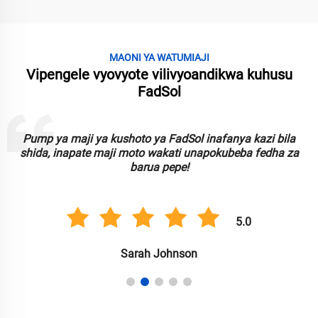
MAONI YA WATUMIAJI
Vipengele vyovyote vilivyoandikwa kuhusu
FadSol
Pump ya maji ya kushoto ya FadSol inafanya kazi bila
shida, inapate maji moto wakati unapokubeba fedha za
barua pepe!
5.0
Sarah Johnson