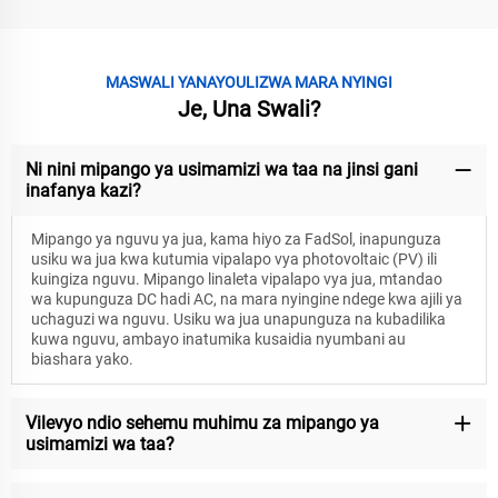
MASWALI YANAYOULIZWA MARA NYINGI
Je, Una Swali?
Ni nini mipango ya usimamizi wa taa na jinsi gani
inafanya kazi?
Mipango ya nguvu ya jua, kama hiyo za FadSol, inapunguza
usiku wa jua kwa kutumia vipalapo vya photovoltaic (PV) ili
kuingiza nguvu. Mipango linaleta vipalapo vya jua, mtandao
wa kupunguza DC hadi AC, na mara nyingine ndege kwa ajili ya
uchaguzi wa nguvu. Usiku wa jua unapunguza na kubadilika
kuwa nguvu, ambayo inatumika kusaidia nyumbani au
biashara yako.
Vilevyo ndio sehemu muhimu za mipango ya
usimamizi wa taa?