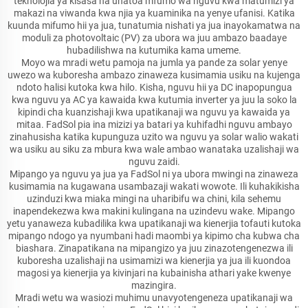
teknolojia ya kisasa na unatoa mfumo wa nguvu kwa matumizi ya
makazi na viwanda kwa njia ya kuaminika na yenye ufanisi. Katika
kuunda mifumo hii ya jua, tunatumia nishati ya jua inayokamatwa na
moduli za photovoltaic (PV) za ubora wa juu ambazo baadaye
hubadilishwa na kutumika kama umeme.
Moyo wa mradi wetu pamoja na jumla ya pande za solar yenye
uwezo wa kuboresha ambazo zinaweza kusimamia usiku na kujenga
ndoto halisi kutoka kwa hilo. Kisha, nguvu hii ya DC inapopungua
kwa nguvu ya AC ya kawaida kwa kutumia inverter ya juu la soko la
kipindi cha kuanzishaji kwa upatikanaji wa nguvu ya kawaida ya
mitaa. FadSol pia ina mizizi ya batari ya kuhifadhi nguvu ambayo
zinahusisha katika kupunguza uzito wa nguvu ya solar walio wakati
wa usiku au siku za mbura kwa wale ambao wanataka uzalishaji wa
nguvu zaidi.
Mipango ya nguvu ya jua ya FadSol ni ya ubora mwingi na zinaweza
kusimamia na kugawana usambazaji wakati wowote. Ili kuhakikisha
uzinduzi kwa miaka mingi na uharibifu wa chini, kila sehemu
inapendekezwa kwa makini kulingana na uzindevu wake. Mipango
yetu yanaweza kubadilika kwa upatikanaji wa kienerjia tofauti kutoka
mipango ndogo ya nyumbani hadi maombi ya kipimo cha kubwa cha
biashara. Zinapatikana na mipangizo ya juu zinazotengenezwa ili
kuboresha uzalishaji na usimamizi wa kienerjia ya jua ili kuondoa
magosi ya kienerjia ya kivinjari na kubainisha athari yake kwenye
mazingira.
Mradi wetu wa wasiozi muhimu unavyotengeneza upatikanaji wa