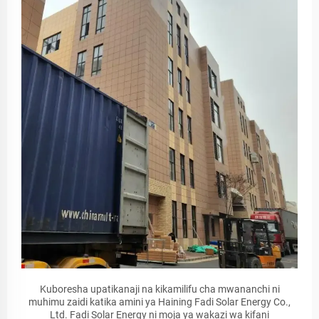
Kuboresha upatikanaji na kikamilifu cha mwananchi ni
muhimu zaidi katika amini ya Haining Fadi Solar Energy Co.,
Ltd. Fadi Solar Energy ni moja ya wakazi wa kifani