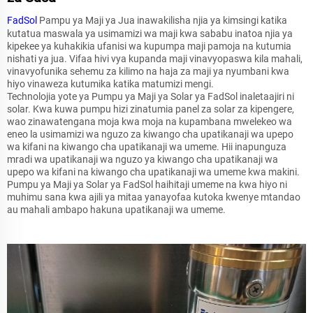
FadSol
Pampu ya Maji ya Jua inawakilisha njia ya kimsingi katika
kutatua maswala ya usimamizi wa maji kwa sababu inatoa njia ya
kipekee ya kuhakikia ufanisi wa kupumpa maji pamoja na kutumia
nishati ya jua. Vifaa hivi vya kupanda maji vinavyopaswa kila mahali,
vinavyofunika sehemu za kilimo na haja za maji ya nyumbani kwa
hiyo vinaweza kutumika katika matumizi mengi.
Technolojia yote ya Pumpu ya Maji ya Solar ya FadSol inaletaajiri ni
solar. Kwa kuwa pumpu hizi zinatumia panel za solar za kipengere,
wao zinawatengana moja kwa moja na kupambana mwelekeo wa
eneo la usimamizi wa nguzo za kiwango cha upatikanaji wa upepo
wa kifani na kiwango cha upatikanaji wa umeme. Hii inapunguza
mradi wa upatikanaji wa nguzo ya kiwango cha upatikanaji wa
upepo wa kifani na kiwango cha upatikanaji wa umeme kwa makini.
Pumpu ya Maji ya Solar ya FadSol haihitaji umeme na kwa hiyo ni
muhimu sana kwa ajili ya mitaa yanayofaa kutoka kwenye mtandao
au mahali ambapo hakuna upatikanaji wa umeme.