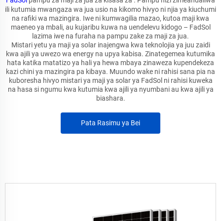
FadSol
pampu za maji za jua za kisasa za . Pampu hizi zimeandaliwa
ili kutumia mwangaza wa jua usio na kikomo hivyo ni njia ya kiuchumi
na rafiki wa mazingira. Iwe ni kumwagilia mazao, kutoa maji kwa
maeneo ya mbali, au kujaribu kuwa na uendelevu kidogo – FadSol
lazima iwe na furaha na pampu zake za maji za jua.
Mistari yetu ya maji ya solar inajengwa kwa teknolojia ya juu zaidi
kwa ajili ya uwezo wa energy na upya kabisa. Zinategemea kutumika
hata katika matatizo ya hali ya hewa mbaya zinaweza kupendekeza
kazi chini ya mazingira pa kibaya. Muundo wake ni rahisi sana pia na
kuboresha hivyo mistari ya maji ya solar ya FadSol ni rahisi kuweka
na hasa si ngumu kwa kutumia kwa ajili ya nyumbani au kwa ajili ya
biashara.
Pata Rasimu ya Bei