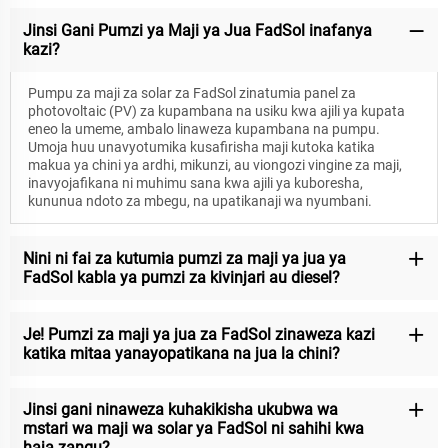
Jinsi Gani Pumzi ya Maji ya Jua FadSol inafanya
kazi?
Pumpu za maji za solar za FadSol zinatumia panel za
photovoltaic (PV) za kupambana na usiku kwa ajili ya kupata
eneo la umeme, ambalo linaweza kupambana na pumpu.
Umoja huu unavyotumika kusafirisha maji kutoka katika
makua ya chini ya ardhi, mikunzi, au viongozi vingine za maji,
inavyojafikana ni muhimu sana kwa ajili ya kuboresha,
kununua ndoto za mbegu, na upatikanaji wa nyumbani.
Nini ni fai za kutumia pumzi za maji ya jua ya
FadSol kabla ya pumzi za kivinjari au diesel?
Je! Pumzi za maji ya jua za FadSol zinaweza kazi
katika mitaa yanayopatikana na jua la chini?
Jinsi gani ninaweza kuhakikisha ukubwa wa
mstari wa maji wa solar ya FadSol ni sahihi kwa
haja zangu?