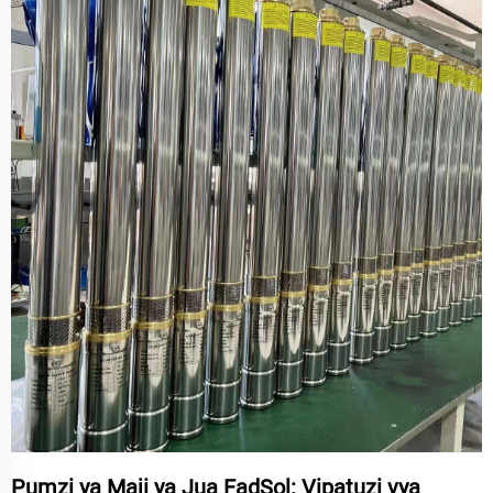
Pumzi ya Maji ya Jua FadSol: Vipatuzi vya