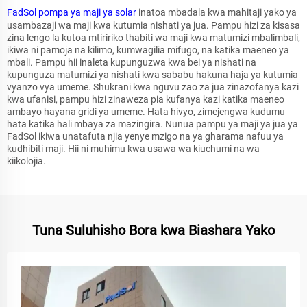
FadSol
pompa ya maji ya solar
inatoa mbadala kwa mahitaji yako ya
usambazaji wa maji kwa kutumia nishati ya jua. Pampu hizi za kisasa
zina lengo la kutoa mtiririko thabiti wa maji kwa matumizi mbalimbali,
ikiwa ni pamoja na kilimo, kumwagilia mifugo, na katika maeneo ya
mbali. Pampu hii inaleta kupunguzwa kwa bei ya nishati na
kupunguza matumizi ya nishati kwa sababu hakuna haja ya kutumia
vyanzo vya umeme. Shukrani kwa nguvu zao za jua zinazofanya kazi
kwa ufanisi, pampu hizi zinaweza pia kufanya kazi katika maeneo
ambayo hayana gridi ya umeme. Hata hivyo, zimejengwa kudumu
hata katika hali mbaya za mazingira. Nunua pampu ya maji ya jua ya
FadSol ikiwa unatafuta njia yenye mzigo na ya gharama nafuu ya
kudhibiti maji. Hii ni muhimu kwa usawa wa kiuchumi na wa
kiikolojia.
Tuna Suluhisho Bora kwa Biashara Yako