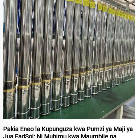
Pakia Eneo la Kupunguza kwa Pumzi ya Maji ya
Jua FadSol: Ni Muhimu kwa Maumbile na