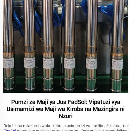
Pumzi za Maji ya Jua FadSol: Vipatuzi vya
Usimamizi wa Maji wa Kiroba na Mazingira ni
Nzuri
Rekebisha mtazamo wako kuhusu usimamizi wa rasilimali za maji na