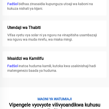
FadSol
bidhaa zinasaidia kupunguza utoaji wa kaboni na
kukuza nishati ya kijani.
Utendaji wa Thabiti
Vifaa vyetu vya solar ni ya nguvu na vinapitisha usambazaji
wa nguvu wa muda mrefu, wa miaka mingi.
Msaidizi wa Kamilifu
FadSol
inatoa huduma kamili, kutoka kwa usakinishaji hadi
matengenezo baada ya huduma.
MAONI YA WATUMIAJI
Vipengele vyovyote vilivyoandikwa kuhusu