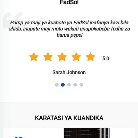
FadSol
Taa za kushoto za FadSol ni nzuri, mbadala na inaweza
kufidi. Zinazofaa kwa kupanga uzuri wa bustani wangu kwa
usimbaji!
5.0
Anil Singh
KARATASI YA KUANDIKA