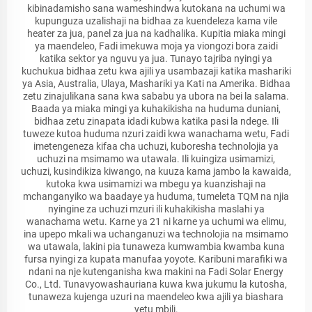
kibinadamisho sana wameshindwa kutokana na uchumi wa
kupunguza uzalishaji na bidhaa za kuendeleza kama vile
heater za jua, panel za jua na kadhalika. Kupitia miaka mingi
ya maendeleo, Fadi imekuwa moja ya viongozi bora zaidi
katika sektor ya nguvu ya jua. Tunayo tajriba nyingi ya
kuchukua bidhaa zetu kwa ajili ya usambazaji katika mashariki
ya Asia, Australia, Ulaya, Mashariki ya Kati na Amerika. Bidhaa
zetu zinajulikana sana kwa sababu ya ubora na bei la salama.
Baada ya miaka mingi ya kuhakikisha na huduma duniani,
bidhaa zetu zinapata idadi kubwa katika pasi la ndege. Ili
tuweze kutoa huduma nzuri zaidi kwa wanachama wetu, Fadi
imetengeneza kifaa cha uchuzi, kuboresha technolojia ya
uchuzi na msimamo wa utawala. Ili kuingiza usimamizi,
uchuzi, kusindikiza kiwango, na kuuza kama jambo la kawaida,
kutoka kwa usimamizi wa mbegu ya kuanzishaji na
mchanganyiko wa baadaye ya huduma, tumeleta TQM na njia
nyingine za uchuzi mzuri ili kuhakikisha maslahi ya
wanachama wetu. Karne ya 21 ni karne ya uchumi wa elimu,
ina upepo mkali wa uchanganuzi wa technolojia na msimamo
wa utawala, lakini pia tunaweza kumwambia kwamba kuna
fursa nyingi za kupata manufaa yoyote. Karibuni marafiki wa
ndani na nje kutenganisha kwa makini na Fadi Solar Energy
Co., Ltd. Tunavyowashauriana kuwa kwa jukumu la kutosha,
tunaweza kujenga uzuri na maendeleo kwa ajili ya biashara
yetu mbili.