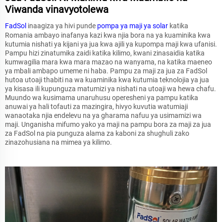
Viwanda vinavyotolewa
FadSol
inaagiza ya hivi punde
pompa ya maji ya solar
katika
Romania ambayo inafanya kazi kwa njia bora na ya kuaminika kwa
kutumia nishati ya kijani ya jua kwa ajili ya kupompa maji kwa ufanisi.
Pampu hizi zinatumika zaidi katika kilimo, kwani zinasaidia katika
kumwagilia mara kwa mara mazao na wanyama, na katika maeneo
ya mbali ambapo umeme ni haba. Pampu za maji za jua za FadSol
hutoa utoaji thabiti na wa kuaminika kwa kutumia teknolojia ya jua
ya kisasa ili kupunguza matumizi ya nishati na utoaji wa hewa chafu.
Muundo wa kusimama unaruhusu operesheni ya pampu katika
anuwai ya hali tofauti za mazingira, hivyo kuvutia watumiaji
wanaotaka njia endelevu na ya gharama nafuu ya usimamizi wa
maji. Unganisha mifumo yako ya maji na pampu bora za maji za jua
za FadSol na pia punguza alama za kaboni za shughuli zako
zinazohusiana na mimea ya kilimo.