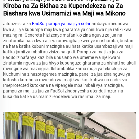
Kiroba na Za Bidhaa za Kupendekeza na Za
Biashara kwa Usimamizi wa Maji wa Mikono
Jifunze sifa za
FadSol
pompa ya maji ya solar
ambayo imeundwa
kwa ajili ya kupumpa maji kwa gharama ya chini kwa njia rafiki kwa
mazingira. Genereta hizi zenye mafanikio zina nguvu za jua na
zinatumika hasa kwa ajili ya umwagiliaji kwenye mashamba, bustani
na hata katika kubuni mazingira au hata katika usambazaji wa maji
katika jamii za mbali au zisizo na gridi. Pampu za maji za jua za
FadSol zinafanya kazi bila uhusiano wa umeme wa nje kwani
zinatumia nguvu za jua hivyo kupunguza gharama za nishati na ukali
mwingine wa mazingira. Ikitambulika kama moja ya teknolojia za
kiuchumi na zinazotegemea mazingira, paneli za jua zina nguvu ya
kutosha kuruhusu mwendo wa maji kwa kasi kubwa na endelevu.
Imeprotected kutokana na vipengele mbalimbali vya mazingira,
pampu za maji za jua za FadSol zinaonyesha utendaji mzuri na
kusaidia katika usimamizi endelevu wa rasilimali za maji.