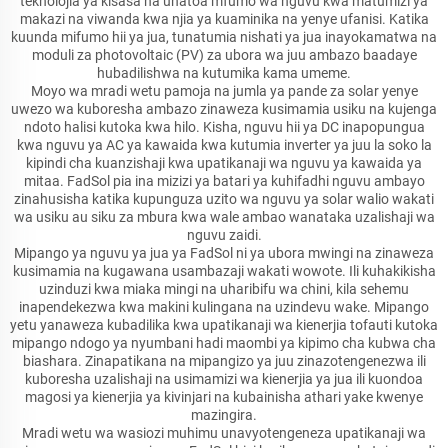
teknolojia ya kisasa na unatoa mfumo wa nguvu kwa matumizi ya
makazi na viwanda kwa njia ya kuaminika na yenye ufanisi. Katika
kuunda mifumo hii ya jua, tunatumia nishati ya jua inayokamatwa na
moduli za photovoltaic (PV) za ubora wa juu ambazo baadaye
hubadilishwa na kutumika kama umeme.
Moyo wa mradi wetu pamoja na jumla ya pande za solar yenye
uwezo wa kuboresha ambazo zinaweza kusimamia usiku na kujenga
ndoto halisi kutoka kwa hilo. Kisha, nguvu hii ya DC inapopungua
kwa nguvu ya AC ya kawaida kwa kutumia inverter ya juu la soko la
kipindi cha kuanzishaji kwa upatikanaji wa nguvu ya kawaida ya
mitaa. FadSol pia ina mizizi ya batari ya kuhifadhi nguvu ambayo
zinahusisha katika kupunguza uzito wa nguvu ya solar walio wakati
wa usiku au siku za mbura kwa wale ambao wanataka uzalishaji wa
nguvu zaidi.
Mipango ya nguvu ya jua ya FadSol ni ya ubora mwingi na zinaweza
kusimamia na kugawana usambazaji wakati wowote. Ili kuhakikisha
uzinduzi kwa miaka mingi na uharibifu wa chini, kila sehemu
inapendekezwa kwa makini kulingana na uzindevu wake. Mipango
yetu yanaweza kubadilika kwa upatikanaji wa kienerjia tofauti kutoka
mipango ndogo ya nyumbani hadi maombi ya kipimo cha kubwa cha
biashara. Zinapatikana na mipangizo ya juu zinazotengenezwa ili
kuboresha uzalishaji na usimamizi wa kienerjia ya jua ili kuondoa
magosi ya kienerjia ya kivinjari na kubainisha athari yake kwenye
mazingira.
Mradi wetu wa wasiozi muhimu unavyotengeneza upatikanaji wa