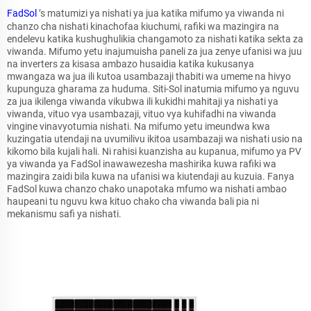
FadSol
’s matumizi ya nishati ya jua katika mifumo ya viwanda ni
chanzo cha nishati kinachofaa kiuchumi, rafiki wa mazingira na
endelevu katika kushughulikia changamoto za nishati katika sekta za
viwanda. Mifumo yetu inajumuisha paneli za jua zenye ufanisi wa juu
na inverters za kisasa ambazo husaidia katika kukusanya
mwangaza wa jua ili kutoa usambazaji thabiti wa umeme na hivyo
kupunguza gharama za huduma. Siti-Sol inatumia mifumo ya nguvu
za jua ikilenga viwanda vikubwa ili kukidhi mahitaji ya nishati ya
viwanda, vituo vya usambazaji, vituo vya kuhifadhi na viwanda
vingine vinavyotumia nishati. Na mifumo yetu imeundwa kwa
kuzingatia utendaji na uvumilivu ikitoa usambazaji wa nishati usio na
kikomo bila kujali hali. Ni rahisi kuanzisha au kupanua, mifumo ya PV
ya viwanda ya FadSol inawawezesha mashirika kuwa rafiki wa
mazingira zaidi bila kuwa na ufanisi wa kiutendaji au kuzuia. Fanya
FadSol kuwa chanzo chako unapotaka mfumo wa nishati ambao
haupeani tu nguvu kwa kituo chako cha viwanda bali pia ni
mekanismu safi ya nishati.