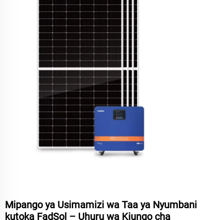
Mipango ya Usimamizi wa Taa ya Nyumbani
kutoka FadSol – Uhuru wa Kiungo cha