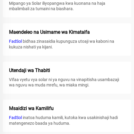
Mipango ya Solar iliyopangwa kwa kuonana na haja
mbalimbali za tumaini na biashara.
Maendeleo na Usimame wa Kimataifa
FadSol
bidhaa zinasaidia kupunguza utoaji wa kaboni na
kukuza nishati ya kijani.
Utendaji wa Thabiti
Vifaa vyetu vya solar ni ya nguvu na vinapitisha usambazaji
wa nguvu wa muda mrefu, wa miaka mingi.
Msaidizi wa Kamilifu
FadSol
inatoa huduma kamili, kutoka kwa usakinishaji hadi
matengenezo baada ya huduma.