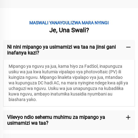
MASWALI YANAYOULIZWA MARA NYINGI
Je, Una Swali?
Ni nini mipango ya usimamizi wa taa na jinsi gani
inafanya kazi?
Mipango ya nguvu ya jua, kama hiyo za FadSol, inapunguza
usiku wa jua kwa kutumia vipalapo vya photovoltaic (PV) ili
kuingiza nguvu. Mipango linaleta vipalapo vya jua, mtandao
wa kupunguza DC hadi AC, na mara nyingine ndege kwa ajili ya
uchaguzi wa nguvu. Usiku wa jua unapunguza na kubadilika
kuwa nguvu, ambayo inatumika kusaidia nyumbani au
biashara yako.
Vilevyo ndio sehemu muhimu za mipango ya
usimamizi wa taa?