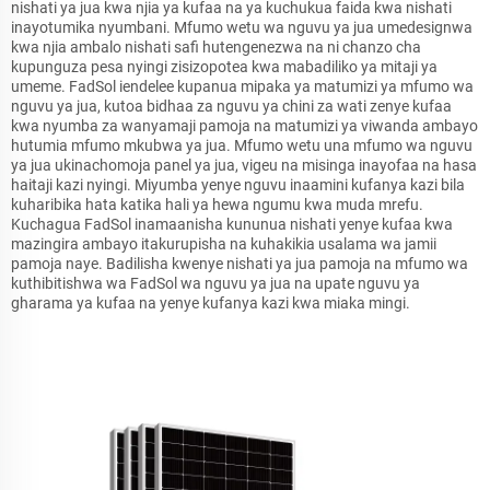
nishati ya jua kwa njia ya kufaa na ya kuchukua faida kwa nishati
inayotumika nyumbani. Mfumo wetu wa nguvu ya jua umedesignwa
kwa njia ambalo nishati safi hutengenezwa na ni chanzo cha
kupunguza pesa nyingi zisizopotea kwa mabadiliko ya mitaji ya
umeme. FadSol iendelee kupanua mipaka ya matumizi ya mfumo wa
nguvu ya jua, kutoa bidhaa za nguvu ya chini za wati zenye kufaa
kwa nyumba za wanyamaji pamoja na matumizi ya viwanda ambayo
hutumia mfumo mkubwa ya jua. Mfumo wetu una mfumo wa nguvu
ya jua ukinachomoja panel ya jua, vigeu na misinga inayofaa na hasa
haitaji kazi nyingi. Miyumba yenye nguvu inaamini kufanya kazi bila
kuharibika hata katika hali ya hewa ngumu kwa muda mrefu.
Kuchagua FadSol inamaanisha kununua nishati yenye kufaa kwa
mazingira ambayo itakurupisha na kuhakikia usalama wa jamii
pamoja naye. Badilisha kwenye nishati ya jua pamoja na mfumo wa
kuthibitishwa wa FadSol wa nguvu ya jua na upate nguvu ya
gharama ya kufaa na yenye kufanya kazi kwa miaka mingi.