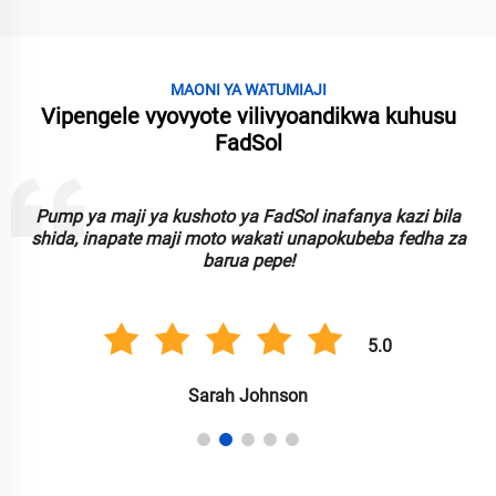
MAONI YA WATUMIAJI
Vipengele vyovyote vilivyoandikwa kuhusu
FadSol
Pump ya maji ya kushoto ya FadSol inafanya kazi bila
shida, inapate maji moto wakati unapokubeba fedha za
barua pepe!
5.0
Sarah Johnson