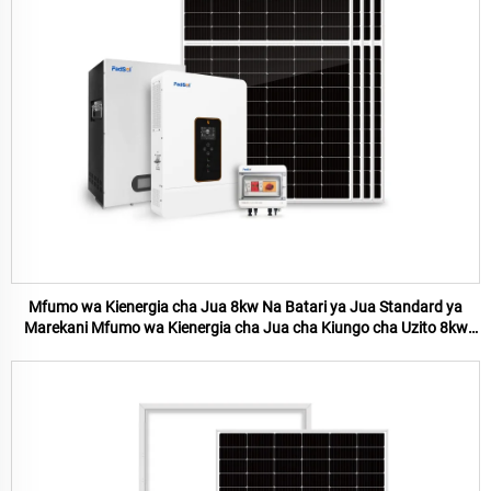
Mfumo wa Kienergia cha Jua 8kw Na Batari ya Jua Standard ya
Marekani Mfumo wa Kienergia cha Jua cha Kiungo cha Uzito 8kw
kwa Tumia ya Nyumbani