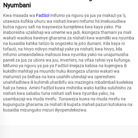
Nyumbani
Kwa msaada wa
FadSol
mifumo ya nguvu ya jua ya makazi ya ’s,
utaweza kufikia uhuru wa nishati kwani mifumo hii imekusudiwa
kutoa nguvu safi na inayoweza kurejelewa kwa kaya yako. Pia
inaboresha uzalishaji wa umeme wa jadi, ikiongeza thamani ya mali
wakati waokoa kwenye gharama za nishati kwa wamiliki wa nyumba
na kusaidia katika tatizo la ongezeko la joto duniani. Kila kaya ni
tofauti, na hivyo ndivyo mahitaji yake ya nishati; kwa hivyo, kila
mfumo umeandaliwa mahsusi kwa nyumba yako na unajumuisha
paneli za jua za ubora wa juu, inverters, na vifaa rahisi vya kufunga.
Mifumo ya nguvu ya jua ya FadSol imejaza kabisa na kujengwa ili
kukidhi mahitaji ya muundo huku ikiongeza ufanisi wakati wa
matumizi ya bidhaa na kwa usahihi utendaji wa operesheni
unahifadhiwa ili kuhimili uharibifu wa mazingira mbalimbali kuelekea
hali ya hewa. Amini FadSol kuwa mshirika wako katika suluhisho za
nishati kwa sababu tuna nishati safi kwa nyumba yako, na
usambazaji wa muda mrefu. Tunaweza kuwa na muda mrefu na
kupunguza gharama za nishati ili kupata mahali pazuri kutokana na
kusaidia mizunguko mizuri iliyopendekezwa.