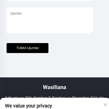
TUMIA Ujumbe
Wasiliana
Add: mji wa 26th, Nambari 8, Barabara ya Shuangbai, Kijiji cha
Yuanhua, Haining, Zhejiang, PR China
We value your privacy