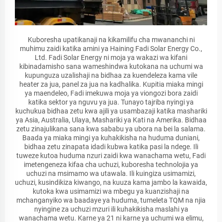
Kuboresha upatikanaji na kikamilifu cha mwananchi ni
muhimu zaidi katika amini ya Haining Fadi Solar Energy Co.,
Ltd. Fadi Solar Energy ni moja ya wakazi wa kifani
kibinadamisho sana wameshindwa kutokana na uchumi wa
kupunguza uzalishaji na bidhaa za kuendeleza kama vile
heater za jua, panel za jua na kadhalika. Kupitia miaka mingi
ya maendeleo, Fadi imekuwa moja ya viongozi bora zaidi
katika sektor ya nguvu ya jua. Tunayo tajriba nyingi ya
kuchukua bidhaa zetu kwa ajili ya usambazaji katika mashariki
ya Asia, Australia, Ulaya, Mashariki ya Kati na Amerika. Bidhaa
zetu zinajulikana sana kwa sababu ya ubora na bei la salama.
Baada ya miaka mingi ya kuhakikisha na huduma duniani,
bidhaa zetu zinapata idadi kubwa katika pasi la ndege. Ili
tuweze kutoa huduma nzuri zaidi kwa wanachama wetu, Fadi
imetengeneza kifaa cha uchuzi, kuboresha technolojia ya
uchuzi na msimamo wa utawala. Ili kuingiza usimamizi,
uchuzi, kusindikiza kiwango, na kuuza kama jambo la kawaida,
kutoka kwa usimamizi wa mbegu ya kuanzishaji na
mchanganyiko wa baadaye ya huduma, tumeleta TQM na njia
nyingine za uchuzi mzuri ili kuhakikisha maslahi ya
wanachama wetu. Karne ya 21 ni karne ya uchumi wa elimu,