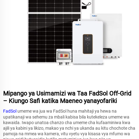
Mipango ya Usimamizi wa Taa FadSol Off-Grid
– Kiungo Safi katika Maeneo yanayofariki
FadSol
umeme wa jua wa FadSol huna mahitaji ya hewa na
upatikanaji wa sehemu za mbali kabisa bila kutekeleza umeme wa
kawaida. Iwapo unatoa chanzo cha umeme cha kufaaminiwa kwa
ajili ya kabini ya likizo, makao ya nchi ya ukanda au kitu chochote cha
pamoja na mmea wa kamera, vitu vyetu vya kisasa vya mfumo wa