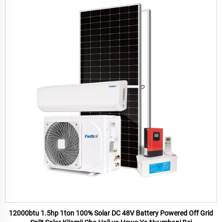
12000btu 1.5hp 1ton 100% Solar DC 48V Battery Powered Off Grid