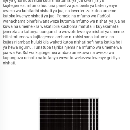
nje ya gridi hutusaidia kutilia matumizi ya jua kwa njia ya
kujitegemea. mfumo huu una panel za jua, benki ya bateri yenye
uwezo wa kuhifadhi nishati ya jua, na inverteri za kutoa umeme
kutoka kwenye nishati ya jua. Pamoja na mfumo wa FadSol,
wanachama binafsi wanaweza kutumia mfumo wa nishati ya jua na
kuwa na umeme kila wakati bila kuchoma mafuta ili kuyakamata
jenereta au kufanya uunganisho wowote kwenye mistari ya umeme.
Hii ni mfumo wa kujitegemea ambao ni rahisi sana kutumia na
kujiasiri ambao huluki kila wakati kutoa nishati safi hata katika hali
ya hewa ngumu. Tunatupa tajriba njema na mfumo wa umeme wa
jua wa FadSol wa kujitegemea ambao umekuwa na uwezo wa
kupunguza uchafu na kufanya wewe kuwekezwa kwenye gridi ya
nishati.