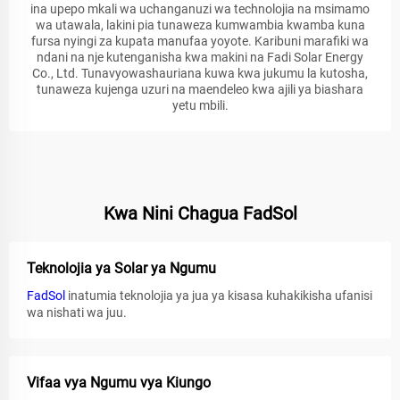
ina upepo mkali wa uchanganuzi wa technolojia na msimamo
wa utawala, lakini pia tunaweza kumwambia kwamba kuna
fursa nyingi za kupata manufaa yoyote. Karibuni marafiki wa
ndani na nje kutenganisha kwa makini na Fadi Solar Energy
Co., Ltd. Tunavyowashauriana kuwa kwa jukumu la kutosha,
tunaweza kujenga uzuri na maendeleo kwa ajili ya biashara
yetu mbili.
Kwa Nini Chagua FadSol
Teknolojia ya Solar ya Ngumu
FadSol
inatumia teknolojia ya jua ya kisasa kuhakikisha ufanisi
wa nishati wa juu.
Vifaa vya Ngumu vya Kiungo