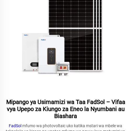
Mipango ya Usimamizi wa Taa FadSol – Vifaa
vya Upepo za Kiungo za Eneo la Nyumbani au
Biashara
FadSol
mfumo wa photovoltaic uko katika mstari wa mbele wa