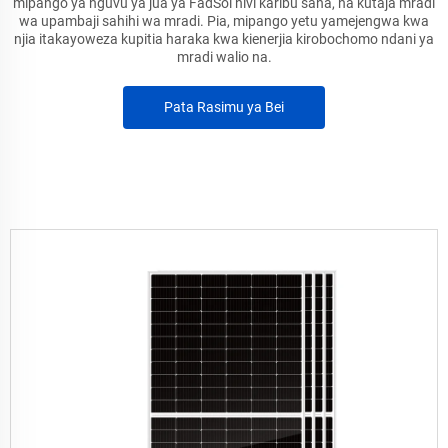
mipango ya nguvu ya jua ya FadSol hivi karibu sana, na kutaja mradi
wa upambaji sahihi wa mradi. Pia, mipango yetu yamejengwa kwa
njia itakayoweza kupitia haraka kwa kienerjia kirobochomo ndani ya
mradi walio na.
Pata Rasimu ya Bei