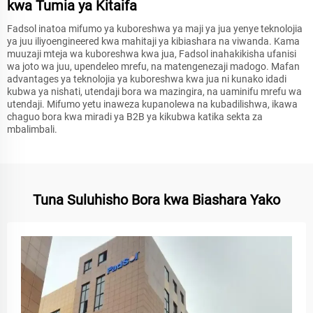
kwa Tumia ya Kitaifa
Fadsol inatoa mifumo ya kuboreshwa ya maji ya jua yenye teknolojia
ya juu iliyoengineered kwa mahitaji ya kibiashara na viwanda. Kama
muuzaji mteja wa kuboreshwa kwa jua, Fadsol inahakikisha ufanisi
wa joto wa juu, upendeleo mrefu, na matengenezaji madogo. Mafan
advantages ya teknolojia ya kuboreshwa kwa jua ni kunako idadi
kubwa ya nishati, utendaji bora wa mazingira, na uaminifu mrefu wa
utendaji. Mifumo yetu inaweza kupanolewa na kubadilishwa, ikawa
chaguo bora kwa miradi ya B2B ya kikubwa katika sekta za
mbalimbali.
Tuna Suluhisho Bora kwa Biashara Yako