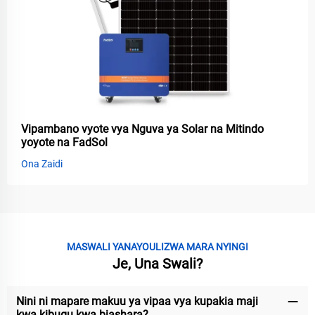
Vipambano vyote vya Nguva ya Solar na Mitindo
yoyote na FadSol
Ona Zaidi
MASWALI YANAYOULIZWA MARA NYINGI
Je, Una Swali?
Nini ni mapare makuu ya vipaa vya kupakia maji
kwa kibugu kwa biashara?