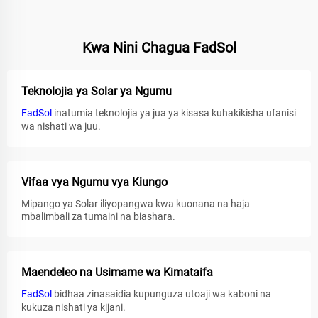
Kwa Nini Chagua FadSol
Teknolojia ya Solar ya Ngumu
FadSol
inatumia teknolojia ya jua ya kisasa kuhakikisha ufanisi
wa nishati wa juu.
Vifaa vya Ngumu vya Kiungo
Mipango ya Solar iliyopangwa kwa kuonana na haja
mbalimbali za tumaini na biashara.
Maendeleo na Usimame wa Kimataifa
FadSol
bidhaa zinasaidia kupunguza utoaji wa kaboni na
kukuza nishati ya kijani.