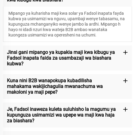
Mipango ya kuharisha maji kwa solar ya Fadsol inapata fayda
kubwa ya usimamizi wa nguvu, upambaji wenye tabasamu, na
kupunguza mchanganyiko wenye jambo la ardhi. Mipango h
hayo ni idadi nzuri kwa wateja B2B ambao wanataka
kuongeza usimamizi wa operesheni na uchumi.
Jinsi gani mipango ya kupakia maji kwa kibugu ya
Fadsol inapata faida za usambazaji wa biashara
kubwa?
Kuna nini B2B wanapokupa kubadilisha
mahakama wakijichagulia mwanachuma wa
makoloni ya maji pepe?
Je, Fadsol inaweza kuleta suluhisho la magumu ya
kupunguza usimamizi wa upepe wa maji kwa haja
za biashara?