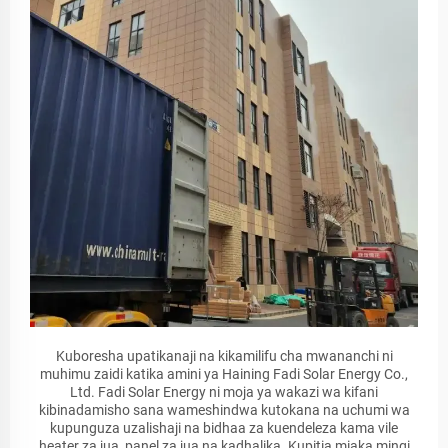
Kuboresha upatikanaji na kikamilifu cha mwananchi ni
muhimu zaidi katika amini ya Haining Fadi Solar Energy Co.,
Ltd. Fadi Solar Energy ni moja ya wakazi wa kifani
kibinadamisho sana wameshindwa kutokana na uchumi wa
kupunguza uzalishaji na bidhaa za kuendeleza kama vile
heater za jua, panel za jua na kadhalika. Kupitia miaka mingi