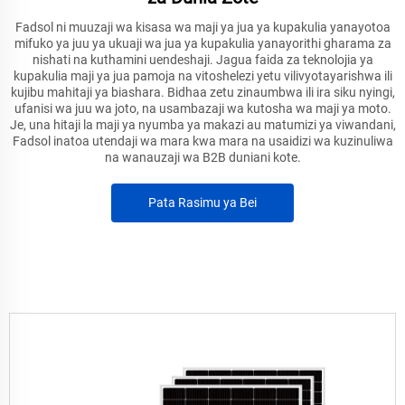
Fadsol ni muuzaji wa kisasa wa maji ya jua ya kupakulia yanayotoa
mifuko ya juu ya ukuaji wa jua ya kupakulia yanayorithi gharama za
nishati na kuthamini uendeshaji. Jagua faida za teknolojia ya
kupakulia maji ya jua pamoja na vitoshelezi yetu vilivyotayarishwa ili
kujibu mahitaji ya biashara. Bidhaa zetu zinaumbwa ili ira siku nyingi,
ufanisi wa juu wa joto, na usambazaji wa kutosha wa maji ya moto.
Je, una hitaji la maji ya nyumba ya makazi au matumizi ya viwandani,
Fadsol inatoa utendaji wa mara kwa mara na usaidizi wa kuzinuliwa
na wanauzaji wa B2B duniani kote.
Pata Rasimu ya Bei