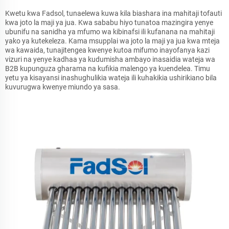
Kwetu kwa Fadsol, tunaelewa kuwa kila biashara ina mahitaji tofauti
kwa joto la maji ya jua. Kwa sababu hiyo tunatoa mazingira yenye
ubunifu na sanidha ya mfumo wa kibinafsi ili kufanana na mahitaji
yako ya kutekeleza. Kama msupplai wa joto la maji ya jua kwa mteja
wa kawaida, tunajitengea kwenye kutoa mifumo inayofanya kazi
vizuri na yenye kadhaa ya kudumisha ambayo inasaidia wateja wa
B2B kupunguza gharama na kufikia malengo ya kuendelea. Timu
yetu ya kisayansi inashughulikia wateja ili kuhakikia ushirikiano bila
kuvurugwa kwenye miundo ya sasa.