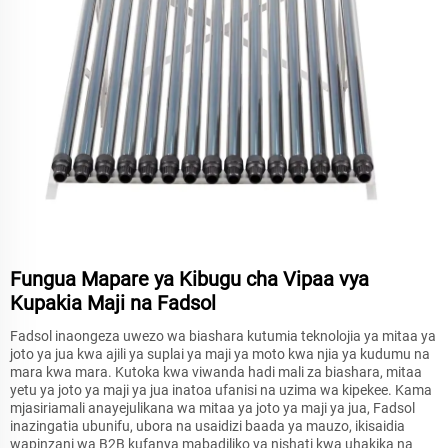
Fungua Mapare ya Kibugu cha Vipaa vya
Kupakia Maji na Fadsol
Fadsol inaongeza uwezo wa biashara kutumia teknolojia ya mitaa ya
joto ya jua kwa ajili ya suplai ya maji ya moto kwa njia ya kudumu na
mara kwa mara. Kutoka kwa viwanda hadi mali za biashara, mitaa
yetu ya joto ya maji ya jua inatoa ufanisi na uzima wa kipekee. Kama
mjasiriamali anayejulikana wa mitaa ya joto ya maji ya jua, Fadsol
inazingatia ubunifu, ubora na usaidizi baada ya mauzo, ikisaidia
wapinzani wa B2B kufanya mabadiliko ya nishati kwa uhakika na