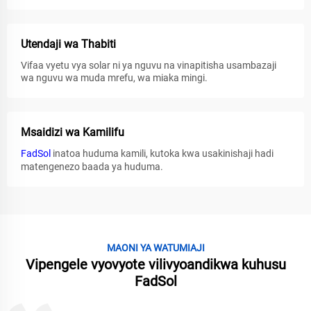
Utendaji wa Thabiti
Vifaa vyetu vya solar ni ya nguvu na vinapitisha usambazaji
wa nguvu wa muda mrefu, wa miaka mingi.
Msaidizi wa Kamilifu
FadSol
inatoa huduma kamili, kutoka kwa usakinishaji hadi
matengenezo baada ya huduma.
MAONI YA WATUMIAJI
Vipengele vyovyote vilivyoandikwa kuhusu
FadSol