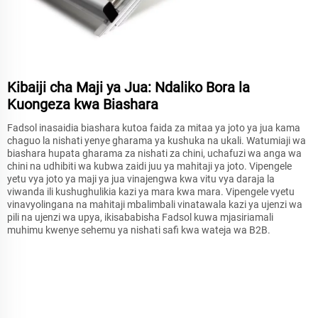
Kibaiji cha Maji ya Jua: Ndaliko Bora la
Kuongeza kwa Biashara
Fadsol inasaidia biashara kutoa faida za mitaa ya joto ya jua kama
chaguo la nishati yenye gharama ya kushuka na ukali. Watumiaji wa
biashara hupata gharama za nishati za chini, uchafuzi wa anga wa
chini na udhibiti wa kubwa zaidi juu ya mahitaji ya joto. Vipengele
yetu vya joto ya maji ya jua vinajengwa kwa vitu vya daraja la
viwanda ili kushughulikia kazi ya mara kwa mara. Vipengele vyetu
vinavyolingana na mahitaji mbalimbali vinatawala kazi ya ujenzi wa
pili na ujenzi wa upya, ikisababisha Fadsol kuwa mjasiriamali
muhimu kwenye sehemu ya nishati safi kwa wateja wa B2B.