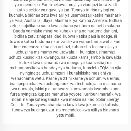
ya maendeleo, Fadi imekuwa moja ya viongozi bora zaidi
katika sektor ya nguvu ya jua. Tunayo tajriba nyingi ya
kuchukua bidhaa zetu kwa ajili ya usambazaji katika mashariki
ya Asia, Australia, Ulaya, Mashariki ya Kati na Amerika. Bidhaa
zetu zinajulikana sana kwa sababu ya ubora na bei la salama.
Baada ya miaka mingi ya kuhakikisha na huduma duniani,
bidhaa zetu zinapata idadi kubwa katika pasi la ndege. Ili
tuweze kutoa huduma nzuri zaidi kwa wanachama wetu, Fadi
imetengeneza kifaa cha uchuzi, kuboresha technolojia ya
uchuzi na msimamo wa utawala. Ili kuingiza usimamizi,
uchuzi, kusindikiza kiwango, na kuuza kama jambo la kawaida,
kutoka kwa usimamizi wa mbegu ya kuanzishaji na
mchanganyiko wa baadaye ya huduma, tumeleta TQM na njia
nyingine za uchuzi mzuri ili kuhakikisha maslahi ya
wanachama wetu. Karne ya 21 ni karne ya uchumi wa elimu,
ina upepo mkali wa uchanganuzi wa technolojia na msimamo
wa utawala, lakini pia tunaweza kumwambia kwamba kuna
fursa nyingi za kupata manufaa yoyote. Karibuni marafiki wa
ndani na nje kutenganisha kwa makini na Fadi Solar Energy
Co., Ltd. Tunavyowashauriana kuwa kwa jukumu la kutosha,
tunaweza kujenga uzuri na maendeleo kwa ajili ya biashara
yetu mbili.