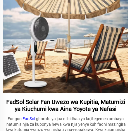
FadSol Solar Fan Uwezo wa Kupitia, Matumizi
ya Kiuchumi kwa Aina Yoyote ya Nafasi
Funguo
FadSol
ghorofu ya jua ni bidhaa ya kujitegemea ambayo
inatumia njia za kuponya hewa kwa njia yenye kuhifadhi mazingira
kwa kutumia vyanzo vya nishati vinavyopakawa. Kwa kujumuisha