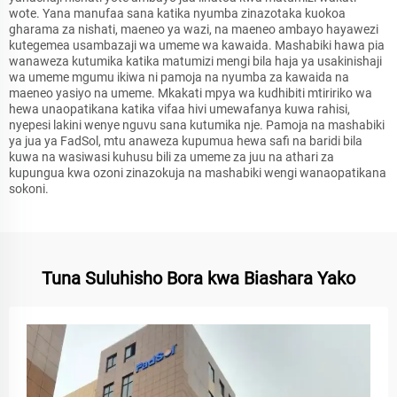
wote. Yana manufaa sana katika nyumba zinazotaka kuokoa
gharama za nishati, maeneo ya wazi, na maeneo ambayo hayawezi
kutegemea usambazaji wa umeme wa kawaida. Mashabiki hawa pia
wanaweza kutumika katika matumizi mengi bila haja ya usakinishaji
wa umeme mgumu ikiwa ni pamoja na nyumba za kawaida na
maeneo yasiyo na umeme. Mkakati mpya wa kudhibiti mtiririko wa
hewa unaopatikana katika vifaa hivi umewafanya kuwa rahisi,
nyepesi lakini wenye nguvu sana kutumika nje. Pamoja na mashabiki
ya jua ya FadSol, mtu anaweza kupumua hewa safi na baridi bila
kuwa na wasiwasi kuhusu bili za umeme za juu na athari za
kupungua kwa ozoni zinazokuja na mashabiki wengi wanaopatikana
sokoni.
Tuna Suluhisho Bora kwa Biashara Yako