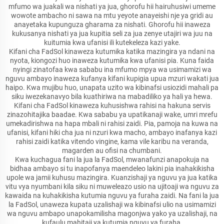
mfumo wa juakali wa nishati ya jua, ghorofu hii hairuhusiwi umeme
wowote ambacho ni sawa na mtu yeyote anayeishi nje ya gridi au
anayetaka kupunguza gharama za nishati. Ghorofu hii inaweza
kukusanya nishati ya jua kupitia seli za jua zenye utajiri wa juu na
kuitumia kwa ufanisi ili kutekeleza kazi yake.
Kifani cha FadSol kinaweza kutumika katika mazingira ya ndani na
nyota, kiongozi huo inaweza kutumika kwa ufanisi pia. Kuna faida
nyingi zinatofaa kwa sababu ina mfumo mpya wa usimamizi wa
nguvu ambayo inaweza kufanya kifani kupigia upua mzuri wakati jua
haipo. Kwa mujibu huo, unapata uzito wa kibinafsi usiozidi mahali pa
siku iwezekanavyo bila kuathiriwa na mabadiliko ya hali ya hewa.
Kifani cha FadSol kinaweza kuhusishwa rahisi na hakuna servis
zinazohitajika baadae. Kwa sababu ya upatikanaji wake, umri mrefu
umekadirishwa na hapa mbali ni rahisi zaidi. Pia, pamoja na kuwa na
ufanisi, kifani hiki cha jua ni nzuri kwa macho, ambayo inafanya kazi
rahisi zaidi katika vitendo vingine, kama vile karibu na veranda,
magarden au ofisi na chumbani.
Kwa kuchagua fani la jua la FadSol, mwanafunzi anapokuja na
bidhaa ambayo si tu inapofanya maendeleo lakini pia inahakikisha
upole wa jamii kuhusu mazingira. Kuanzishaji ya nguvu ya jua katika
vitu vya nyumbani kila siku ni muweleazo usio na ujitoaji wa nguvu za
kawaida na kuhakikisha kutumia nguvu ya furaha zaidi. Na fani la jua
la FadSol, unaweza kupata uzalishaji wa kibinafsi ulio na usimamizi
wa nguvu ambapo unapokamilisha magonjwa yako ya uzalishaji, na
kufaulu mahitaji ya kutumia nguvu ya furaha.