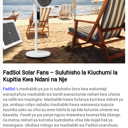
FadSol Solar Fans – Suluhisho la Kiuchumi la
Kupitia Kwa Ndani na Nje
FadSol
's mashabiki ya jua ni suluhisho bora kwa watumiaji
wanaotafuta mashabiki wa baridi wanaotumia nishati kwa ufanisi
na rafiki wa mazingira. Mashabiki hawa hufanya kazi kwa nishati ya
jua, ambayo ndiyo sababu mashabiki hawa wanaweza kupoza
nyumba yako au ofisi au eneo lolote la nje bila kutumia umeme wa
kawaida. Paneli ya jua yenye nguvu imewekwa kwenye kila kitengo
na inatoa nishati ya kutosha kuendesha vifaa bila kujali hali ya
mwangaza. Ukubwa mdogo wa mashabiki wa FadSol unaruhusu