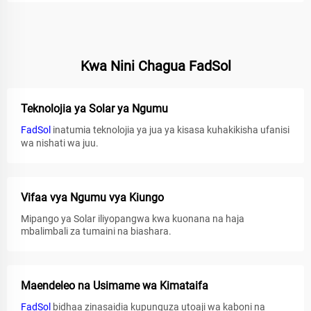
Kwa Nini Chagua FadSol
Teknolojia ya Solar ya Ngumu
FadSol
inatumia teknolojia ya jua ya kisasa kuhakikisha ufanisi
wa nishati wa juu.
Vifaa vya Ngumu vya Kiungo
Mipango ya Solar iliyopangwa kwa kuonana na haja
mbalimbali za tumaini na biashara.
Maendeleo na Usimame wa Kimataifa
FadSol
bidhaa zinasaidia kupunguza utoaji wa kaboni na