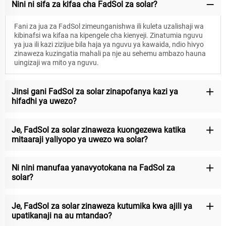
Nini ni sifa za kifaa cha FadSol za solar?
Fani za jua za FadSol zimeunganishwa ili kuleta uzalishaji wa
kibinafsi wa kifaa na kipengele cha kienyeji. Zinatumia nguvu
ya jua ili kazi zizijue bila haja ya nguvu ya kawaida, ndio hivyo
zinaweza kuzingatia mahali pa nje au sehemu ambazo hauna
uingizaji wa mito ya nguvu.
Jinsi gani FadSol za solar zinapofanya kazi ya
hifadhi ya uwezo?
Je, FadSol za solar zinaweza kuongezewa katika
mitaaraji yaliyopo ya uwezo wa solar?
Ni nini manufaa yanavyotokana na FadSol za
solar?
Je, FadSol za solar zinaweza kutumika kwa ajili ya
upatikanaji na au mtandao?