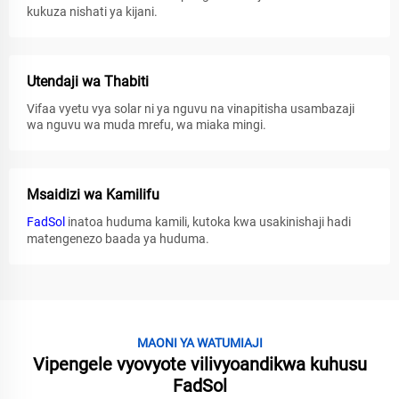
kukuza nishati ya kijani.
Utendaji wa Thabiti
Vifaa vyetu vya solar ni ya nguvu na vinapitisha usambazaji
wa nguvu wa muda mrefu, wa miaka mingi.
Msaidizi wa Kamilifu
FadSol
inatoa huduma kamili, kutoka kwa usakinishaji hadi
matengenezo baada ya huduma.
MAONI YA WATUMIAJI
Vipengele vyovyote vilivyoandikwa kuhusu
FadSol