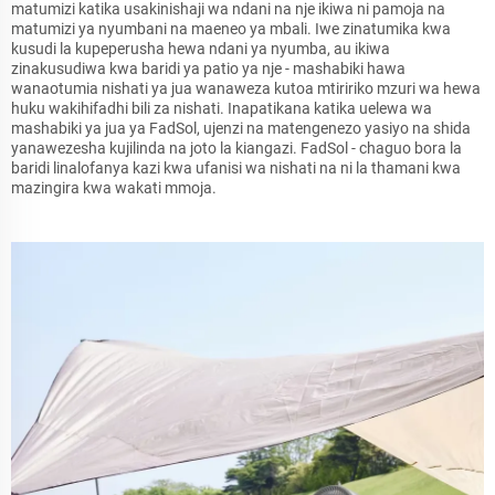
matumizi katika usakinishaji wa ndani na nje ikiwa ni pamoja na
matumizi ya nyumbani na maeneo ya mbali. Iwe zinatumika kwa
kusudi la kupeperusha hewa ndani ya nyumba, au ikiwa
zinakusudiwa kwa baridi ya patio ya nje - mashabiki hawa
wanaotumia nishati ya jua wanaweza kutoa mtiririko mzuri wa hewa
huku wakihifadhi bili za nishati. Inapatikana katika uelewa wa
mashabiki ya jua ya FadSol, ujenzi na matengenezo yasiyo na shida
yanawezesha kujilinda na joto la kiangazi. FadSol - chaguo bora la
baridi linalofanya kazi kwa ufanisi wa nishati na ni la thamani kwa
mazingira kwa wakati mmoja.