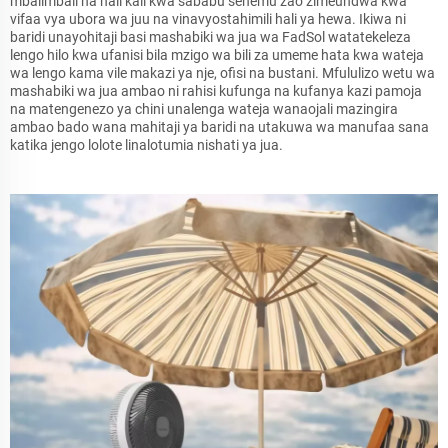
mbalimbali na hali kali kwa sababu sehemu zao zimeundwa kwa
vifaa vya ubora wa juu na vinavyostahimili hali ya hewa. Ikiwa ni
baridi unayohitaji basi mashabiki wa jua wa FadSol watatekeleza
lengo hilo kwa ufanisi bila mzigo wa bili za umeme hata kwa wateja
wa lengo kama vile makazi ya nje, ofisi na bustani. Mfululizo wetu wa
mashabiki wa jua ambao ni rahisi kufunga na kufanya kazi pamoja
na matengenezo ya chini unalenga wateja wanaojali mazingira
ambao bado wana mahitaji ya baridi na utakuwa wa manufaa sana
katika jengo lolote linalotumia nishati ya jua.