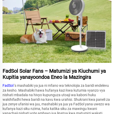
FadSol Solar Fans – Matumizi ya Kiuchumi ya
Kupitia yanayoondoa Eneo la Mazingira
FadSol
's mashabiki ya jua ni mfano wa teknolojia za baridi endelevu
za kesho. Mashabiki hawa hufanya kazi kwa kutumia vyanzo vya
nishati mbadala na hivyo kupunguza utoaji wa kaboni huku
wakihifadhi hewa baridi na kavu kwa urahisi. Shukrani kwa paneli za
jua zenye ufanisi wa juu, mashabiki ya jua ya FadSol yana uwezo wa
kufanya kazi siku nzima, hata katika siku za mawingu kwani
yanachaji nishati yote ambayo jua linatoa kwa matumizi wakati