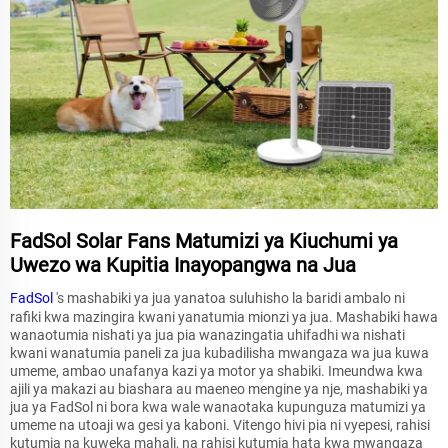
FadSol Solar Fans Matumizi ya Kiuchumi ya
Uwezo wa Kupitia Inayopangwa na Jua
FadSol
's mashabiki ya jua yanatoa suluhisho la baridi ambalo ni
rafiki kwa mazingira kwani yanatumia mionzi ya jua. Mashabiki hawa
wanaotumia nishati ya jua pia wanazingatia uhifadhi wa nishati
kwani wanatumia paneli za jua kubadilisha mwangaza wa jua kuwa
umeme, ambao unafanya kazi ya motor ya shabiki. Imeundwa kwa
ajili ya makazi au biashara au maeneo mengine ya nje, mashabiki ya
jua ya FadSol ni bora kwa wale wanaotaka kupunguza matumizi ya
umeme na utoaji wa gesi ya kaboni. Vitengo hivi pia ni vyepesi, rahisi
kutumia na kuweka mahali, na rahisi kutumia hata kwa mwangaza