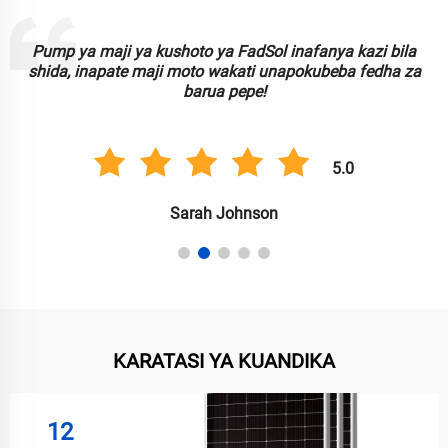
Taa za kushoto za FadSol ni nzuri, mbadala na inaweza
kufidi. Zinazofaa kwa kupanga uzuri wa bustani wangu kwa
usimbaji!
5.0
Anil Singh
KARATASI YA KUANDIKA
12