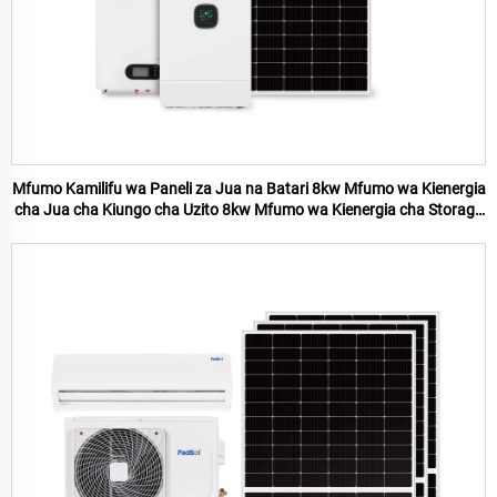
Mfumo Kamilifu wa Paneli za Jua na Batari 8kw Mfumo wa Kienergia
cha Jua cha Kiungo cha Uzito 8kw Mfumo wa Kienergia cha Storage
ya Batari ya Nyumbani 8kw