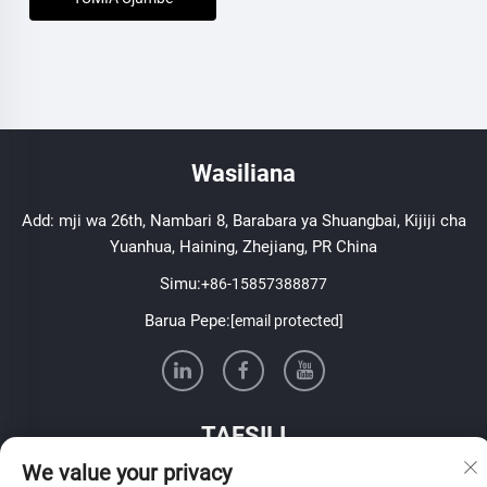
Wasiliana
Add: mji wa 26th, Nambari 8, Barabara ya Shuangbai, Kijiji cha
Yuanhua, Haining, Zhejiang, PR China
Simu:
+86-15857388877
Barua Pepe:
[email protected]
TAFSILI
We value your privacy
Jiunge ili kupokea barua pepe ya wiki yetu