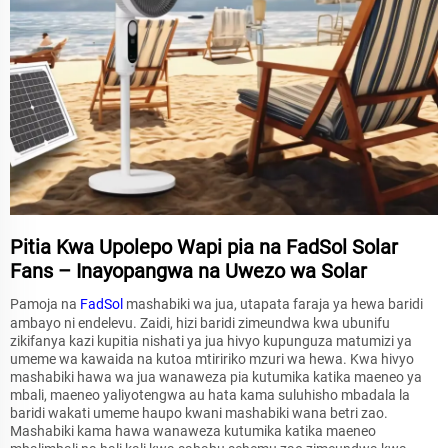
Pitia Kwa Upolepo Wapi pia na FadSol Solar
Fans – Inayopangwa na Uwezo wa Solar
Pamoja na
FadSol
mashabiki wa jua, utapata faraja ya hewa baridi
ambayo ni endelevu. Zaidi, hizi baridi zimeundwa kwa ubunifu
zikifanya kazi kupitia nishati ya jua hivyo kupunguza matumizi ya
umeme wa kawaida na kutoa mtiririko mzuri wa hewa. Kwa hivyo
mashabiki hawa wa jua wanaweza pia kutumika katika maeneo ya
mbali, maeneo yaliyotengwa au hata kama suluhisho mbadala la
baridi wakati umeme haupo kwani mashabiki wana betri zao.
Mashabiki kama hawa wanaweza kutumika katika maeneo