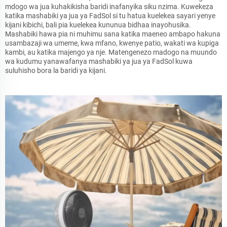
mdogo wa jua kuhakikisha baridi inafanyika siku nzima. Kuwekeza
katika mashabiki ya jua ya FadSol si tu hatua kuelekea sayari yenye
kijani kibichi, bali pia kuelekea kununua bidhaa inayohusika.
Mashabiki hawa pia ni muhimu sana katika maeneo ambapo hakuna
usambazaji wa umeme, kwa mfano, kwenye patio, wakati wa kupiga
kambi, au katika majengo ya nje. Matengenezo madogo na muundo
wa kudumu yanawafanya mashabiki ya jua ya FadSol kuwa
suluhisho bora la baridi ya kijani.