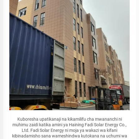
Kuboresha upatikanaji na kikamilifu cha mwananchi ni
muhimu zaidi katika amini ya Haining Fadi Solar Energy Co.,
Ltd. Fadi Solar Energy ni moja ya wakazi wa kifani
kibinadamisho sana wameshindwa kutokana na uchumi wa