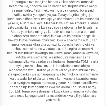
kupunguza uzalishaji na bidhaa za kuendeleza kama vile
heater za jua, panel za jua na kadhalika. Kupitia miaka mingi
ya maendeleo, Fadi imekuwa moja ya viongozi bora zaidi
katika sektor ya nguvu ya jua. Tunayo tajriba nyingi ya
kuchukua bidhaa zetu kwa ajili ya usambazaji katika mashariki
ya Asia, Australia, Ulaya, Mashariki ya Kati na Amerika. Bidhaa
zetu zinajulikana sana kwa sababu ya ubora na bei la salama.
Baada ya miaka mingi ya kuhakikisha na huduma duniani,
bidhaa zetu zinapata idadi kubwa katika pasi la ndege. Ili
tuweze kutoa huduma nzuri zaidi kwa wanachama wetu, Fadi
imetengeneza kifaa cha uchuzi, kuboresha technolojia ya
uchuzi na msimamo wa utawala. Ili kuingiza usimamizi,
uchuzi, kusindikiza kiwango, na kuuza kama jambo la kawaida,
kutoka kwa usimamizi wa mbegu ya kuanzishaji na
mchanganyiko wa baadaye ya huduma, tumeleta TQM na njia
nyingine za uchuzi mzuri ili kuhakikisha maslahi ya
wanachama wetu. Karne ya 21 ni karne ya uchumi wa elimu,
ina upepo mkali wa uchanganuzi wa technolojia na msimamo
wa utawala, lakini pia tunaweza kumwambia kwamba kuna
fursa nyingi za kupata manufaa yoyote. Karibuni marafiki wa
ndani na nje kutenganisha kwa makini na Fadi Solar Energy
Co., Ltd. Tunavyowashauriana kuwa kwa jukumu la kutosha,
tunaweza kujenga uzuri na maendeleo kwa ajili ya biashara
yetu mbili.