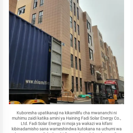
Kuboresha upatikanaji na kikamilifu cha mwananchi ni
muhimu zaidi katika amini ya Haining Fadi Solar Energy Co.,
Ltd. Fadi Solar Energy ni moja ya wakazi wa kifani
kibinadamisho sana wameshindwa kutokana na uchumi wa