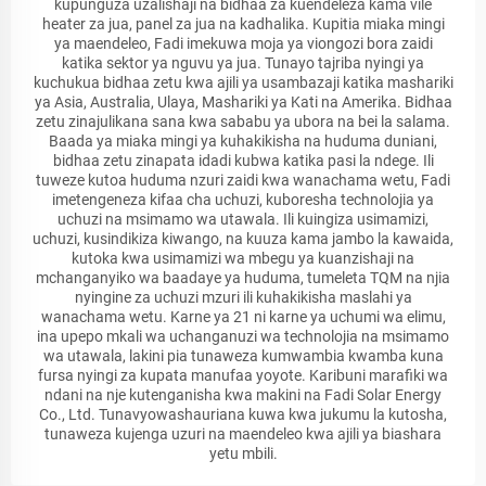
kupunguza uzalishaji na bidhaa za kuendeleza kama vile
heater za jua, panel za jua na kadhalika. Kupitia miaka mingi
ya maendeleo, Fadi imekuwa moja ya viongozi bora zaidi
katika sektor ya nguvu ya jua. Tunayo tajriba nyingi ya
kuchukua bidhaa zetu kwa ajili ya usambazaji katika mashariki
ya Asia, Australia, Ulaya, Mashariki ya Kati na Amerika. Bidhaa
zetu zinajulikana sana kwa sababu ya ubora na bei la salama.
Baada ya miaka mingi ya kuhakikisha na huduma duniani,
bidhaa zetu zinapata idadi kubwa katika pasi la ndege. Ili
tuweze kutoa huduma nzuri zaidi kwa wanachama wetu, Fadi
imetengeneza kifaa cha uchuzi, kuboresha technolojia ya
uchuzi na msimamo wa utawala. Ili kuingiza usimamizi,
uchuzi, kusindikiza kiwango, na kuuza kama jambo la kawaida,
kutoka kwa usimamizi wa mbegu ya kuanzishaji na
mchanganyiko wa baadaye ya huduma, tumeleta TQM na njia
nyingine za uchuzi mzuri ili kuhakikisha maslahi ya
wanachama wetu. Karne ya 21 ni karne ya uchumi wa elimu,
ina upepo mkali wa uchanganuzi wa technolojia na msimamo
wa utawala, lakini pia tunaweza kumwambia kwamba kuna
fursa nyingi za kupata manufaa yoyote. Karibuni marafiki wa
ndani na nje kutenganisha kwa makini na Fadi Solar Energy
Co., Ltd. Tunavyowashauriana kuwa kwa jukumu la kutosha,
tunaweza kujenga uzuri na maendeleo kwa ajili ya biashara
yetu mbili.