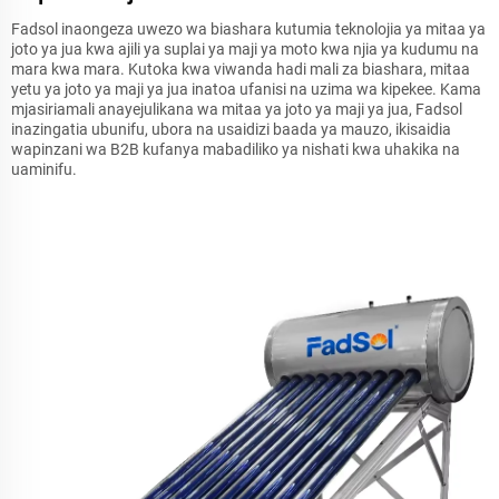
Fadsol inaongeza uwezo wa biashara kutumia teknolojia ya mitaa ya
joto ya jua kwa ajili ya suplai ya maji ya moto kwa njia ya kudumu na
mara kwa mara. Kutoka kwa viwanda hadi mali za biashara, mitaa
yetu ya joto ya maji ya jua inatoa ufanisi na uzima wa kipekee. Kama
mjasiriamali anayejulikana wa mitaa ya joto ya maji ya jua, Fadsol
inazingatia ubunifu, ubora na usaidizi baada ya mauzo, ikisaidia
wapinzani wa B2B kufanya mabadiliko ya nishati kwa uhakika na
uaminifu.