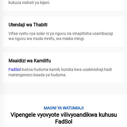
kukuza nishati ya kijani.
Utendaji wa Thabiti
Vifaa vyetu vya solar ni ya nguvu na vinapitisha usambazaji
wa nguvu wa muda mrefu, wa miaka mingi.
Msaidizi wa Kamilifu
FadSol
inatoa huduma kamili, kutoka kwa usakinishaji hadi
matengenezo baada ya huduma.
MAONI YA WATUMIAJI
Vipengele vyovyote vilivyoandikwa kuhusu
FadSol