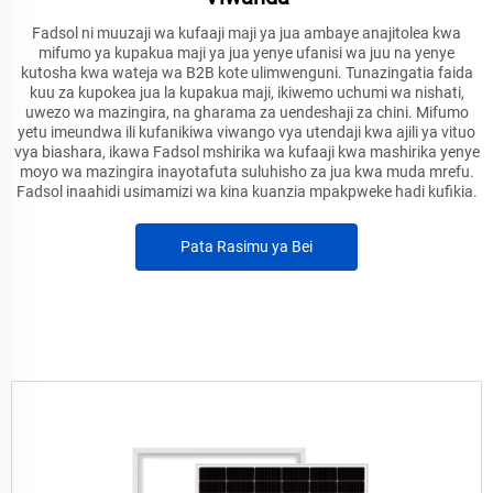
Fadsol ni muuzaji wa kufaaji maji ya jua ambaye anajitolea kwa
mifumo ya kupakua maji ya jua yenye ufanisi wa juu na yenye
kutosha kwa wateja wa B2B kote ulimwenguni. Tunazingatia faida
kuu za kupokea jua la kupakua maji, ikiwemo uchumi wa nishati,
uwezo wa mazingira, na gharama za uendeshaji za chini. Mifumo
yetu imeundwa ili kufanikiwa viwango vya utendaji kwa ajili ya vituo
vya biashara, ikawa Fadsol mshirika wa kufaaji kwa mashirika yenye
moyo wa mazingira inayotafuta suluhisho za jua kwa muda mrefu.
Fadsol inaahidi usimamizi wa kina kuanzia mpakpweke hadi kufikia.
Pata Rasimu ya Bei