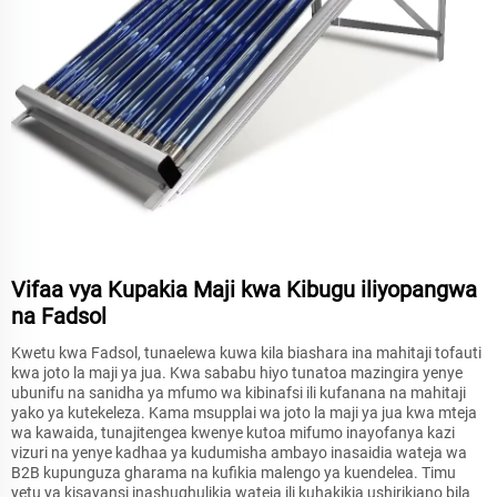
Vifaa vya Kupakia Maji kwa Kibugu iliyopangwa
na Fadsol
Kwetu kwa Fadsol, tunaelewa kuwa kila biashara ina mahitaji tofauti
kwa joto la maji ya jua. Kwa sababu hiyo tunatoa mazingira yenye
ubunifu na sanidha ya mfumo wa kibinafsi ili kufanana na mahitaji
yako ya kutekeleza. Kama msupplai wa joto la maji ya jua kwa mteja
wa kawaida, tunajitengea kwenye kutoa mifumo inayofanya kazi
vizuri na yenye kadhaa ya kudumisha ambayo inasaidia wateja wa
B2B kupunguza gharama na kufikia malengo ya kuendelea. Timu
yetu ya kisayansi inashughulikia wateja ili kuhakikia ushirikiano bila