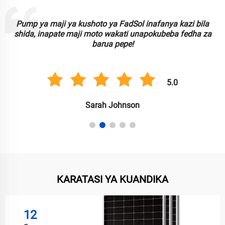
Pump ya maji ya kushoto ya FadSol inafanya kazi bila
shida, inapate maji moto wakati unapokubeba fedha za
barua pepe!
5.0
Sarah Johnson
KARATASI YA KUANDIKA
12