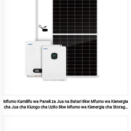
Mfumo Kamilifu wa Paneli za Jua na Batari 8kw Mfumo wa Kienergia
cha Jua cha Kiungo cha Uzito 8kw Mfumo wa Kienergia cha Storage
ya Batari ya Nyumbani 8kw