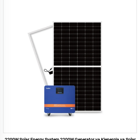
2200W Solar Energy System 2200W Generator ya Kienergia ya Solar