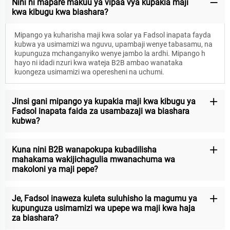
Nini ni mapare makuu ya vipaa vya kupakia maji
kwa kibugu kwa biashara?
Mipango ya kuharisha maji kwa solar ya Fadsol inapata fayda
kubwa ya usimamizi wa nguvu, upambaji wenye tabasamu, na
kupunguza mchanganyiko wenye jambo la ardhi. Mipango h
hayo ni idadi nzuri kwa wateja B2B ambao wanataka
kuongeza usimamizi wa operesheni na uchumi.
Jinsi gani mipango ya kupakia maji kwa kibugu ya
Fadsol inapata faida za usambazaji wa biashara
kubwa?
Kuna nini B2B wanapokupa kubadilisha
mahakama wakijichagulia mwanachuma wa
makoloni ya maji pepe?
Je, Fadsol inaweza kuleta suluhisho la magumu ya
kupunguza usimamizi wa upepe wa maji kwa haja
za biashara?