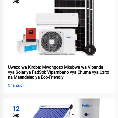
Sep
Uwezo wa Kiroba: Mwongozo Mkubwa wa Vipanda
vya Solar ya FadSol: Vipambano vya Chuma vya Uzito
na Maendeleo ya Eco-Friendly
Ona Zaidi
12
Sep