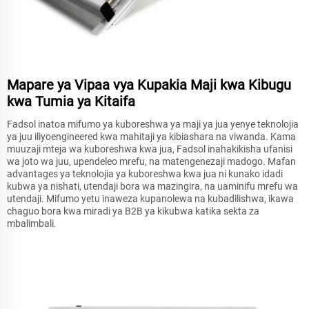
Mapare ya Vipaa vya Kupakia Maji kwa Kibugu
kwa Tumia ya Kitaifa
Fadsol inatoa mifumo ya kuboreshwa ya maji ya jua yenye teknolojia
ya juu iliyoengineered kwa mahitaji ya kibiashara na viwanda. Kama
muuzaji mteja wa kuboreshwa kwa jua, Fadsol inahakikisha ufanisi
wa joto wa juu, upendeleo mrefu, na matengenezaji madogo. Mafan
advantages ya teknolojia ya kuboreshwa kwa jua ni kunako idadi
kubwa ya nishati, utendaji bora wa mazingira, na uaminifu mrefu wa
utendaji. Mifumo yetu inaweza kupanolewa na kubadilishwa, ikawa
chaguo bora kwa miradi ya B2B ya kikubwa katika sekta za
mbalimbali.