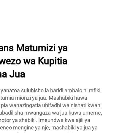
Fans Matumizi ya
wezo wa Kupitia
na Jua
 yanatoa suluhisho la baridi ambalo ni rafiki
tumia mionzi ya jua. Mashabiki hawa
 pia wanazingatia uhifadhi wa nishati kwani
 kubadilisha mwangaza wa jua kuwa umeme,
tor ya shabiki. Imeundwa kwa ajili ya
eneo mengine ya nje, mashabiki ya jua ya