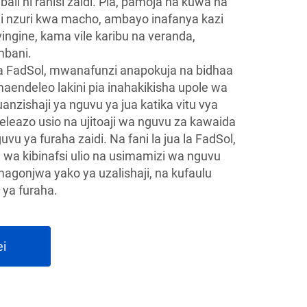
li ni rahisi zaidi. Pia, pamoja na kuwa na
ua ni nzuri kwa macho, ambayo inafanya kazi
 vingine, kama vile karibu na veranda,
mbani.
la FadSol, mwanafunzi anapokuja na bidhaa
aendeleo lakini pia inahakikisha upole wa
anzishaji ya nguvu ya jua katika vitu vya
eleazo usio na ujitoaji wa nguvu za kawaida
vu ya furaha zaidi. Na fani la jua la FadSol,
 wa kibinafsi ulio na usimamizi wa nguvu
gonjwa yako ya uzalishaji, na kufaulu
 ya furaha.
ei