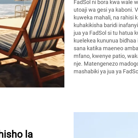
FadSol ni bora kwa wale
utoaji wa gesi ya kaboni. V
kuweka mahali, na rahis
kuhakikisha baridi inafan
jua ya FadSol si tu hatua ku
kuelekea kununua bidhaa 
sana katika maeneo amb
mfano, kwenye patio, waka
nje. Matengenezo madog
mashabiki ya jua ya FadSol
hisho la