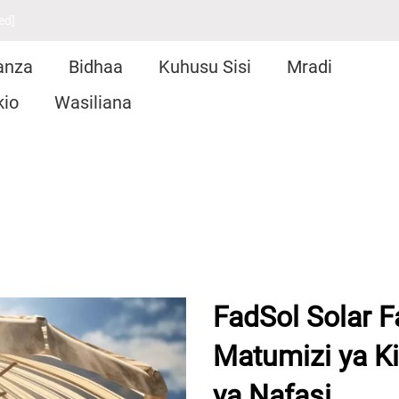
ed]
anza
Bidhaa
Kuhusu Sisi
Mradi
kio
Wasiliana
FadSol Solar F
Matumizi ya K
ya Nafasi