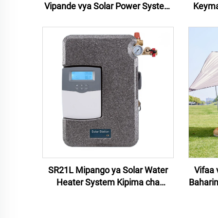
Vipande vya Solar Power System
Keymar
10KW Solar Energy Residential
ya Mvu
Hybrid Off Grid Solar System
ya Nyu
SR21L Mipango ya Solar Water
Vifaa 
Heater System Kipima cha
Bahari
Kiungo cha Solar Water Heater
11Inch 
Controller Viongozi
ya Ki