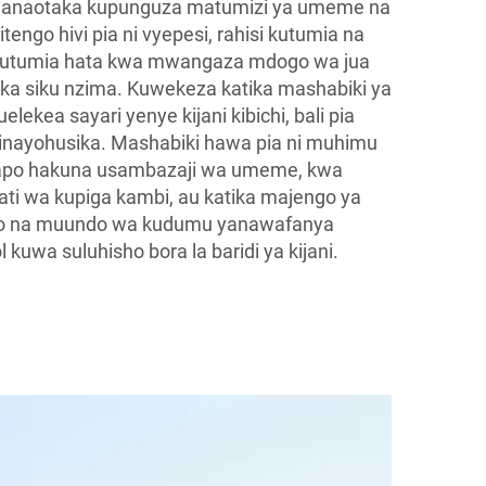
 wanaotaka kupunguza matumizi ya umeme na
itengo hivi pia ni vyepesi, rahisi kutumia na
i kutumia hata kwa mwangaza mdogo wa jua
yika siku nzima. Kuwekeza katika mashabiki ya
elekea sayari yenye kijani kibichi, bali pia
inayohusika. Mashabiki hawa pia ni muhimu
apo hakuna usambazaji wa umeme, kwa
ti wa kupiga kambi, au katika majengo ya
o na muundo wa kudumu yanawafanya
 kuwa suluhisho bora la baridi ya kijani.