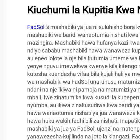
Kiuchumi la Kupitia Kwa 
FadSol
's mashabiki ya jua ni suluhisho bora
mashabiki wa baridi wanaotumia nishati kwa u
mazingira. Mashabiki hawa hufanya kazi kwa 
ndiyo sababu mashabiki hawa wanaweza kup
au eneo lolote la nje bila kutumia umeme wa 
yenye nguvu imewekwa kwenye kila kitengo na
kutosha kuendesha vifaa bila kujali hali y
wa mashabiki wa FadSol unaruhusu matumizi 
ndani na nje ikiwa ni pamoja na matumizi y
mbali. Iwe zinatumika kwa kusudi la kupeper
nyumba, au ikiwa zinakusudiwa kwa baridi ya 
hawa wanaotumia nishati ya jua wanaweza ku
hewa huku wakihifadhi bili za nishati. Inapat
mashabiki ya jua ya FadSol, ujenzi na maten
yanawezesha kujilinda na joto la kiangazi. Fad