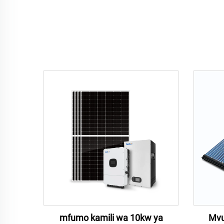
mfumo kamili wa 10kw ya
Mvu