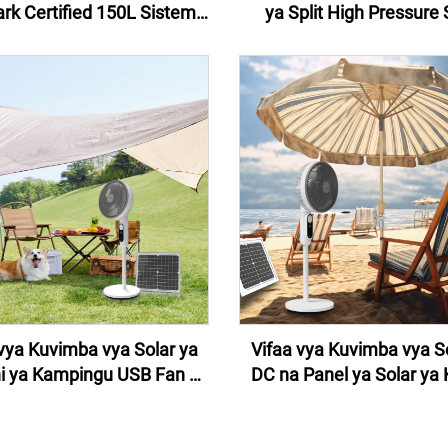
k Certified 150L Sistemi
ya Split High Pressure 
a Mayai Solar ya Usalama
Water Pump System 300L 
mbani, Hotel au Biashara
Water Heater Bei ya Ma
Kipepeo
vya Kuvimba vya Solar ya
Vifaa vya Kuvimba vya S
ni ya Kampingu USB Fan ya
DC na Panel ya Solar ya 
ya Kibofia na Taa ya Solar
ndani na nje ya Solar ya 
bofia ndani ya Nyumbani
Fan ya Hali ya Haw