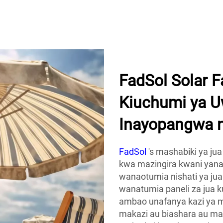
FadSol Solar 
Kiuchumi ya U
Inayopangwa 
FadSol
's mashabiki ya jua
kwa mazingira kwani yana
wanaotumia nishati ya jua
wanatumia paneli za jua
ambao unafanya kazi ya mo
makazi au biashara au ma