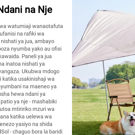
Ndani na Nje
 kwa watumiaji wanaotafuta
fanisi na rafiki wa
nishati ya jua, ambayo
oza nyumba yako au ofisi
kawaida. Paneli ya jua
 inatoa nishati ya
a mwangaza. Ukubwa mdogo
katika usakinishaji wa
a nyumbani na maeneo ya
usha hewa ndani ya
patio ya nje - mashabiki
toa mtiririko mzuri wa
ikana katika uelewa wa
genezo yasiyo na shida
Sol - chaguo bora la baridi