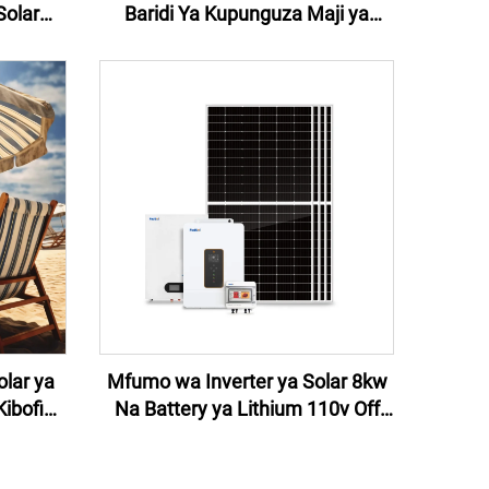
Solar
Baridi Ya Kupunguza Maji ya
Instant
Baharini Taa LED ya Wall na 3 Njia
ji ya
za Kupanga Taa ya Solar ya Kibofi
ya Baharini za Bustani na Patio
olar ya
Mfumo wa Inverter ya Solar 8kw
Kibofia
Na Battery ya Lithium 110v Off
Kibofia
Grid Solar Energy System
a
Standard ya US