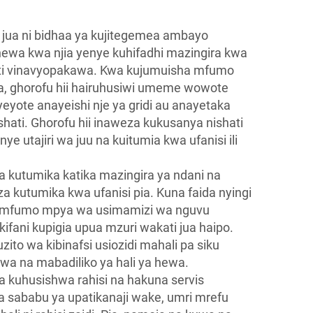
 jua ni bidhaa ya kujitegemea ambayo
hewa kwa njia yenye kuhifadhi mazingira kwa
ati vinavyopakawa. Kwa kujumuisha mfumo
jua, ghorofu hii hairuhusiwi umeme wowote
yote anayeishi nje ya gridi au anayetaka
ati. Ghorofu hii inaweza kukusanya nishati
enye utajiri wa juu na kuitumia kwa ufanisi ili
a kutumika katika mazingira ya ndani na
a kutumika kwa ufanisi pia. Kuna faida nyingi
a mfumo mpya wa usimamizi wa nguvu
fani kupigia upua mzuri wakati jua haipo.
ito wa kibinafsi usiozidi mahali pa siku
iwa na mabadiliko ya hali ya hewa.
a kuhusishwa rahisi na hakuna servis
a sababu ya upatikanaji wake, umri mrefu