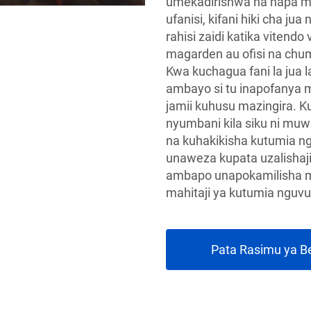
umekadirishwa na hapa mba
ufanisi, kifani hiki cha j
rahisi zaidi katika vitendo
magarden au ofisi na chu
Kwa kuchagua fani la jua 
ambayo si tu inapofanya m
jamii kuhusu mazingira. Ku
nyumbani kila siku ni muw
na kuhakikisha kutumia ngu
unaweza kupata uzalishaji
ambapo unapokamilisha ma
mahitaji ya kutumia nguvu
Pata Rasimu ya B