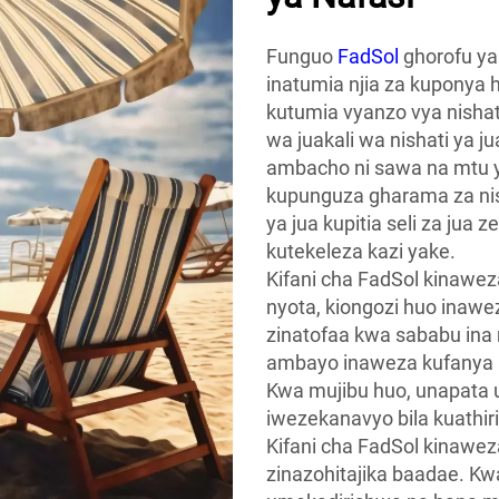
Funguo
FadSol
ghorofu ya
inatumia njia za kuponya 
kutumia vyanzo vya nish
wa juakali wa nishati ya 
ambacho ni sawa na mtu ye
kupunguza gharama za nish
ya jua kupitia seli za jua z
kutekeleza kazi yake.
Kifani cha FadSol kinawez
nyota, kiongozi huo inawez
zinatofaa kwa sababu in
ambayo inaweza kufanya ki
Kwa mujibu huo, unapata uz
iwezekanavyo bila kuathir
Kifani cha FadSol kinawez
zinazohitajika baadae. Kw