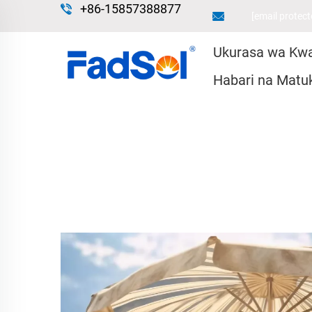
+86-15857388877
[email protect
Ukurasa wa Kw
Habari na Matu