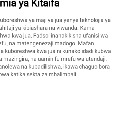
ia ya Kitaifa
uboreshwa ya maji ya jua yenye teknolojia ya
ahitaji ya kibiashara na viwanda. Kama
wa kwa jua, Fadsol inahakikisha ufanisi wa
refu, na matengenezaji madogo. Mafan
ya kuboreshwa kwa jua ni kunako idadi kubwa
wa mazingira, na uaminifu mrefu wa utendaji.
nolewa na kubadilishwa, ikawa chaguo bora
bwa katika sekta za mbalimbali.