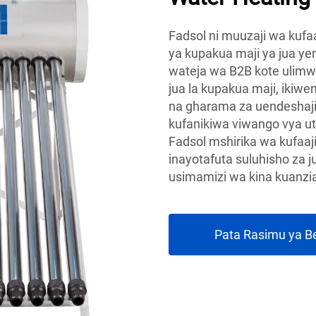
Fadsol ni muuzaji wa kufa
ya kupakua maji ya jua ye
wateja wa B2B kote ulimw
jua la kupakua maji, ikiw
na gharama za uendeshaji 
kufanikiwa viwango vya ute
Fadsol mshirika wa kufaa
inayotafuta suluhisho za 
usimamizi wa kina kuanzi
Pata Rasimu ya B