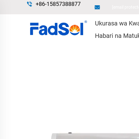
+86-15857388877
[email protect
Ukurasa wa Kw
Habari na Matu