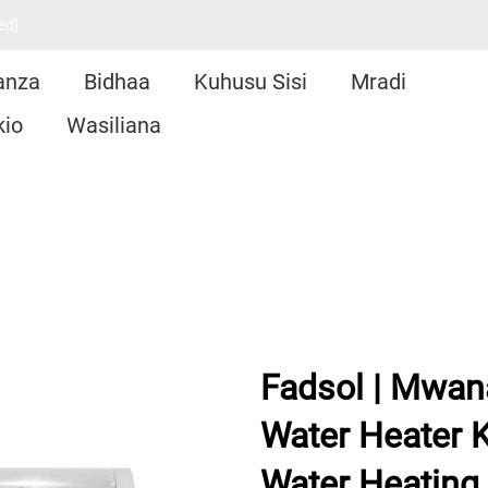
ed]
anza
Bidhaa
Kuhusu Sisi
Mradi
kio
Wasiliana
Fadsol | Mwan
Water Heater 
Water Heating