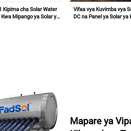
 Kipima cha Solar Water
Vifaa vya Kuvimba vya S
 Kwa Mipango ya Solar ya
DC na Panel ya Solar ya 
rmo ya Kupagia Nyuma
ndani na nje ya Solar ya 
Fan ya Hali ya Haw
Mapare ya Vip