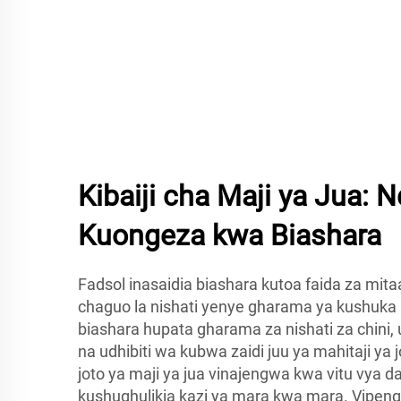
Kibaiji cha Maji ya Jua: N
Kuongeza kwa Biashara
Fadsol inasaidia biashara kutoa faida za mita
chaguo la nishati yenye gharama ya kushuka 
biashara hupata gharama za nishati za chini,
na udhibiti wa kubwa zaidi juu ya mahitaji ya 
joto ya maji ya jua vinajengwa kwa vitu vya dar
kushughulikia kazi ya mara kwa mara. Vipeng