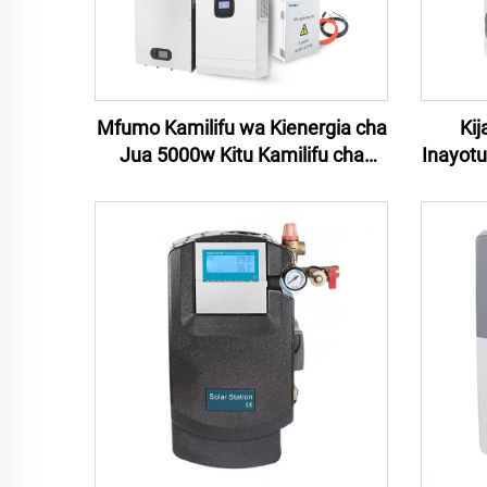
Mfumo Kamilifu wa Kienergia cha
Kij
Jua 5000w Kitu Kamilifu cha
Inayotu
Paneli za Jua ya Nyumba Mfumo
Con
wa Kienergia cha Jua cha Kiungo
18000
cha Uzito 5KW
Hali