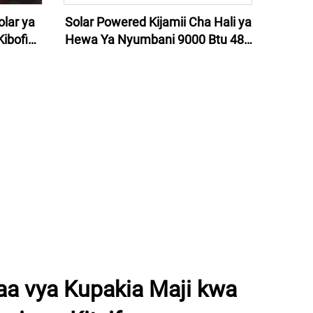
olar ya
Solar Powered Kijamii Cha Hali ya
Kibofia
Hewa Ya Nyumbani 9000 Btu 48V
Kibofia
Off Grid Solar Ac Kijamii Cha Hali
a
ya Hewa Dc Solar Kijamii Cha Hali
ya Hewa
aa vya Kupakia Maji kwa