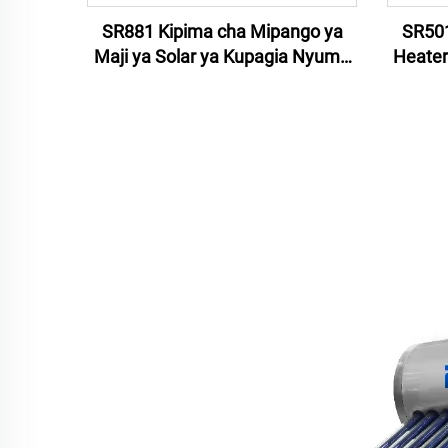
SR881 Kipima cha Mipango ya
SR501
Maji ya Solar ya Kupagia Nyuma
Heater
Ya Nyumbani Kipima cha
The
Mipango ya Solar Heater Water
System