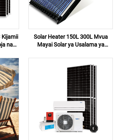
Kijamii
Solar Heater 150L 300L Mvua
ja na
Mayai Solar ya Usalama ya
umba Ya
Nyumbani Solar Keymark
olar Air
Certificated