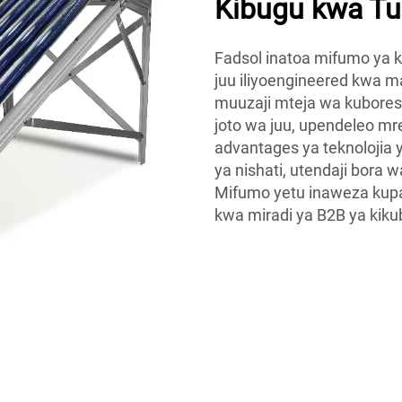
Kibugu kwa Tum
Fadsol inatoa mifumo ya k
juu iliyoengineered kwa m
muuzaji mteja wa kuboresh
joto wa juu, upendeleo m
advantages ya teknolojia 
ya nishati, utendaji bora 
Mifumo yetu inaweza kupa
kwa miradi ya B2B ya kiku