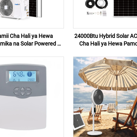
amii Cha Hali ya Hewa
24000Btu Hybrid Solar AC 
mika na Solar Powered Air
Cha Hali ya Hewa Pamo
ditioner AC DC Hybrid
Paneli ya Solar Cell Ny
btu Solar Ac Kijamii Cha
Kijamii Cha Hali ya Hewa S
 ya Hewa On Grid System
Conditioner Bei