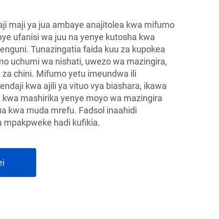
aji maji ya jua ambaye anajitolea kwa mifumo
nye ufanisi wa juu na yenye kutosha kwa
enguni. Tunazingatia faida kuu za kupokea
emo uchumi wa nishati, uwezo wa mazingira,
za chini. Mifumo yetu imeundwa ili
ndaji kwa ajili ya vituo vya biashara, ikawa
ji kwa mashirika yenye moyo wa mazingira
jua kwa muda mrefu. Fadsol inaahidi
a mpakpweke hadi kufikia.
ei