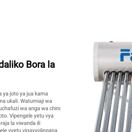
daliko Bora la
a ya joto ya jua kama
na ukali. Watumiaji wa
 uchafuzi wa anga wa chini
joto. Vipengele yetu vya
aja la viwanda ili
ele vyetu vinavyolingana