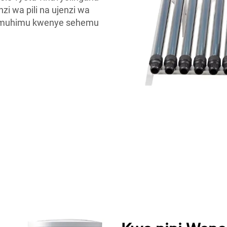
zi wa pili na ujenzi wa
li muhimu kwenye sehemu