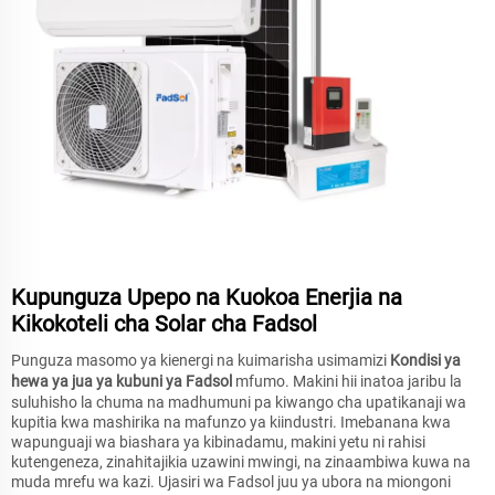
Kupunguza Upepo na Kuokoa Enerjia na
Kikokoteli cha Solar cha Fadsol
Punguza masomo ya kienergi na kuimarisha usimamizi
Kondisi ya
hewa ya jua ya kubuni ya Fadsol
mfumo. Makini hii inatoa jaribu la
suluhisho la chuma na madhumuni pa kiwango cha upatikanaji wa
kupitia kwa mashirika na mafunzo ya kiindustri. Imebanana kwa
wapunguaji wa biashara ya kibinadamu, makini yetu ni rahisi
kutengeneza, zinahitajikia uzawini mwingi, na zinaambiwa kuwa na
muda mrefu wa kazi. Ujasiri wa Fadsol juu ya ubora na miongoni