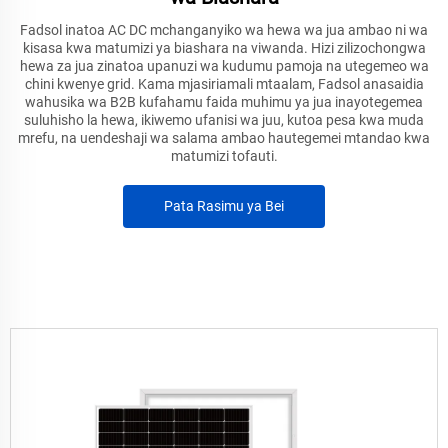
Fadsol inatoa AC DC mchanganyiko wa hewa wa jua ambao ni wa
kisasa kwa matumizi ya biashara na viwanda. Hizi zilizochongwa
hewa za jua zinatoa upanuzi wa kudumu pamoja na utegemeo wa
chini kwenye grid. Kama mjasiriamali mtaalam, Fadsol anasaidia
wahusika wa B2B kufahamu faida muhimu ya jua inayotegemea
suluhisho la hewa, ikiwemo ufanisi wa juu, kutoa pesa kwa muda
mrefu, na uendeshaji wa salama ambao hautegemei mtandao kwa
matumizi tofauti.
Pata Rasimu ya Bei