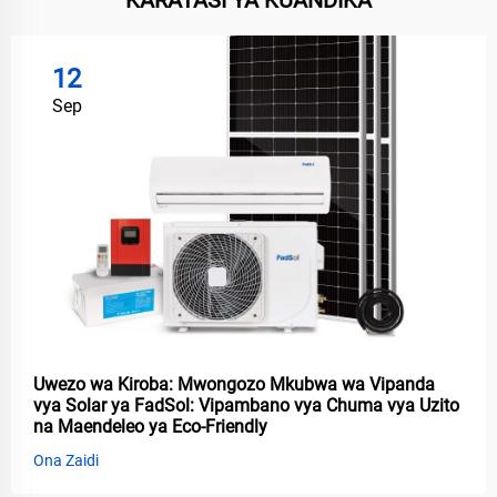
KARATASI YA KUANDIKA
12
Sep
Uwezo wa Kiroba: Mwongozo Mkubwa wa Vipanda
vya Solar ya FadSol: Vipambano vya Chuma vya Uzito
na Maendeleo ya Eco-Friendly
Ona Zaidi