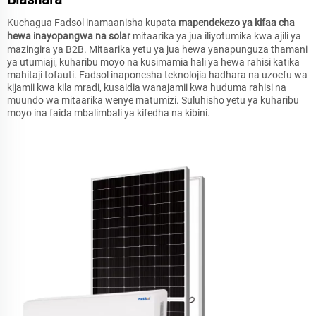
Kuchagua Fadsol inamaanisha kupata
mapendekezo ya kifaa cha
hewa inayopangwa na solar
mitaarika ya jua iliyotumika kwa ajili ya
mazingira ya B2B. Mitaarika yetu ya jua hewa yanapunguza thamani
ya utumiaji, kuharibu moyo na kusimamia hali ya hewa rahisi katika
mahitaji tofauti. Fadsol inaponesha teknolojia hadhara na uzoefu wa
kijamii kwa kila mradi, kusaidia wanajamii kwa huduma rahisi na
muundo wa mitaarika wenye matumizi. Suluhisho yetu ya kuharibu
moyo ina faida mbalimbali ya kifedha na kibini.