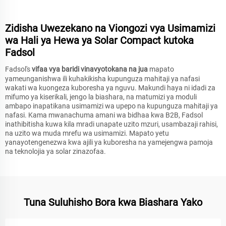
Zidisha Uwezekano na Viongozi vya Usimamizi
wa Hali ya Hewa ya Solar Compact kutoka
Fadsol
Fadsol's
vifaa vya baridi vinavyotokana na jua
mapato
yameunganishwa ili kuhakikisha kupunguza mahitaji ya nafasi
wakati wa kuongeza kuboresha ya nguvu. Makundi haya ni idadi za
mifumo ya kiserikali, jengo la biashara, na matumizi ya moduli
ambapo inapatikana usimamizi wa upepo na kupunguza mahitaji ya
nafasi. Kama mwanachuma amani wa bidhaa kwa B2B, Fadsol
inathibitisha kuwa kila mradi unapate uzito mzuri, usambazaji rahisi,
na uzito wa muda mrefu wa usimamizi. Mapato yetu
yanayotengenezwa kwa ajili ya kuboresha na yamejengwa pamoja
na teknolojia ya solar zinazofaa.
Tuna Suluhisho Bora kwa Biashara Yako