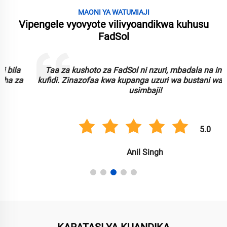
MAONI YA WATUMIAJI
Vipengele vyovyote vilivyoandikwa kuhusu
FadSol
Taa za kushoto za FadSol ni nzuri, mbadala na inaweza
kufidi. Zinazofaa kwa kupanga uzuri wa bustani wangu kwa
usimbaji!
5.0
Anil Singh