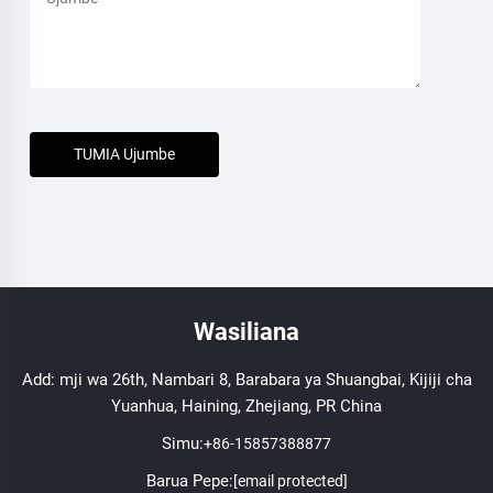
TUMIA Ujumbe
Wasiliana
Add: mji wa 26th, Nambari 8, Barabara ya Shuangbai, Kijiji cha
Yuanhua, Haining, Zhejiang, PR China
Simu:
+86-15857388877
Barua Pepe:
[email protected]