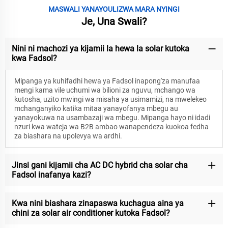
MASWALI YANAYOULIZWA MARA NYINGI
Je, Una Swali?
Nini ni machozi ya kijamii la hewa la solar kutoka
kwa Fadsol?
Mipanga ya kuhifadhi hewa ya Fadsol inapong'za manufaa
mengi kama vile uchumi wa bilioni za nguvu, mchango wa
kutosha, uzito mwingi wa misaha ya usimamizi, na mwelekeo
mchanganyiko katika mitaa yanayofanya mbegu au
yanayokuwa na usambazaji wa mbegu. Mipanga hayo ni idadi
nzuri kwa wateja wa B2B ambao wanapendeza kuokoa fedha
za biashara na upolevya wa ardhi.
Jinsi gani kijamii cha AC DC hybrid cha solar cha
Fadsol inafanya kazi?
Kwa nini biashara zinapaswa kuchagua aina ya
chini za solar air conditioner kutoka Fadsol?