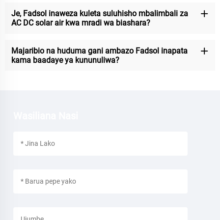
Je, Fadsol inaweza kuleta suluhisho mbalimbali za
AC DC solar air kwa mradi wa biashara?
Majaribio na huduma gani ambazo Fadsol inapata
kama baadaye ya kununuliwa?
Wasiliana Nasi