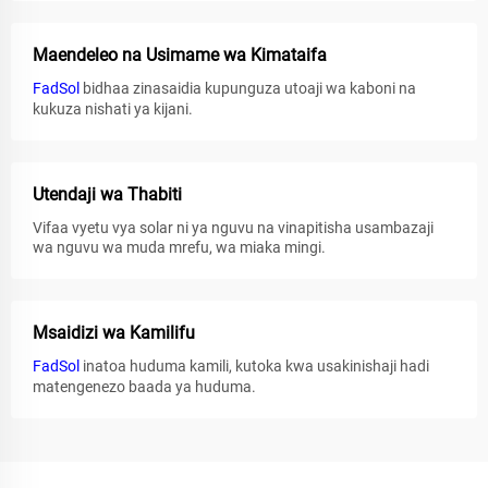
Maendeleo na Usimame wa Kimataifa
FadSol
bidhaa zinasaidia kupunguza utoaji wa kaboni na
kukuza nishati ya kijani.
Utendaji wa Thabiti
Vifaa vyetu vya solar ni ya nguvu na vinapitisha usambazaji
wa nguvu wa muda mrefu, wa miaka mingi.
Msaidizi wa Kamilifu
FadSol
inatoa huduma kamili, kutoka kwa usakinishaji hadi
matengenezo baada ya huduma.