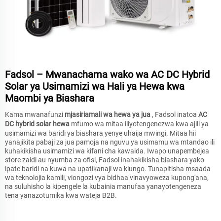
Fadsol – Mwanachama wako wa AC DC Hybrid
Solar ya Usimamizi wa Hali ya Hewa kwa
Maombi ya Biashara
Kama mwanafunzi
mjasiriamali wa hewa ya jua
, Fadsol inatoa
AC
DC hybrid solar hewa
mfumo wa mitaa iliyotengenezwa kwa ajili ya
usimamizi wa baridi ya biashara yenye uhaija mwingi. Mitaa hii
yanajikita pabaji za jua pamoja na nguvu ya usimamu wa mtandao ili
kuhakikisha usimamizi wa kifani cha kawaida. Iwapo unapembejea
store zaidi au nyumba za ofisi, Fadsol inahakikisha biashara yako
ipate baridi na kuwa na upatikanaji wa kiungo. Tunapitisha msaada
wa teknolojia kamili, viongozi vya bidhaa vinavyoweza kupong'ana,
na suluhisho la kipengele la kubainia manufaa yanayotengeneza
tena yanazotumika kwa wateja B2B.