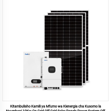
Kitambulisho Kamili ya Mfumo wa Kienergia cha Kusomo la
Nyumbani 10Kw On Grid Off Grid Solar Panels Power System Off