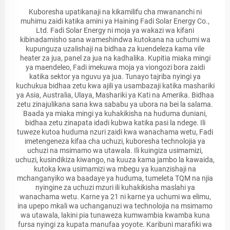
Kuboresha upatikanaji na kikamilifu cha mwananchi ni
muhimu zaidi katika amini ya Haining Fadi Solar Energy Co.,
Ltd. Fadi Solar Energy ni moja ya wakazi wa kifani
kibinadamisho sana wameshindwa kutokana na uchumi wa
kupunguza uzalishaji na bidhaa za kuendeleza kama vile
heater za jua, panel za jua na kadhalika. Kupitia miaka mingi
ya maendeleo, Fadi imekuwa moja ya viongozi bora zaidi
katika sektor ya nguvu ya jua. Tunayo tajriba nyingi ya
kuchukua bidhaa zetu kwa ajili ya usambazaji katika mashariki
ya Asia, Australia, Ulaya, Mashariki ya Kati na Amerika. Bidhaa
zetu zinajulikana sana kwa sababu ya ubora na bei la salama.
Baada ya miaka mingi ya kuhakikisha na huduma duniani,
bidhaa zetu zinapata idadi kubwa katika pasi la ndege. Ili
tuweze kutoa huduma nzuri zaidi kwa wanachama wetu, Fadi
imetengeneza kifaa cha uchuzi, kuboresha technolojia ya
uchuzi na msimamo wa utawala. Ili kuingiza usimamizi,
uchuzi, kusindikiza kiwango, na kuuza kama jambo la kawaida,
kutoka kwa usimamizi wa mbegu ya kuanzishaji na
mchanganyiko wa baadaye ya huduma, tumeleta TQM na njia
nyingine za uchuzi mzuri ili kuhakikisha maslahi ya
wanachama wetu. Karne ya 21 ni karne ya uchumi wa elimu,
ina upepo mkali wa uchanganuzi wa technolojia na msimamo
wa utawala, lakini pia tunaweza kumwambia kwamba kuna
fursa nyingi za kupata manufaa yoyote. Karibuni marafiki wa